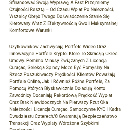
Sfinansować Swoją Wyprawę, A Fast Przejmiemy
Czujności Resztą – Od Czasu Wpłat Po Należności,
Wszelcy Obręb Twego Doświadczenie Stanie Się
Kierowany Wraz Z Efektywnością Gwoli Maksymalnej
Komfortowe Warunki.
Użytkowników Zachwycają Portfele Wideo Oraz
Innowacyjne Portfele Krypto, Które To Skracają Okres
Umowy. Pomimo Minusy Związanych Z Licencją
Curaçao, Selekcja Spinsy Może Być Pomyślny Na
Rzecz Poszukiwaczy Prędkości. Klientów Poważają
Portfele Online, Jak I Również Różne Portfele, Za
Pomocą Których Błyskawicznie Doładują Konto.
Zawodnicy Doceniają Rekordową Prędkość Wypłat
Oraz Brak Niewidocznych Na Pierwszy Rzut Oka
Należności. Licencja Curaçao, Samoczynne KYC I Kadra
Dwudziestu Czterech/8 Gwarantują Bezpieczeństwo
Transakcji Oraz Wypłaty Wdrożone Szybkimi