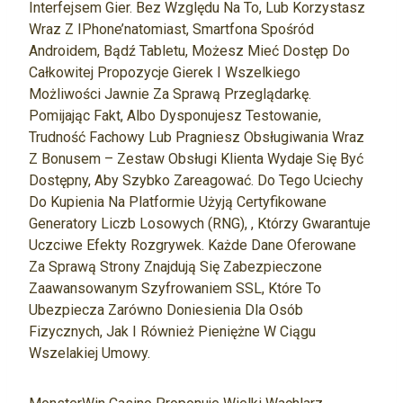
Interfejsem Gier. Bez Względu Na To, Lub Korzystasz
Wraz Z IPhone’natomiast, Smartfona Spośród
Androidem, Bądź Tabletu, Możesz Mieć Dostęp Do
Całkowitej Propozycje Gierek I Wszelkiego
Możliwości Jawnie Za Sprawą Przeglądarkę.
Pomijając Fakt, Albo Dysponujesz Testowanie,
Trudność Fachowy Lub Pragniesz Obsługiwania Wraz
Z Bonusem – Zestaw Obsługi Klienta Wydaje Się Być
Dostępny, Aby Szybko Zareagować. Do Tego Uciechy
Do Kupienia Na Platformie Użyją Certyfikowane
Generatory Liczb Losowych (RNG), , Którzy Gwarantuje
Uczciwe Efekty Rozgrywek. Każde Dane Oferowane
Za Sprawą Strony Znajdują Się Zabezpieczone
Zaawansowanym Szyfrowaniem SSL, Które To
Ubezpiecza Zarówno Doniesienia Dla Osób
Fizycznych, Jak I Również Pieniężne W Ciągu
Wszelakiej Umowy.