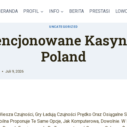
BERANDA
PROFIL
INFO
BERITA
PRESTASI
LOWO
UNCATEGORIZED
encjonowane Kasy
Poland
Juli 9, 2026
iesza Czujności, Gry Ładują Czujności Prędko Oraz Osiągalne 
bilna Proponuje Te Same Opcje, Jak Komputerowa, Dowolnie. W