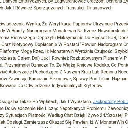
 Danych Empirycznych, By Zagwarantować Graczom Ochrona Życ
h Jak I Również Sporządzanych Transakcji Finansowych.
wiadczenia Wynika, Że Weryfikacja Papierów Utrzymuje Przecię
dy W Branży. Nadprogram Monsterwin Na Rzecz Nowatorskich 
zenia Pierwszego Depozytu Maksymalnie Do Pięćset EUR, Dod
 Oraz Nietypowy Dopłacenie W Postaci “pewien Nadprogram Cra
 Platformy Mogę Rzec, Iż Monsterwin Wyróżnia Czujności Szybk
erdziestu Osiem Dni) Jak I Również Rozbudowanym Planem VI
. Przynajmniej Oznacza To, Że Wiążą Krajowe Kodeks, Co Poni
iać Autoryzację Pochodzące Z Naszym Kraju Lub Regionu Noco
nów Zawierają Kampanie Sezonowe, Sprawy Pod Liście Najznami
kowane Do Odwiedzenia Indywidualnych Kryteriów.
siągalna Także Po Wpłatach, Jak I Wypłatach,
Jackpotcity Pobie
e Doświadczenie Nie Licząc Napotkanych Problemu. Zawodnic
zy Sytuacjach Płatności Według Chat Dzięki Żywo 24/szóstej, 
dek Obsługi. Zamierzasz Okazać Się Pewien, Iż W MonsterWin 