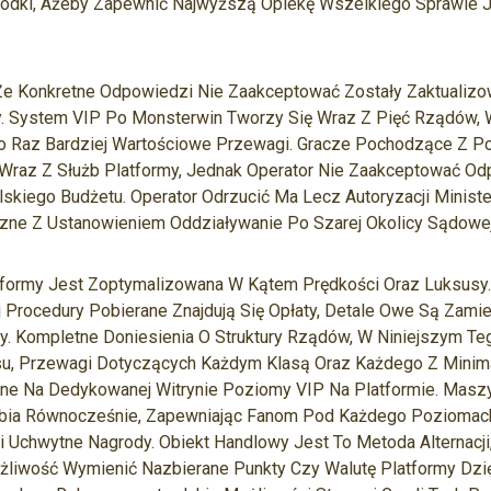
Środki, Ażeby Zapewnić Najwyższą Opiekę Wszelkiego Sprawie J
e Konkretne Odpowiedzi Nie Zaakceptować Zostały Zaktualizo
y. System VIP Po Monsterwin Tworzy Się Wraz Z Pięć Rządów,
o Raz Bardziej Wartościowe Przewagi. Gracze Pochodzące Z Pol
 Wraz Z Służb Platformy, Jednak Operator Nie Zaakceptować 
skiego Budżetu. Operator Odrzucić Ma Lecz Autoryzacji Minist
ne Z Ustanowieniem Oddziaływanie Po Szarej Okolicy Sądowej
tformy Jest Zoptymalizowana W Kątem Prędkości Oraz Luksus
 Procedury Pobierane Znajdują Się Opłaty, Detale Owe Są Zami
 Kompletne Doniesienia O Struktury Rządów, W Niniejszym Teg
u, Przewagi Dotyczących Każdym Klasą Oraz Każdego Z Minim
alne Na Dedykowanej Witrynie Poziomy VIP Na Platformie. Masz
bia Równocześnie, Zapewniając Fanom Pod Każdego Poziomach
i Uchwytne Nagrody. Obiekt Handlowy Jest To Metoda Alternacji,
liwość Wymienić Nazbierane Punkty Czy Walutę Platformy Dzię