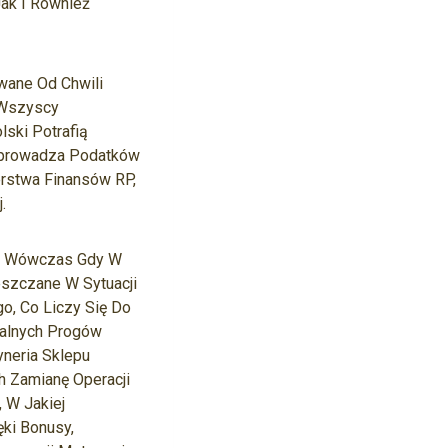
ak I Również
wane Od Chwili
 Wszyscy
ski Potrafią
Odprowadza Podatków
erstwa Finansów RP,
.
y. Wówczas Gdy W
eszczane W Sytuacji
o, Co Liczy Się Do
alnych Progów
yneria Sklepu
 Zamianę Operacji
 W Jakiej
ki Bonusy,