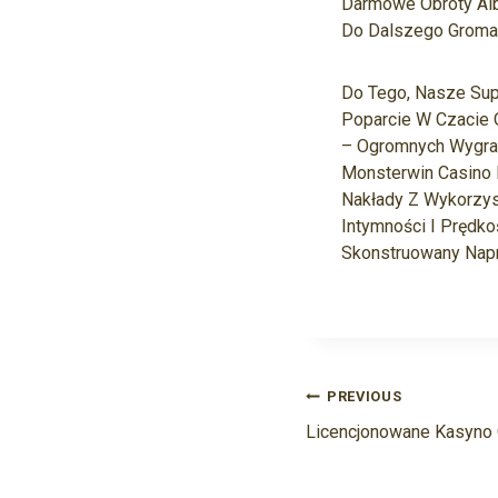
Darmowe Obroty Alb
Do Dalszego Gromad
Do Tego, Nasze Sup
Poparcie W Czacie O
– Ogromnych Wygrany
Monsterwin Casino 
Nakłady Z Wykorzys
Intymności I Prędk
Skonstruowany Napr
Navigasi
PREVIOUS
Pos
Licencjonowane Kasyno 