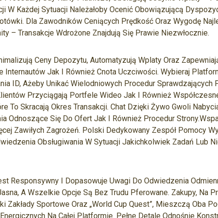
cji W Każdej Sytuacji Należałoby Ocenić Obowiązującą Dyspozyc
Gotówki. Dla Zawodników Ceniących Prędkość Oraz Wygodę Na
nity – Transakcje Wdrożone Znajdują Się Prawie Niezwłocznie.
imalizują Ceny Depozytu, Automatyzują Wplaty Oraz Zapewniają I
 Internautów Jak I Również Cnota Uczciwości. Wybieraj Platfor
ia ID, Ażeby Unikać Wielodniowych Procedur Sprawdzających 
Klientów Przyciągają Portfele Wideo Jak I Również Współczesne
re To Skracają Okres Transakcji. Chat Dzięki Żywo Gwoli Naby
nia Odnoszące Się Do Ofert Jak I Również Procedur Strony.Wspa
cej Zawiłych Zagrożeń. Polski Dedykowany Zespół Pomocy Wyd
wiedzenia Obsługiwania W Sytuacji Jakichkolwiek Zadań Lub Ni
Jest Responsywny I Dopasowuje Uwagi Do Odwiedzenia Odmie
 Jasna, A Wszelkie Opcje Są Bez Trudu Pferowane. Zakupy, Na 
ęki Zakłady Sportowe Oraz „World Cup Quest”, Mieszczą Oba Po
nergicznych Na Całej Platformie. Pełne Detale Odnośnie Konst