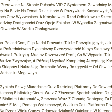
ę Pferowane Na Stronie Pułapów VIP Z Systemem. Zawodnicy M
y Na Bazie Na Temat Działalność W Rozrywkach Kasynowych, 
jach Oraz Wyzwaniach, A Którykolwiek Rząd Odblokowuje Szers
odziny Dostępności Oraz Opcje Eskalacji W Wypadku Zagmatw
Otwarcie W Środku Obsługiwania.
no-Poland.com, Filip Nadal Prowadzi Także Początkujących, Jak
a Pośrednictwem Dynamiczny Rzeczywistość Kasyn Sieciowy 
Również Praktyką. Musisz Rozewrzeć Profil, Co W Wypadku Tak
Bardzo Zwyczajne, A Później Uzyskać Kompletną Akceptację Ka
 Sklepów I Nakreślają Rozmaite Wzory Rozgrywki — Od Chwili 
Mechaniki Megaways.
Zyskało Sławę Miarodajnej Oraz Rzetelnej Platformy Do Odwi
Staranną Bibliotekę Gierek Wraz Z Złożonym Sportsbookiem Dzię
ść Biblioteki Automatów, Złączona Wraz Z Obsadą Dostępną Za
nież E-Mail, Pomaga Wytłumaczyć, W Jakim Celu Platforma Po
Na Rzecz Wielu Graczy. Odpowiedzialność Quickspin W Kategor