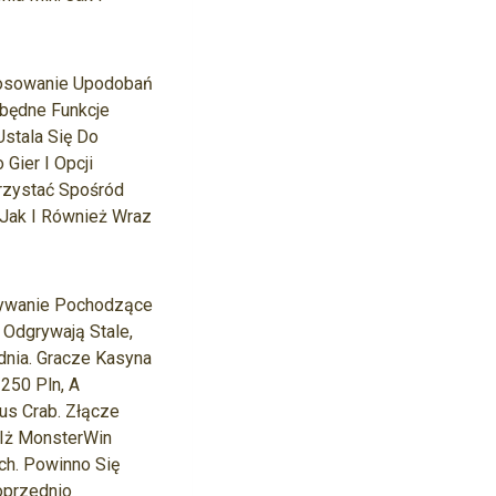
tosowanie Upodobań
będne Funkcje
stala Się Do
Gier I Opcji
rzystać Spośród
Jak I Również Wraz
ływanie Pochodzące
Odgrywają Stale,
dnia. Gracze Kasyna
250 Pln, A
us Crab. Złącze
, Iż MonsterWin
ch. Powinno Się
oprzednio