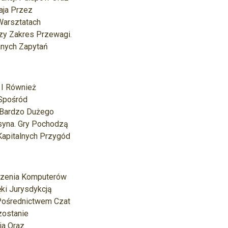
aja Przez
Warsztatach
zy Zakres Przewagi.
anych Zapytań
 I Również
Spośród
 Bardzo Dużego
syna. Gry Pochodzą
Kapitalnych Przygód
edzenia Komputerów
ki Jurysdykcją
 Pośrednictwem Czat
zostanie
ia Oraz