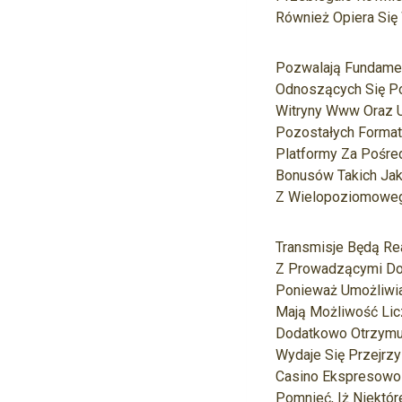
Również Opiera Się
Pozwalają Fundame
Odnoszących Się Po
Witryny Www Oraz U
Pozostałych Format
Platformy Za Pośre
Bonusów Takich Jak
Z Wielopoziomowego
Transmisje Będą Re
Z Prowadzącymi Dod
Ponieważ Umożliwia
Mają Możliwość Li
Dodatkowo Otrzymuj
Wydaje Się Przejrzy
Casino Ekspresowo 
Pomnieć, Iż Niektór