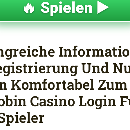
🔥 Spielen ▶️
greiche Informati
egistrierung Und N
n Komfortabel Zum
obin Casino Login F
Spieler