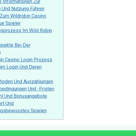
 Informationen Zur
g Und Nutzung Führen
Zum Wildrobin Casino
ue Spieler
gsprozess Im Wild Robin
spekte Bei Der
g
in Casino Login Prozess
im Login Und Deren
hoden Und Auszahlungen
bedingungen Und -fristen
hl Und Bonusangebote
rt Und
ngsbewusstes Spielen