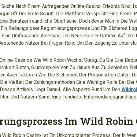
er Suche Nach Einem Aufregenden Online-Casino-Erlebnis Sind, 
ogin
Oft Der Erste Schritt. Die Plattform Verspricht Eine Breite P
 Eine Benutzerfreundliche Oberfläche. Doch Bevor Man In Die We
t Ein Reibungsloser Registrierungsprozess Und Ein Sicheres Logi
et Eine Umfassende Anleitung, Um Neue Spieler Optimal Auf Ihre 
Bestehende Nutzer Bei Fragen Rund Um Den Zugang Zu Unterstü
 Online-Casinos Wie Wild Robin Wächst Stetig, Da Sie Eine Beq
ichkeit Bieten, Glücksspiele Von Zu Hause Aus Zu Genießen. Ne
en Auch Faktoren Wie Die Sicherheit Der Persönlichen Daten, Di
ie Vielfalt Der Zahlungsmethoden Eine Wichtige Rolle Bei Der 
Dieses Artikels Liegt Darauf, Alle Aspekte Rund Um Den
Wildro
uchten Und Nutzern Somit Eine Fundierte Entscheidungsgrundlage
erungsprozess Im Wild Robin
m Wild Robin Casino Ist Ein Unkomplizierter Prozess, Der In Wen