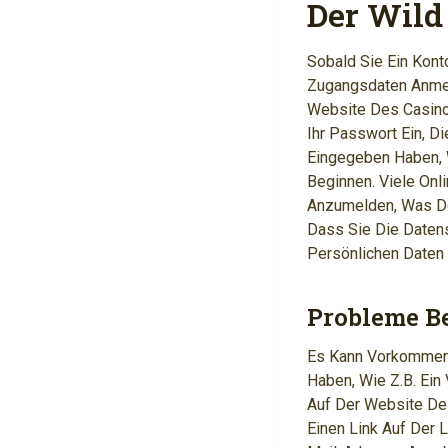
Der Wild
Sobald Sie Ein Kont
Zugangsdaten Anme
Website Des Casino
Ihr Passwort Ein, D
Eingegeben Haben, 
Beginnen. Viele Onl
Anzumelden, Was De
Dass Sie Die Daten
Persönlichen Daten
Probleme B
Es Kann Vorkommen,
Haben, Wie Z.B. Ei
Auf Der Website De
Einen Link Auf Der 