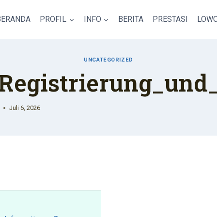
BERANDA
PROFIL
INFO
BERITA
PRESTASI
LOWO
UNCATEGORIZED
Registrierung_un
Juli 6, 2026