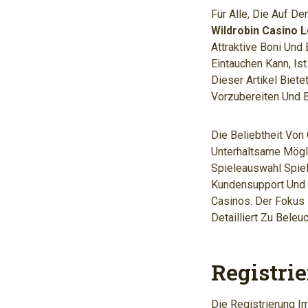
Für Alle, Die Auf D
Wildrobin Casino L
Attraktive Boni Und
Eintauchen Kann, Is
Dieser Artikel Biet
Vorzubereiten Und 
Die Beliebtheit Von
Unterhaltsame Mögl
Spieleauswahl Spiel
Kundensupport Und D
Casinos. Der Fokus 
Detailliert Zu Bele
Registri
Die Registrierung I