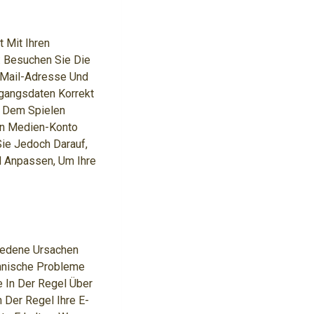
t Mit Ihren
: Besuchen Sie Die
-Mail-Adresse Und
ugangsdaten Korrekt
t Dem Spielen
len Medien-Konto
ie Jedoch Darauf,
d Anpassen, Um Ihre
iedene Ursachen
chnische Probleme
 In Der Regel Über
 Der Regel Ihre E-