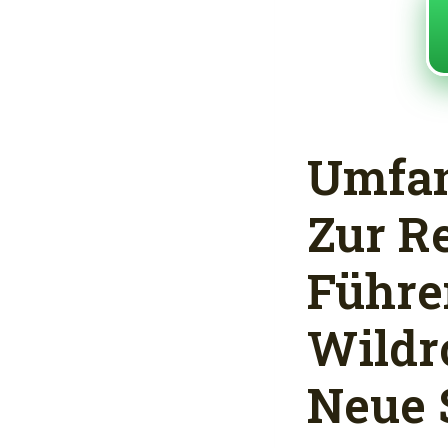
Umfan
Zur R
Führe
Wildr
Neue 