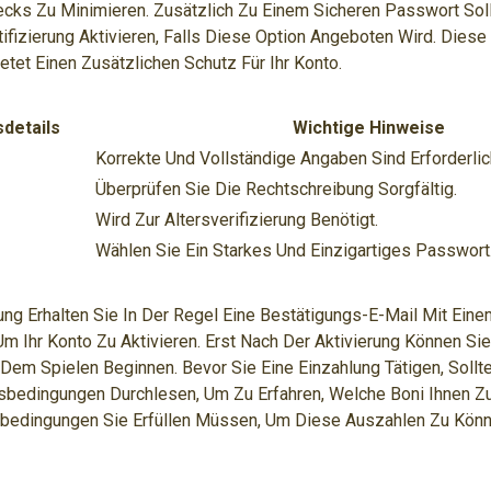
ecks Zu Minimieren. Zusätzlich Zu Einem Sicheren Passwort Sol
ifizierung Aktivieren, Falls Diese Option Angeboten Wird. Diese
etet Einen Zusätzlichen Schutz Für Ihr Konto.
details
Wichtige Hinweise
Korrekte Und Vollständige Angaben Sind Erforderlic
Überprüfen Sie Die Rechtschreibung Sorgfältig.
Wird Zur Altersverifizierung Benötigt.
Wählen Sie Ein Starkes Und Einzigartiges Passwort
ung Erhalten Sie In Der Regel Eine Bestätigungs-E-Mail Mit Eine
m Ihr Konto Zu Aktivieren. Erst Nach Der Aktivierung Können Si
em Spielen Beginnen. Bevor Sie Eine Einzahlung Tätigen, Sollte
sbedingungen Durchlesen, Um Zu Erfahren, Welche Boni Ihnen Z
edingungen Sie Erfüllen Müssen, Um Diese Auszahlen Zu Könn