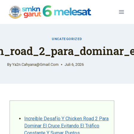
Skip
To
Content
UNCATEGORIZED
en_road_2_para_dominar_el
By
Ya2n.cahyana@gmail.com
Juli 6, 2026
Increíble Desafío Y Chicken Road 2 Para
Dominar El Cruce Evitando El Tráfico
Constante Y Sumar Puntos