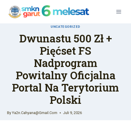
Skip
To
Content
UNCATEGORIZED
Dwunastu 500 Zł +
Pięćset FS
Nadprogram
Powitalny Oficjalna
Portal Na Terytorium
Polski
By
Ya2n.cahyana@gmail.com
Juli 9, 2026