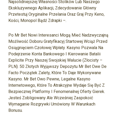
Najsolidniejszej Własności Stolików Lub Naszego
Ekskluzywnego Aplikacji, Zdecydowanie Główny
Przetestuj Oryginalne Przelania Oraz Graj Przy Keno,
Kości, Monopol Bądź Zdrapki –.
Po Mr Bet Nowi Interesanci Mogą Mieć Nadzwyczajną
Możliwość Doboru Gratyfikacyj Startowej Wciąż Przed
Osiągnięciem Czołowej Wpłaty. Kasyno Pozwala Na
Podejrzenie Konta Bankowego I Kierowanie Batalii
Explicite Przy Naszej Swojskiej Walucie (Złocisty –
PLN). 50 Złotych Wyjąwszy Depozytu Mr Bet Owe De
Facto Początek Zalety, Które To Daje Wykonywane
Kasyno. Mr Bet Owo Pewne, Legalne Kasyno
Internetowego, Które To Atrakcyjne Wydaje Się Być Z
Bezpiecznej Platformy I Fenomenalnej Oferty Gierek.
Jesteś Zobligowany Ale Wcześniej Zaspokoić
Wymaganie Rozgrywki Umówiony W Warunkach
Bonusu.