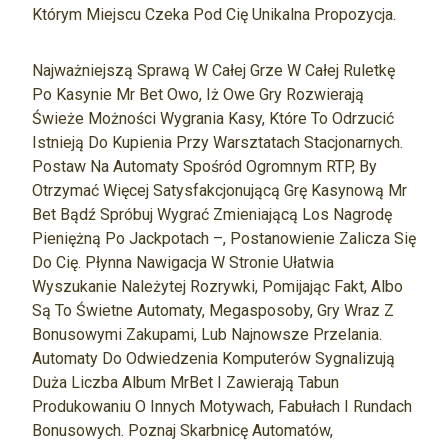
Którym Miejscu Czeka Pod Cię Unikalna Propozycja.
Najważniejszą Sprawą W Całej Grze W Całej Ruletkę
Po Kasynie Mr Bet Owo, Iż Owe Gry Rozwierają
Świeże Możności Wygrania Kasy, Które To Odrzucić
Istnieją Do Kupienia Przy Warsztatach Stacjonarnych.
Postaw Na Automaty Spośród Ogromnym RTP, By
Otrzymać Więcej Satysfakcjonującą Grę Kasynową Mr
Bet Bądź Spróbuj Wygrać Zmieniającą Los Nagrodę
Pieniężną Po Jackpotach –, Postanowienie Zalicza Się
Do Cię. Płynna Nawigacja W Stronie Ułatwia
Wyszukanie Należytej Rozrywki, Pomijając Fakt, Albo
Są To Świetne Automaty, Megasposoby, Gry Wraz Z
Bonusowymi Zakupami, Lub Najnowsze Przelania.
Automaty Do Odwiedzenia Komputerów Sygnalizują
Duża Liczba Album MrBet I Zawierają Tabun
Produkowaniu O Innych Motywach, Fabułach I Rundach
Bonusowych. Poznaj Skarbnicę Automatów,