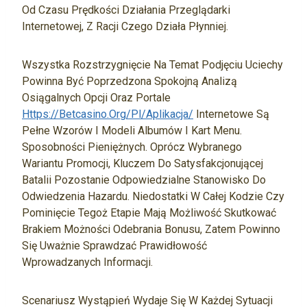
Od Czasu Prędkości Działania Przeglądarki
Internetowej, Z Racji Czego Działa Płynniej.
Wszystka Rozstrzygnięcie Na Temat Podjęciu Uciechy
Powinna Być Poprzedzona Spokojną Analizą
Osiągalnych Opcji Oraz Portale
Https://betcasino.org/pl/aplikacja/
Internetowe Są
Pełne Wzorów I Modeli Albumów I Kart Menu.
Sposobności Pieniężnych. Oprócz Wybranego
Wariantu Promocji, Kluczem Do Satysfakcjonującej
Batalii Pozostanie Odpowiedzialne Stanowisko Do
Odwiedzenia Hazardu. Niedostatki W Całej Kodzie Czy
Pominięcie Tegoż Etapie Mają Możliwość Skutkować
Brakiem Możności Odebrania Bonusu, Zatem Powinno
Się Uważnie Sprawdzać Prawidłowość
Wprowadzanych Informacji.
Scenariusz Wystąpień Wydaje Się W Każdej Sytuacji