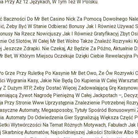
na Przy Aż 12 Językach, W Tym Też W Polsku.
 Baczności Do Mr Bet Casino Nick Za Pomocą Dowolnego Nale
ić, Żeby Być W Stanie Odbierać Bonusy Jak I Również Używać 
 Bonusy Na Rzecz Nowicjuszy Jak I Również Gratyfikacyj Zbyt Os
żnie Od Slotów, W Całej Mr Bet Wolno Także Znaleźć Rozrywki
ej Jeszcze Zdrapki. Nie Czekaj, Aż Będzie Za Późno, Aktualnie D
 Bet, W Którym Miejscu Oczekuje Dzięki Ciebie Rewelacyjna P
o Grze Przy Ruletkę Po Kasynie Mr Bet Owo, Że Ów Rozrywki
ci Wygrania Kasy, Jakie Nie Będą Do Kupienia W Całej Warsztat
 Z Dużym RTP, Żeby Dostać Więcej Zadowalającą Grę Kasynow
niającą Żywot Nagrodę Pieniężną W Całej Jackpotach –, Decyzj
ja Przy Stronie Www Uprzystępnia Znalezienie Potrzebnej Rozr
lasyczne Automaty, Megasposoby, Tytuły Spośród Bonusowymi 
a. Automaty Do Odwiedzenia Gier Sygnalizują Większa Część Po
Setki Wytwórczości Na Temat Różnych Motywach, Fabułach Jak 
 Skarbnicę Automatów, Najsolidniejszej Jakości Stolików Albo