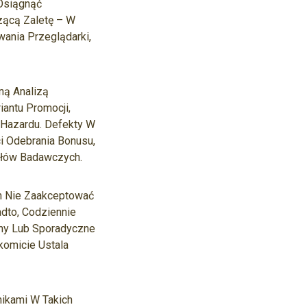
Osiągnąć
zącą Zaletę – W
wania Przeglądarki,
ną Analizą
antu Promocji,
Hazardu. Defekty W
 Odebrania Bonusu,
łów Badawczych.
h Nie Zaakceptować
dto, Codziennie
iny Lub Sporadyczne
komicie Ustala
ikami W Takich