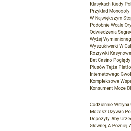
Klasykach Kiedy Po
Przykład Monopoly 
W Największym Stop
Podobnie Wcale Ory
Odwiedzenia Segrega
Wyżej Wymienionego
Wyszukiwarki W Całe
Rozrywki Kasynowe 
Bet Casino Poglądy
Plusów Tejże Platf
Internetowego Gwol
Kompleksowe Wsparc
Konsument Może Bły
Codziennie Witryna
Możesz Używać Poc
Depozyty. Aby Urzec
Głównej, A Później