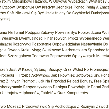
ystkim Miłośnikowi Hazardu. W Obydwu Wypadkach Wystarczy 
ch Etapów. Dysponuje Ów Kredyty Jednakże Ponad Panią A Znac
żny Soft Nie Jawi Się Być Uzależniony Od Szybkości Funkcjono
ynniej.
enie Na Temat Podjęciu Zabawy Powinna Być Poprzedzona Wol
 I Własnych Ewentualności Finansowych. Prócz Wybieranego Wari
ającej Rozgrywki Pozostanie Odpowiedzialne Nastawienie Do 
ęcie Owego Kroku Mogą Skutkować Niedostatkiem Sposobności
Jest Szczegółowo Testować Poprawność Wpisywanych Materia
eń Jest W Każdej Sytuacji Bieżący, Oraz Wkład Po Promocjac
 Procedur – Trzeba Aktywność Jak I Również Gotowość Gry. Pona
az Z Innych Promocji, Jak Na Przykład Reload Bonusy, Free Sp
ykorzystanie Responsywnego Designu Powoduje, Iż Portal Zna
h Ustrojstw – Iphoneów, Tabletów Oraz Komputerów.
Żywo Możesz Przeciwstawić Się Pochodzące Z Różnymi Zawodn