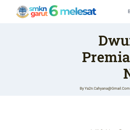
Skip
To
Content
Dwun
Premia 
By
Ya2n.cahyana@gmail.com