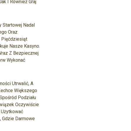
k I Również Graj
 Startowej Nadal
ego Oraz
 Pięćdziesiąt
skuje Nasze Kasyno.
Wraz Z Bezpiecznej
ierw Wykonać
ości Utrwalić, A
e Zechce Większego
 Spośród Podziału
owiązek Oczywiście
z Użytkować
e, Gdzie Darmowe