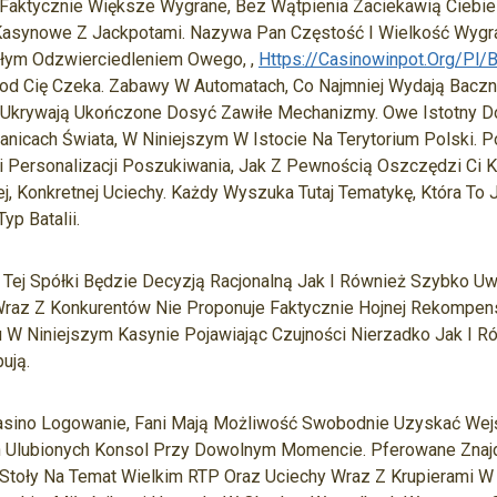
y Faktycznie Większe Wygrane, Bez Wątpienia Zaciekawią Ciebi
Kasynowe Z Jackpotami. Nazywa Pan Częstość I Wielkość Wygra
ałym Odzwierciedleniem Owego, ,
Https://casinowinpot.org/pl/
od Cię Czeka. Zabawy W Automatach, Co Najmniej Wydają Bacz
Ukrywają Ukończone Dosyć Zawiłe Mechanizmy. Owe Istotny D
anicach Świata, W Niniejszym W Istocie Na Terytorium Polski. 
 Personalizacji Poszukiwania, Jak Z Pewnością Oszczędzi Ci K
, Konkretnej Uciechy. Każdy Wyszuka Tutaj Tematykę, Która To J
yp Batalii.
Tej Spółki Będzie Decyzją Racjonalną Jak I Również Szybko Uw
Wraz Z Konkurentów Nie Proponuje Faktycznie Hojnej Rekompens
 W Niniejszym Kasynie Pojawiając Czujności Nierzadko Jak I R
ują.
Casino Logowanie, Fani Mają Możliwość Swobodnie Uzyskać Wej
Ulubionych Konsol Przy Dowolnym Momencie. Pferowane Znajd
 Stoły Na Temat Wielkim RTP Oraz Uciechy Wraz Z Krupierami W