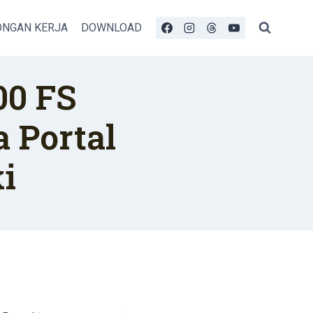
NGAN KERJA
DOWNLOAD
00 FS
a Portal
i