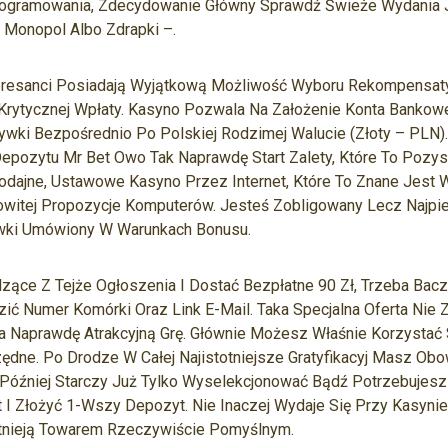
ogramowania, Zdecydowanie Główny Sprawdź Świeże Wydania Ja
, Monopol Albo Zdrapki –.
eresanci Posiadają Wyjątkową Możliwość Wyboru Rekompensaty
rytycznej Wpłaty. Kasyno Pozwala Na Założenie Konta Bankow
wki Bezpośrednio Po Polskiej Rodzimej Walucie (Złoty – PLN).
epozytu Mr Bet Owo Tak Naprawdę Start Zalety, Które To Pozy
rodajne, Ustawowe Kasyno Przez Internet, Które To Znane Jest 
owitej Propozycje Komputerów. Jesteś Zobligowany Lecz Najp
ki Umówiony W Warunkach Bonusu.
ce Z Tejże Ogłoszenia I Dostać Bezpłatne 90 Zł, Trzeba Baczn
zić Numer Komórki Oraz Link E-Mail. Taka Specjalna Oferta Ni
a Naprawdę Atrakcyjną Grę. Głównie Możesz Właśnie Korzystać
zędne. Po Drodze W Całej Najistotniejsze Gratyfikacyj Masz Ob
 Później Starczy Już Tylko Wyselekcjonować Bądź Potrzebujes
 I Złożyć 1-Wszy Depozyt. Nie Inaczej Wydaje Się Przy Kasyni
Istnieją Towarem Rzeczywiście Pomyślnym.