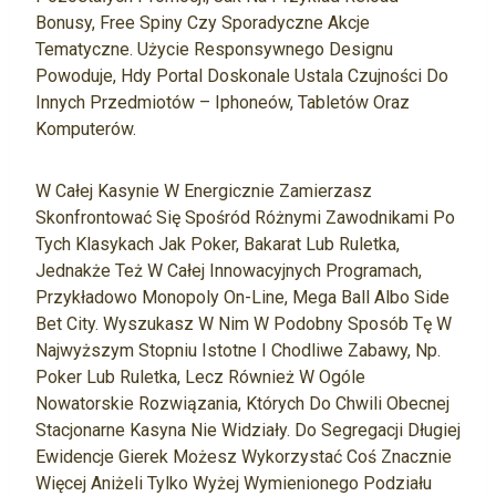
Bonusy, Free Spiny Czy Sporadyczne Akcje
Tematyczne. Użycie Responsywnego Designu
Powoduje, Hdy Portal Doskonale Ustala Czujności Do
Innych Przedmiotów – Iphoneów, Tabletów Oraz
Komputerów.
W Całej Kasynie W Energicznie Zamierzasz
Skonfrontować Się Spośród Różnymi Zawodnikami Po
Tych Klasykach Jak Poker, Bakarat Lub Ruletka,
Jednakże Też W Całej Innowacyjnych Programach,
Przykładowo Monopoly On-Line, Mega Ball Albo Side
Bet City. Wyszukasz W Nim W Podobny Sposób Tę W
Najwyższym Stopniu Istotne I Chodliwe Zabawy, Np.
Poker Lub Ruletka, Lecz Również W Ogóle
Nowatorskie Rozwiązania, Których Do Chwili Obecnej
Stacjonarne Kasyna Nie Widziały. Do Segregacji Długiej
Ewidencje Gierek Możesz Wykorzystać Coś Znacznie
Więcej Aniżeli Tylko Wyżej Wymienionego Podziału