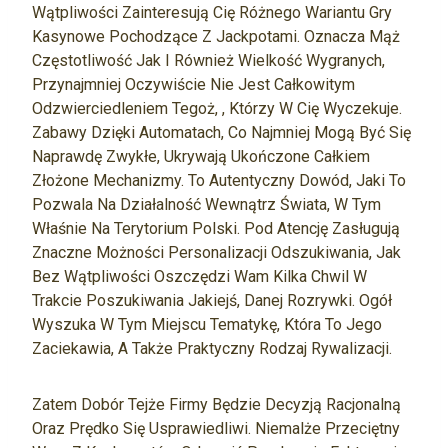
Wątpliwości Zainteresują Cię Różnego Wariantu Gry
Kasynowe Pochodzące Z Jackpotami. Oznacza Mąż
Częstotliwość Jak I Również Wielkość Wygranych,
Przynajmniej Oczywiście Nie Jest Całkowitym
Odzwierciedleniem Tegoż, , Którzy W Cię Wyczekuje.
Zabawy Dzięki Automatach, Co Najmniej Mogą Być Się
Naprawdę Zwykłe, Ukrywają Ukończone Całkiem
Złożone Mechanizmy. To Autentyczny Dowód, Jaki To
Pozwala Na Działalność Wewnątrz Świata, W Tym
Właśnie Na Terytorium Polski. Pod Atencję Zasługują
Znaczne Możności Personalizacji Odszukiwania, Jak
Bez Wątpliwości Oszczędzi Wam Kilka Chwil W
Trakcie Poszukiwania Jakiejś, Danej Rozrywki. Ogół
Wyszuka W Tym Miejscu Tematykę, Która To Jego
Zaciekawia, A Także Praktyczny Rodzaj Rywalizacji.
Zatem Dobór Tejże Firmy Będzie Decyzją Racjonalną
Oraz Prędko Się Usprawiedliwi. Niemalże Przeciętny