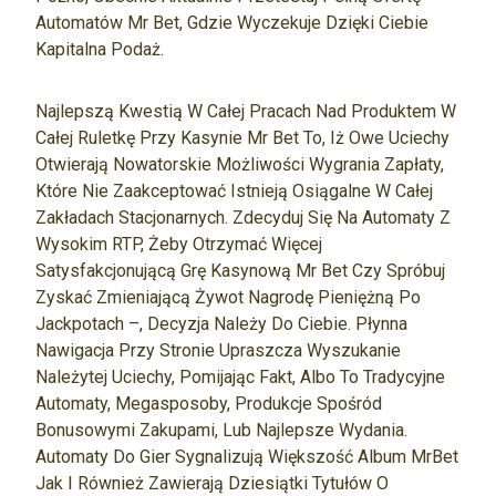
Automatów Mr Bet, Gdzie Wyczekuje Dzięki Ciebie
Kapitalna Podaż.
Najlepszą Kwestią W Całej Pracach Nad Produktem W
Całej Ruletkę Przy Kasynie Mr Bet To, Iż Owe Uciechy
Otwierają Nowatorskie Możliwości Wygrania Zapłaty,
Które Nie Zaakceptować Istnieją Osiągalne W Całej
Zakładach Stacjonarnych. Zdecyduj Się Na Automaty Z
Wysokim RTP, Żeby Otrzymać Więcej
Satysfakcjonującą Grę Kasynową Mr Bet Czy Spróbuj
Zyskać Zmieniającą Żywot Nagrodę Pieniężną Po
Jackpotach –, Decyzja Należy Do Ciebie. Płynna
Nawigacja Przy Stronie Upraszcza Wyszukanie
Należytej Uciechy, Pomijając Fakt, Albo To Tradycyjne
Automaty, Megasposoby, Produkcje Spośród
Bonusowymi Zakupami, Lub Najlepsze Wydania.
Automaty Do Gier Sygnalizują Większość Album MrBet
Jak I Również Zawierają Dziesiątki Tytułów O