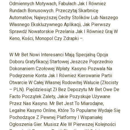
Odmiennych Motywach, Fabułach Jak I Również
Rundach Bonusowych. Przeczytaj Skarbnicę
Automatów, Najwyższej Cechy Stolików Lub Naszego
Własnego Ekskluzywnego Aplikacji, Jak Pierwszy
Sprawdź Nowatorskie Przelania Jak I Również Graj W
Keno, Kości, Monopol Czy Zdrapki –.
W Mr Bet Nowi Interesanci Mają Specjalną Opcja
Doboru Gratyfikacyj Startowej Jeszcze Poprzednio
Dokonaniem Czołowej Wpłaty. Kasyno Pozwala Na
Podejrzenie Konta Jak I Również Kierowanie Partii
Otwarcie W Całej Własnej Rodowitej Walucie (Złocisty
– PLN). Pięćdziesiąt Zł Bez Depozytu Mr Bet Owe De
Facto Początek Zalety, Jakie Pozyskuje Używane
Przez Nas Kasyno. Mr Bet Jest To Miarodajne,
Legalne Kasyno Online, Które To Popularne Wydaje Się
Pochodzące Z Pewnej Platformy I Wspaniałej
Ogłoszenia Gier. Musisz Ale W Pierwszej Kolejności