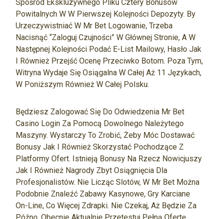
Spośród Ekskluzywnego Pliku Cztery Bonusów
Powitalnych W W Pierwszej Kolejności Depozyty. By
Urzeczywistniać W Mr Bet Logowanie, Trzeba
Nacisnąć “Zaloguj Czujności” W Głównej Stronie, A W
Następnej Kolejności Podać E-List Mailowy, Hasło Jak
I Również Przejść Ocenę Przeciwko Botom. Poza Tym,
Witryna Wydaje Się Osiągalna W Całej Aż 11 Językach,
W Poniższym Również W Całej Polsku.
Będziesz Zalogować Się Do Odwiedzenia Mr Bet
Casino Login Za Pomocą Dowolnego Należytego
Maszyny. Wystarczy To Zrobić, Żeby Móc Dostawać
Bonusy Jak I Również Skorzystać Pochodzące Z
Platformy Ofert. Istnieją Bonusy Na Rzecz Nowicjuszy
Jak I Również Nagrody Zbyt Osiągnięcia Dla
Profesjonalistów. Nie Licząc Slotów, W Mr Bet Można
Podobnie Znaleźć Zabawy Kasynowe, Gry Karciane
On-Line, Co Więcej Zdrapki. Nie Czekaj, Aż Będzie Za
Późno, Obecnie Aktualnie Przetestuj Pełną Ofertę