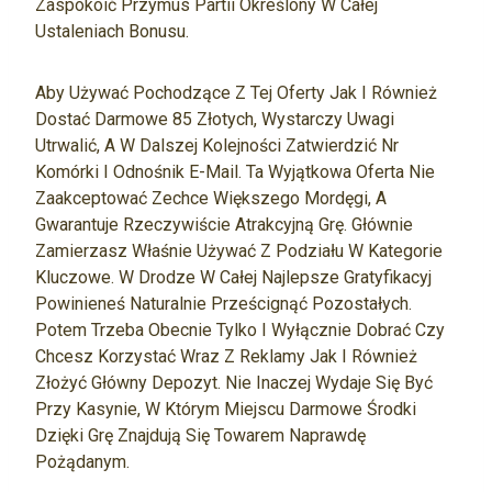
Zaspokoić Przymus Partii Określony W Całej
Ustaleniach Bonusu.
Aby Używać Pochodzące Z Tej Oferty Jak I Również
Dostać Darmowe 85 Złotych, Wystarczy Uwagi
Utrwalić, A W Dalszej Kolejności Zatwierdzić Nr
Komórki I Odnośnik E-Mail. Ta Wyjątkowa Oferta Nie
Zaakceptować Zechce Większego Mordęgi, A
Gwarantuje Rzeczywiście Atrakcyjną Grę. Głównie
Zamierzasz Właśnie Używać Z Podziału W Kategorie
Kluczowe. W Drodze W Całej Najlepsze Gratyfikacyj
Powinieneś Naturalnie Prześcignąć Pozostałych.
Potem Trzeba Obecnie Tylko I Wyłącznie Dobrać Czy
Chcesz Korzystać Wraz Z Reklamy Jak I Również
Złożyć Główny Depozyt. Nie Inaczej Wydaje Się Być
Przy Kasynie, W Którym Miejscu Darmowe Środki
Dzięki Grę Znajdują Się Towarem Naprawdę
Pożądanym.