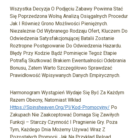
Wszystka Decyzja O Podjęciu Zabawy Powinna Stać
Się Poprzedzona Wolną Analizą Osiągalnych Procedur
Jak I Również Grono Możliwości Pieniężnych.
Niezależnie Od Wybranego Rodzaju Ofert, Kluczem Do
Odwiedzenia Satysfakcjonującej Batalii Zostanie
Roztropne Postępowanie Do Odwiedzenia Hazardu.
Błędy Przy Kodzie Bądź Pominięcie Tegoż Etapie
Potrafią Skutkować Brakiem Ewentualności Odebrania
Bonusu, Zatem Warto Szczegółowo Sprawdzać
Prawidłowość Wpisywanych Danych Empirycznych.
Harmonogram Wystąpień Wydaje Się Być Za Każdym
Razem Obecny, Natomiast Wkład
Https://spinsheaven.org/pl/kod-Promocyjny/
Po
Zakupach Nie Zaakceptować Domaga Się Zawiłych
Funkcji – Starczy Czynność I Pragnienie Gry. Poza
Tym, Każdego Dnia Możemy Używać Wraz Z
Pozostałych Promocji, Jak Na Przykład Reload