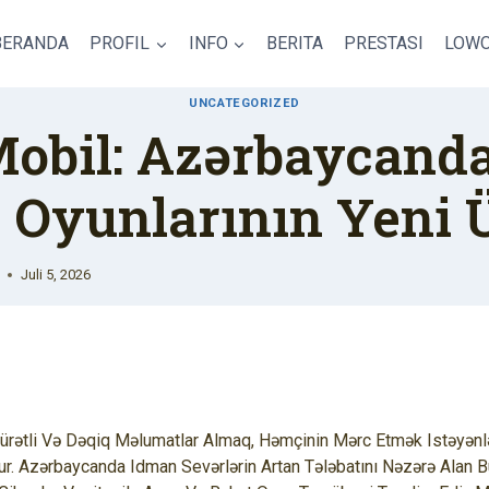
BERANDA
PROFIL
INFO
BERITA
PRESTASI
LOWO
UNCATEGORIZED
Mobil: Azərbaycand
 Oyunlarının Yeni 
Juli 5, 2026
rətli Və Dəqiq Məlumatlar Almaq, Həmçinin Mərc Etmək Istəyənl
ur. Azərbaycanda Idman Sevərlərin Artan Tələbatını Nəzərə Alan B