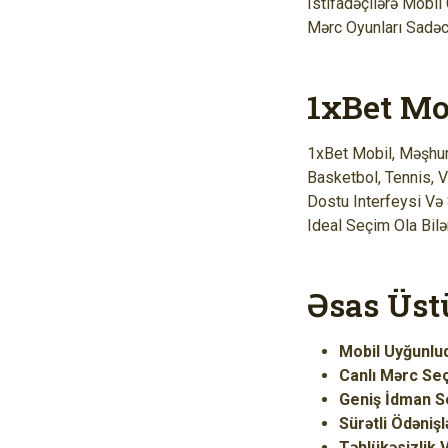
Istifadəçilərə Mobi
Mərc Oyunları Sadəc
1xBet Mo
1xBet Mobil, Məşhur 
Basketbol, Tennis, V
Dostu Interfeysi Və 
Ideal Seçim Ola Bilər
Əsas Üst
Mobil Uyğunlu
Canlı Mərc Seç
Geniş İdman S
Sürətli Ödənişl
Təhlükəsizlik Və