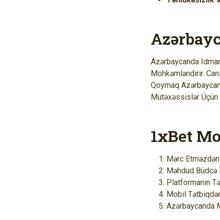
Azərbayc
Azərbaycanda Idman 
Möhkəmləndirir. Can
Qoymaq Azərbaycanlı 
Mütəxəssislər Üçün
1xBet Mob
Mərc Etməzdən 
Məhdud Büdcə Il
Platformanın Tə
Mobil Tətbiqdən
Azərbaycanda Mö