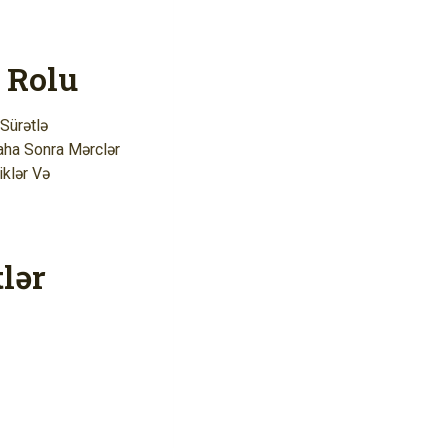
 Rolu
Sürətlə
aha Sonra Mərclər
iklər Və
lər