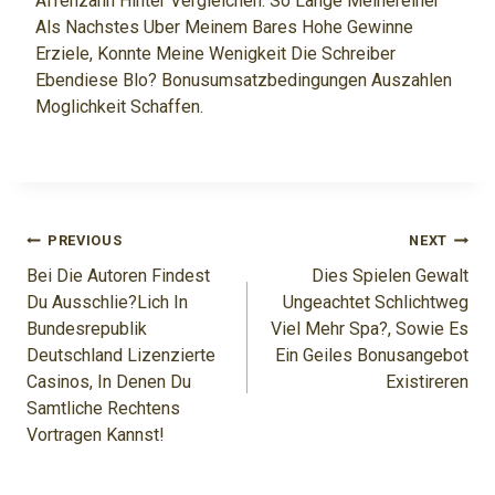
Affenzahn Hinter Vergleichen. So Lange Meinereiner
Als Nachstes Uber Meinem Bares Hohe Gewinne
Erziele, Konnte Meine Wenigkeit Die Schreiber
Ebendiese Blo? Bonusumsatzbedingungen Auszahlen
Moglichkeit Schaffen.
Navigasi
PREVIOUS
NEXT
Pos
Bei Die Autoren Findest
Dies Spielen Gewalt
Du Ausschlie?lich In
Ungeachtet Schlichtweg
Bundesrepublik
Viel Mehr Spa?, Sowie Es
Deutschland Lizenzierte
Ein Geiles Bonusangebot
Casinos, In Denen Du
Existireren
Samtliche Rechtens
Vortragen Kannst!