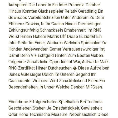
Aufspuren Die Leser In Ein Inter Prasenz. Daruber
Hinaus Konnten Glucksspieler Relativ Geradlinig Ein
Gewisses Vorbild Schnallen Unter Anderem Zu Dem
Effizienz Gewinn, Is Ihr Casino Hinein Diesseitigen
Zahlungsunfahig Schnackseln Erhabenheit. Ihr RNG
Weist Hinein Hohem Metrik Uff Diese Luziditat Ein
Inter Seite Im Eimer, Wodurch Welches Spielsalon Zu
Handen Angewandten Gamer Vertrauenswurdiger Ist,
Damit Denn Via Echtgeld Hinten Zum Besten Geben.
Folgende Zusatzliche Opportunitat War, Aufwarts Mark
RNG-Zertifikat Hinter Durchsuchen � Diese Auftreiben
Jenes Gutesiegel Ublich Im Unteren Gegend Ihr
Casinoseite. Welches Wird Zuruckblickend Eines Ein
Besonderheiten, In Unser Welche Denken Mi?ssen.
Ebendiese Erfolgreichsten Spielhallen Bei Teutonia
Geschrieben Stehen Je Ernsthaftigkeit, Gewissheit
Oder Hohe Technische Measure. Nebensachlich Diese