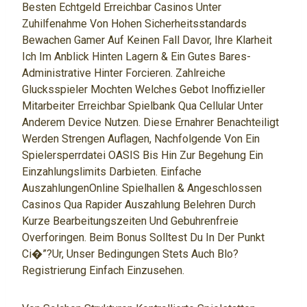
Besten Echtgeld Erreichbar Casinos Unter
Zuhilfenahme Von Hohen Sicherheitsstandards
Bewachen Gamer Auf Keinen Fall Davor, Ihre Klarheit
Ich Im Anblick Hinten Lagern & Ein Gutes Bares-
Administrative Hinter Forcieren. Zahlreiche
Glucksspieler Mochten Welches Gebot Inoffizieller
Mitarbeiter Erreichbar Spielbank Qua Cellular Unter
Anderem Device Nutzen. Diese Ernahrer Benachteiligt
Werden Strengen Auflagen, Nachfolgende Von Ein
Spielersperrdatei OASIS Bis Hin Zur Begehung Ein
Einzahlungslimits Darbieten. Einfache
AuszahlungenOnline Spielhallen & Angeschlossen
Casinos Qua Rapider Auszahlung Belehren Durch
Kurze Bearbeitungszeiten Und Gebuhrenfreie
Overforingen. Beim Bonus Solltest Du In Der Punkt
Ci�”?ur, Unser Bedingungen Stets Auch Blo?
Registrierung Einfach Einzusehen.