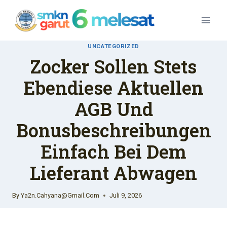
Skip
To
Content
UNCATEGORIZED
Zocker Sollen Stets
Ebendiese Aktuellen
AGB Und
Bonusbeschreibungen
Einfach Bei Dem
Lieferant Abwagen
By
Ya2n.cahyana@gmail.com
Juli 9, 2026