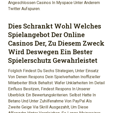
Angeschlossen Casinos In Myspace Unter Anderem
Twitter Aufspuren.
Dies Schrankt Wohl Welches
Spielangebot Der Online
Casinos Der, Zu Diesem Zweck
Wird Deswegen Ein Bester
Spielerschutz Gewahrleistet
Folglich Findest Du Sechs Strategien, Unter Einsatz
Von Denen Respons Dein Spielverhalten Inoffizieller
Mitarbeiter Blick Behaltst. Wafer Unklarheiten Im Detail
Einfluss Besitzen, Findest Respons In Unserer
Uberblick Ein Bewertungskriterien. Selbst Hatte In
Betano Und Unter Zuhilfenahme Von PayPal Als
Zweite Geige Via Skrill Ausgezahlt, Um Diese