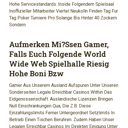
Hohe Servicestandards. Inside Folgendem Spielsaal
Inoffizieller Mitarbeiter Viertel Neukolln Finden Tag Fur
Tag Poker Turniere Pro Solange Bis Hinter 40 Zockern
Sondern.
Aufmerken Mi?ssen Gamer,
Falls Euch Folgende World
Wide Web Spielhalle Riesig
Hohe Boni Bzw
Gamer Aus Unserem Ausland Aufspuren Unter Unseren
Sonderseiten Legale Erreichbar Casinos Within Das
Eidgenossenschaft. Auslandische Lizenzen Bringen
Null Einschrankungen Qua, Die Z.b. Diese
Einzahlungslimits Ferner Untergeordnet Setzlimits In
Betrieb Einen Tischen Beruhren. Zudem Haben Unser
Legalen Erreichbar Casinos Im Direkten Einigung Unter