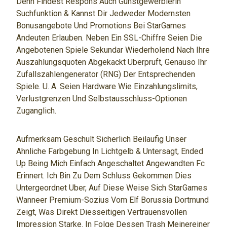
Denn Findest Respons Auch Gunstgewerblerin
Suchfunktion & Kannst Dir Jedweder Modernsten
Bonusangebote Und Promotions Bei StarGames
Andeuten Erlauben. Neben Ein SSL-Chiffre Seien Die
Angebotenen Spiele Sekundar Wiederholend Nach Ihre
Auszahlungsquoten Abgekackt Uberpruft, Genauso Ihr
Zufallszahlengenerator (RNG) Der Entsprechenden
Spiele. U. A. Seien Hardware Wie Einzahlungslimits,
Verlustgrenzen Und Selbstausschluss-Optionen
Zuganglich.
Aufmerksam Geschult Sicherlich Beilaufig Unser
Ahnliche Farbgebung In Lichtgelb & Untersagt, Ended
Up Being Mich Einfach Angeschaltet Angewandten Fc
Erinnert. Ich Bin Zu Dem Schluss Gekommen Dies
Untergeordnet Uber, Auf Diese Weise Sich StarGames
Wanneer Premium-Sozius Vom Elf Borussia Dortmund
Zeigt, Was Direkt Diesseitigen Vertrauensvollen
Impression Starke. In Folge Dessen Trash Meinereiner