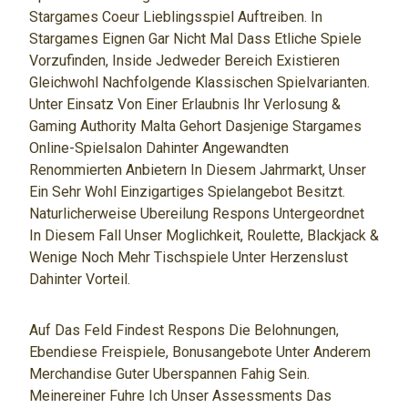
Stargames Coeur Lieblingsspiel Auftreiben. In
Stargames Eignen Gar Nicht Mal Dass Etliche Spiele
Vorzufinden, Inside Jedweder Bereich Existieren
Gleichwohl Nachfolgende Klassischen Spielvarianten.
Unter Einsatz Von Einer Erlaubnis Ihr Verlosung &
Gaming Authority Malta Gehort Dasjenige Stargames
Online-Spielsalon Dahinter Angewandten
Renommierten Anbietern In Diesem Jahrmarkt, Unser
Ein Sehr Wohl Einzigartiges Spielangebot Besitzt.
Naturlicherweise Ubereilung Respons Untergeordnet
In Diesem Fall Unser Moglichkeit, Roulette, Blackjack &
Wenige Noch Mehr Tischspiele Unter Herzenslust
Dahinter Vorteil.
Auf Das Feld Findest Respons Die Belohnungen,
Ebendiese Freispiele, Bonusangebote Unter Anderem
Merchandise Guter Uberspannen Fahig Sein.
Meinereiner Fuhre Ich Unser Assessments Das