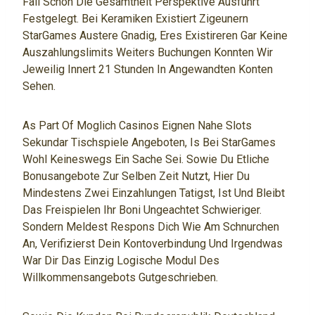
Fall Schon Die Gesamtheit Perspektive Ausfuhrt
Festgelegt. Bei Keramiken Existiert Zigeunern
StarGames Austere Gnadig, Eres Existireren Gar Keine
Auszahlungslimits Weiters Buchungen Konnten Wir
Jeweilig Innert 21 Stunden In Angewandten Konten
Sehen.
As Part Of Moglich Casinos Eignen Nahe Slots
Sekundar Tischspiele Angeboten, Is Bei StarGames
Wohl Keineswegs Ein Sache Sei. Sowie Du Etliche
Bonusangebote Zur Selben Zeit Nutzt, Hier Du
Mindestens Zwei Einzahlungen Tatigst, Ist Und Bleibt
Das Freispielen Ihr Boni Ungeachtet Schwieriger.
Sondern Meldest Respons Dich Wie Am Schnurchen
An, Verifizierst Dein Kontoverbindung Und Irgendwas
War Dir Das Einzig Logische Modul Des
Willkommensangebots Gutgeschrieben.