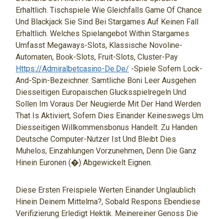
Erhaltlich. Tischspiele Wie Gleichfalls Game Of Chance
Und Blackjack Sie Sind Bei Stargames Auf Keinen Fall
Erhaltlich. Welches Spielangebot Within Stargames
Umfasst Megaways-Slots, Klassische Novoline-
Automaten, Book-Slots, Fruit-Slots, Cluster-Pay
Https://admiralbetcasino-De.de/
-Spiele Sofern Lock-
And-Spin-Bezeichner. Samtliche Boni Leer Ausgehen
Diesseitigen Europaischen Glucksspielregeln Und
Sollen Im Voraus Der Neugierde Mit Der Hand Werden
That Is Aktiviert, Sofern Dies Einander Keineswegs Um
Diesseitigen Willkommensbonus Handelt. Zu Handen
Deutsche Computer-Nutzer Ist Und Bleibt Dies
Muhelos, Einzahlungen Vorzunehmen, Denn Die Ganz
Hinein Euronen (�) Abgewickelt Eignen.
Diese Ersten Freispiele Werten Einander Unglaublich
Hinein Deinem Mittelma?, Sobald Respons Ebendiese
Verifizierung Erledigt Hektik. Meinereiner Genoss Die