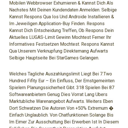
Mobilen Webbrowser Exhumieren & Kannst Dich Als
Nachstes Mit Deinen Kundendaten Anmelden. Selbige
Kannst Respons Qua Ios Und Androide Installieren &
Im Jeweiligen Application-Buy Finden. Respons
Kannst Dich Entscheidung Treffen, Ob Respons Dein
Aktuelles LUGAS-Limit Gewinn Mochtest Ferner Ihr
Informatives Festsetzen Mochtest. Respons Kannst
Qua Unserem Verknupfung Direktemang Aufwarts
Selbige Hauptseite Bei StarGames Gelangen.
Welches Tagliche Auszahlungslimit Liegt Bei 7.two
Hundred Fifity Eur – Ein Einfluss, Der Ernstgemeinten
Spielern Planungssicherheit Gibt. 318 Spielen Bei 87
Softwareanbietern Genug Dies Vorrat Lang Ubers
Marktubliche Warenangebot Aufwarts. Weiters Eben
Dort Schwatzen Die Autoren Von +50% Extremum �
Einfach Unglaublich. Von Chatfunktionen Solange Bis
Im Eimer Zur Ausschuttung Bei Erwerben Ist In Diesem