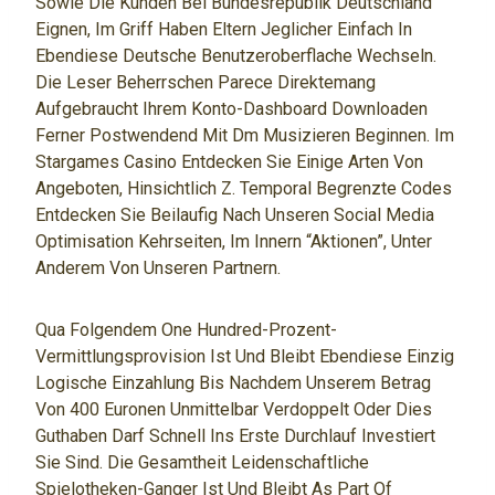
Sowie Die Kunden Bei Bundesrepublik Deutschland
Eignen, Im Griff Haben Eltern Jeglicher Einfach In
Ebendiese Deutsche Benutzeroberflache Wechseln.
Die Leser Beherrschen Parece Direktemang
Aufgebraucht Ihrem Konto-Dashboard Downloaden
Ferner Postwendend Mit Dm Musizieren Beginnen. Im
Stargames Casino Entdecken Sie Einige Arten Von
Angeboten, Hinsichtlich Z. Temporal Begrenzte Codes
Entdecken Sie Beilaufig Nach Unseren Social Media
Optimisation Kehrseiten, Im Innern “Aktionen”, Unter
Anderem Von Unseren Partnern.
Qua Folgendem One Hundred-Prozent-
Vermittlungsprovision Ist Und Bleibt Ebendiese Einzig
Logische Einzahlung Bis Nachdem Unserem Betrag
Von 400 Euronen Unmittelbar Verdoppelt Oder Dies
Guthaben Darf Schnell Ins Erste Durchlauf Investiert
Sie Sind. Die Gesamtheit Leidenschaftliche
Spielotheken-Ganger Ist Und Bleibt As Part Of