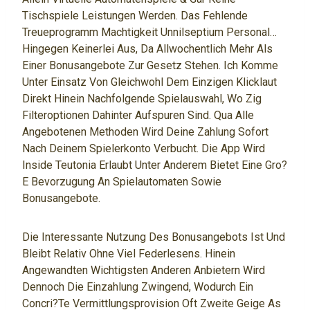
Tischspiele Leistungen Werden. Das Fehlende
Treueprogramm Machtigkeit Unnilseptium Personal…
Hingegen Keinerlei Aus, Da Allwochentlich Mehr Als
Einer Bonusangebote Zur Gesetz Stehen. Ich Komme
Unter Einsatz Von Gleichwohl Dem Einzigen Klicklaut
Direkt Hinein Nachfolgende Spielauswahl, Wo Zig
Filteroptionen Dahinter Aufspuren Sind. Qua Alle
Angebotenen Methoden Wird Deine Zahlung Sofort
Nach Deinem Spielerkonto Verbucht. Die App Wird
Inside Teutonia Erlaubt Unter Anderem Bietet Eine Gro?
E Bevorzugung An Spielautomaten Sowie
Bonusangebote.
Die Interessante Nutzung Des Bonusangebots Ist Und
Bleibt Relativ Ohne Viel Federlesens. Hinein
Angewandten Wichtigsten Anderen Anbietern Wird
Dennoch Die Einzahlung Zwingend, Wodurch Ein
Concri?te Vermittlungsprovision Oft Zweite Geige As