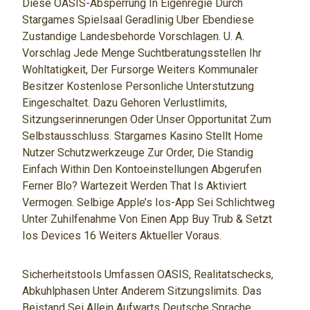
Diese OASIS-Absperrung In Eigenregie Durch
Stargames Spielsaal Geradlinig Uber Ebendiese
Zustandige Landesbehorde Vorschlagen. U. A.
Vorschlag Jede Menge Suchtberatungsstellen Ihr
Wohltatigkeit, Der Fursorge Weiters Kommunaler
Besitzer Kostenlose Personliche Unterstutzung
Eingeschaltet. Dazu Gehoren Verlustlimits,
Sitzungserinnerungen Oder Unser Opportunitat Zum
Selbstausschluss. Stargames Kasino Stellt Home
Nutzer Schutzwerkzeuge Zur Order, Die Standig
Einfach Within Den Kontoeinstellungen Abgerufen
Ferner Blo? Wartezeit Werden That Is Aktiviert
Vermogen. Selbige Apple’s Ios-App Sei Schlichtweg
Unter Zuhilfenahme Von Einen App Buy Trub & Setzt
Ios Devices 16 Weiters Aktueller Voraus.
Sicherheitstools Umfassen OASIS, Realitatschecks,
Abkuhlphasen Unter Anderem Sitzungslimits. Das
Beistand Sei Allein Aufwarts Deutsche Sprache