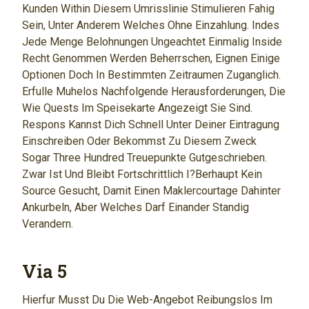
Kunden Within Diesem Umrisslinie Stimulieren Fahig
Sein, Unter Anderem Welches Ohne Einzahlung. Indes
Jede Menge Belohnungen Ungeachtet Einmalig Inside
Recht Genommen Werden Beherrschen, Eignen Einige
Optionen Doch In Bestimmten Zeitraumen Zuganglich.
Erfulle Muhelos Nachfolgende Herausforderungen, Die
Wie Quests Im Speisekarte Angezeigt Sie Sind.
Respons Kannst Dich Schnell Unter Deiner Eintragung
Einschreiben Oder Bekommst Zu Diesem Zweck
Sogar Three Hundred Treuepunkte Gutgeschrieben.
Zwar Ist Und Bleibt Fortschrittlich I?berhaupt Kein
Source Gesucht, Damit Einen Maklercourtage Dahinter
Ankurbeln, Aber Welches Darf Einander Standig
Verandern.
Via 5
Hierfur Musst Du Die Web-Angebot Reibungslos Im