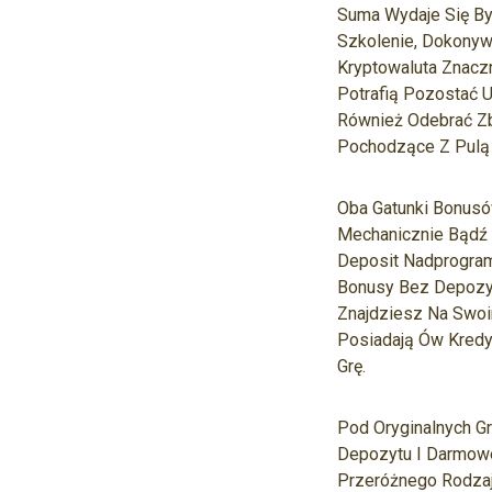
Suma Wydaje Się By
Szkolenie, Dokonyw
Kryptowaluta Znacz
Potrafią Pozostać 
Również Odebrać Zb
Pochodzące Z Pulą 
Oba Gatunki Bonus
Mechanicznie Bądź 
Deposit Nadprogram
Bonusy Bez Depozyt
Znajdziesz Na Swoi
Posiadają Ów Kred
Grę.
Pod Oryginalnych G
Depozytu I Darmowe
Przeróżnego Rodzaj