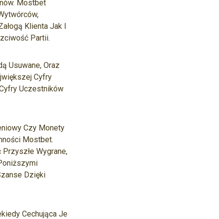
inów. Mostbet
 Wytwórców,
łogą Klienta Jak I
zciwość Partii.
dą Usuwane, Oraz
większej Cyfry
 Cyfry Uczestników
eniowy Czy Monety
mności Mostbet.
 Przyszłe Wygrane,
Poniższymi
Szanse Dzięki
ekiedy Cechująca Je