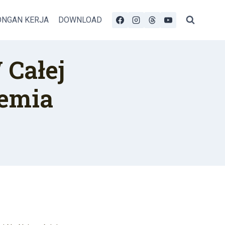
NGAN KERJA
DOWNLOAD
 Całej
remia