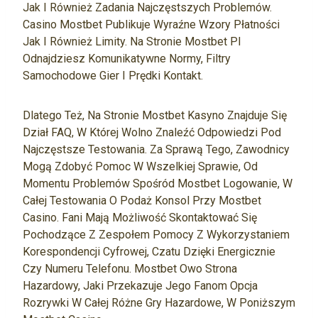
Jak I Również Zadania Najczęstszych Problemów.
Casino Mostbet Publikuje Wyraźne Wzory Płatności
Jak I Również Limity. Na Stronie Mostbet Pl
Odnajdziesz Komunikatywne Normy, Filtry
Samochodowe Gier I Prędki Kontakt.
Dlatego Też, Na Stronie Mostbet Kasyno Znajduje Się
Dział FAQ, W Której Wolno Znaleźć Odpowiedzi Pod
Najczęstsze Testowania. Za Sprawą Tego, Zawodnicy
Mogą Zdobyć Pomoc W Wszelkiej Sprawie, Od
Momentu Problemów Spośród Mostbet Logowanie, W
Całej Testowania O Podaż Konsol Przy Mostbet
Casino. Fani Mają Możliwość Skontaktować Się
Pochodzące Z Zespołem Pomocy Z Wykorzystaniem
Korespondencji Cyfrowej, Czatu Dzięki Energicznie
Czy Numeru Telefonu. Mostbet Owo Strona
Hazardowy, Jaki Przekazuje Jego Fanom Opcja
Rozrywki W Całej Różne Gry Hazardowe, W Poniższym