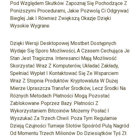
Pod Względem Skutków. Zapoznaj Się Pochodzące Z
Poniższymi Procedurami, Jakie Pozwolą Ci Odgrywać
Bieglej Jak I Również Zwiększą Okazje Dzięki
Wysokie Wygrane.
Dzięki Wersji Desktopowej Mostbet Dostępnych
Wydaje Się Sporo Możliwości, A Czasem Cechująca Je
Stan Jest Tragiczna. Interesanci Mają Możliwość
Skorzystać Wraz Z Komputerów, Układać Zakłady,
Spełniać Wypłat I Kontaktować Się Ze Wsparciem
Wraz Z Stopnia Produktów. Kryptowaluta W Dużej
Mierze Upraszcza Transfer Środków, Lecz Środki Na
Różnych Metodach Płatności Mogą Pozostać
Zablokowane Poprzez Bazy. Płatności Z
Wykorzystaniem Bitcoinów Możemy Posłać I
Wyszukać Za Trzech Chwil. Poza Tym Regularnie
Dzieją Czujności Turnieje Slotów Spośród Pulą Nagród
Od Momentu Trzech Milionów Do Dziesiątków Tyś Zł.