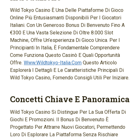
Wild Tokyo Casino È Una Delle Piattaforme Di Gioco
Online Più Entusiasmanti Disponibili Per I Giocatori
Italiani. Con Un Generoso Bonus Di Benvenuto Fino A
€300 E Una Vasta Selezione Di Oltre 8.000 Slot
Machine, Offre Un’esperienza Di Gioco Unica. Per I
Principianti In Italia, È Fondamentale Comprendere
Come Funziona Questo Casinò E Quali Opportunità
Offre.
Www.wildtokyo-Italia.com
Questo Articolo
Esplorerà I Dettagli E Le Caratteristiche Principali Di
Wild Tokyo Casino, Fornendo Consigli Utili Per Iniziare.
Concetti Chiave E Panoramica
Wild Tokyo Casino Si Distingue Per La Sua Offerta Di
Giochi E Promozioni. Il Bonus Di Benvenuto È
Progettato Per Attrarre Nuovi Giocatori, Permettendo
Loro Di Esplorare La Piattaforma Senza Rischiare