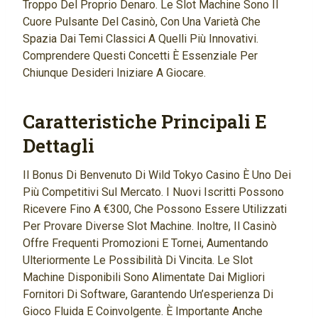
Troppo Del Proprio Denaro. Le Slot Machine Sono Il
Cuore Pulsante Del Casinò, Con Una Varietà Che
Spazia Dai Temi Classici A Quelli Più Innovativi.
Comprendere Questi Concetti È Essenziale Per
Chiunque Desideri Iniziare A Giocare.
Caratteristiche Principali E
Dettagli
Il Bonus Di Benvenuto Di Wild Tokyo Casino È Uno Dei
Più Competitivi Sul Mercato. I Nuovi Iscritti Possono
Ricevere Fino A €300, Che Possono Essere Utilizzati
Per Provare Diverse Slot Machine. Inoltre, Il Casinò
Offre Frequenti Promozioni E Tornei, Aumentando
Ulteriormente Le Possibilità Di Vincita. Le Slot
Machine Disponibili Sono Alimentate Dai Migliori
Fornitori Di Software, Garantendo Un’esperienza Di
Gioco Fluida E Coinvolgente. È Importante Anche