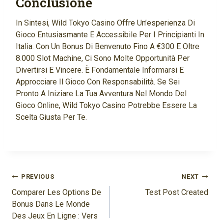
Conclusione
In Sintesi, Wild Tokyo Casino Offre Un’esperienza Di
Gioco Entusiasmante E Accessibile Per I Principianti In
Italia. Con Un Bonus Di Benvenuto Fino A €300 E Oltre
8.000 Slot Machine, Ci Sono Molte Opportunità Per
Divertirsi E Vincere. È Fondamentale Informarsi E
Approcciare Il Gioco Con Responsabilità. Se Sei
Pronto A Iniziare La Tua Avventura Nel Mondo Del
Gioco Online, Wild Tokyo Casino Potrebbe Essere La
Scelta Giusta Per Te.
Navigasi
PREVIOUS
NEXT
Pos
Comparer Les Options De
Test Post Created
Bonus Dans Le Monde
Des Jeux En Ligne : Vers