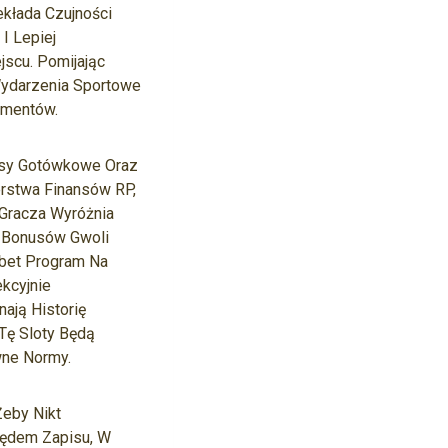
ekłada Czujności
I Lepiej
scu. Pomijając
Wydarzenia Sportowe
omentów.
usy Gotówkowe Oraz
erstwa Finansów RP,
 Gracza Wyróżnia
h Bonusów Gwoli
Gbet Program Na
kcyjnie
ają Historię
Tę Sloty Będą
wne Normy.
Żeby Nikt
lędem Zapisu, W