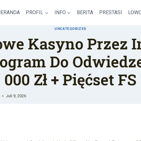
BERANDA
PROFIL
INFO
BERITA
PRESTASI
LOWO
UNCATEGORIZED
we Kasyno Przez I
ogram Do Odwiedze
000 Zł + Pięćset FS
Juli 9, 2026