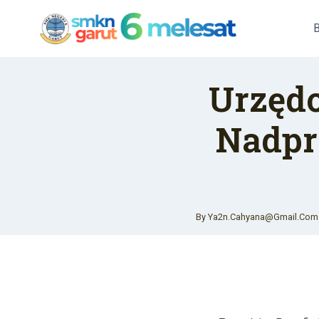
Skip
To
Content
Urzędo
Nadpr
By
Ya2n.cahyana@gmail.com