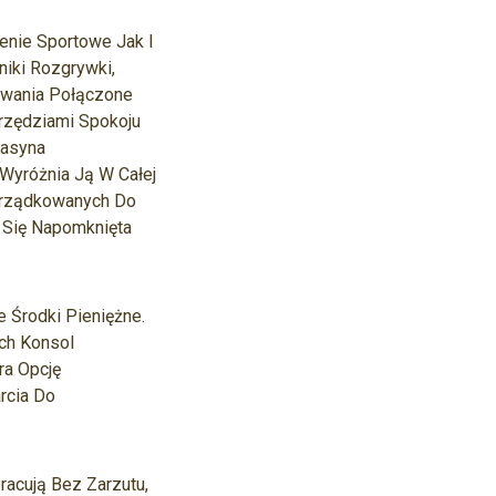
enie Sportowe Jak I
iki Rozgrywki,
owania Połączone
rzędziami Spokoju
Kasyna
yróżnia Ją W Całej
orządkowanych Do
 Się Napomknięta
 Środki Pieniężne.
ch Konsol
ra Opcję
rcia Do
racują Bez Zarzutu,