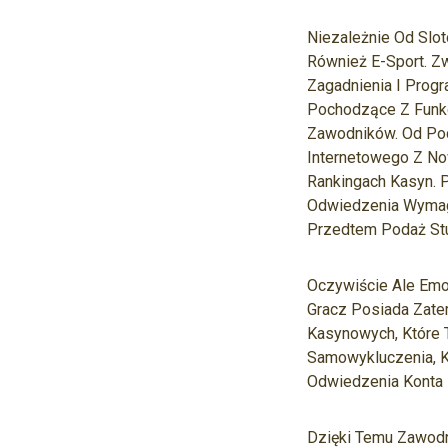
Niezależnie Od Slot
Również E-Sport. Z
Zagadnienia I Prog
Pochodzące Z Funkc
Zawodników. Od Po
Internetowego Z N
Rankingach Kasyn. 
Odwiedzenia Wymag
Przedtem Podaż St
Oczywiście Ale Emoc
Gracz Posiada Zate
Kasynowych, Które 
Samowykluczenia, K
Odwiedzenia Konta
Dzięki Temu Zawodni