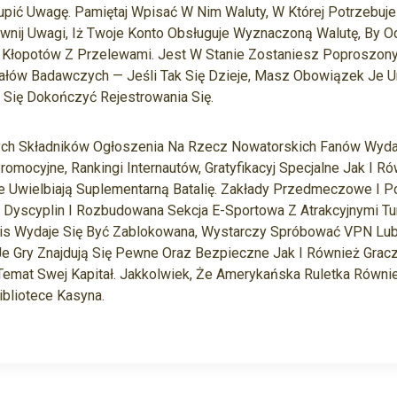
upić Uwagę. Pamiętaj Wpisać W Nim Waluty, W Której Potrzebuj
wnij Uwagi, Iż Twoje Konto Obsługuje Wyznaczoną Walutę, By O
 Kłopotów Z Przelewami. Jest W Stanie Zostaniesz Poproszony
iałów Badawczych — Jeśli Tak Się Dzieje, Masz Obowiązek Je U
 Się Dokończyć Rejestrowania Się.
ch Składników Ogłoszenia Na Rzecz Nowatorskich Fanów Wydaj
romocyjne, Rankingi Internautów, Gratyfikacyj Specjalne Jak I 
ie Uwielbiają Suplementarną Batalię. Zakłady Przedmeczowe I P
Dyscyplin I Rozbudowana Sekcja E-Sportowa Z Atrakcyjnymi Turn
 Wydaje Się Być Zablokowana, Wystarczy Spróbować VPN Lub S
Je Gry Znajdują Się Pewne Oraz Bezpieczne Jak I Również Gra
Temat Swej Kapitał. Jakkolwiek, Że Amerykańska Ruletka Równi
ibliotece Kasyna.