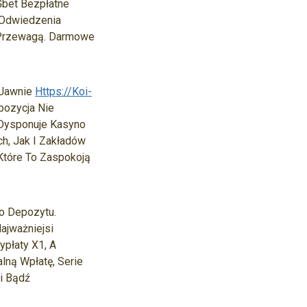
Gbet Bezpłatne
 Odwiedzenia
ą Przewagą. Darmowe
 Jawnie
Https://koi-
pozycja Nie
 Dysponuje Kasyno
h, Jak I Zakładów
Które To Zaspokoją
o Depozytu.
ajważniejsi
płaty X1, A
lną Wpłatę, Serie
i Bądź