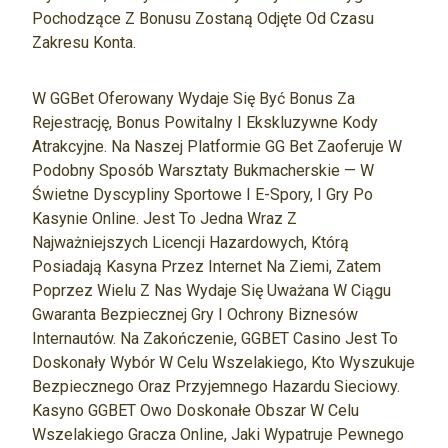
Pochodzące Z Bonusu Zostaną Odjęte Od Czasu
Zakresu Konta.
W GGBet Oferowany Wydaje Się Być Bonus Za
Rejestrację, Bonus Powitalny I Ekskluzywne Kody
Atrakcyjne. Na Naszej Platformie GG Bet Zaoferuje W
Podobny Sposób Warsztaty Bukmacherskie — W
Świetne Dyscypliny Sportowe I E-Spory, I Gry Po
Kasynie Online. Jest To Jedna Wraz Z
Najważniejszych Licencji Hazardowych, Którą
Posiadają Kasyna Przez Internet Na Ziemi, Zatem
Poprzez Wielu Z Nas Wydaje Się Uważana W Ciągu
Gwaranta Bezpiecznej Gry I Ochrony Biznesów
Internautów. Na Zakończenie, GGBET Casino Jest To
Doskonały Wybór W Celu Wszelakiego, Kto Wyszukuje
Bezpiecznego Oraz Przyjemnego Hazardu Sieciowy.
Kasyno GGBET Owo Doskonałe Obszar W Celu
Wszelakiego Gracza Online, Jaki Wypatruje Pewnego