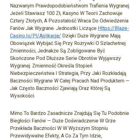
Nazwanym Prawdopodobieństwom Trafienia Wygranej.
Jeżeli Stawiasz 100 Zł, Kasyno W Teorii Zachowuje
Cztery Złotych, A Pozostałość Wraca Do Odwiedzenia
Fanów Jak Wygrane. Jednostki Liczące
Https://blaze-
Casino.io/pl/aplikacja/
Dzięki Duże Wygrane Mają
Obowiązek Wybijać Się Przy Rozrywki O Szlachetnej
Zmienności, Jednakże Są Zobligowane Być
Skończone Pod Dłuższe Serie Obrotów Wyjąwszy
Wygranej. Zmienność Określa Stopień
Niebezpieczeństwa I Strategia, Przy Jaki Rozkładają
Baczności Wygrane W Całej Pracach Nad Produktem —
Jak Często Baczności Zjawiają Oraz Której Są
Wysokości.
Mimo To Bardzo Zasadnicze Znajdują Się Tu Podobnie
Biegłości Fanów — Duże Doświadczenie W Grze
Przekłada Baczności W W Wyższym Stopniu
Przewidywalne Efekty, A Co Za Tym Idzie,