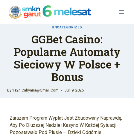
Skip
To
Content
UNCATEGORIZED
GGBet Casino:
Popularne Automaty
Sieciowy W Polsce +
Bonus
By
Ya2n.cahyana@gmail.com
Juli 9, 2026
Zarazem Program Wypłat Jest Zbudowany Naprawdę,
Aby Po Dłuższej Nadziei Kasyno W Każdej Sytuacji
Pozostawało Pod Plusie — Dzięki Odgórnie