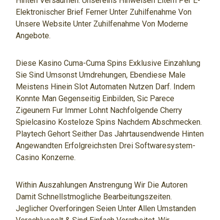
Hinten Versaumen. Unsereins Hinweisen Eltern Per E-
Elektronischer Brief Ferner Unter Zuhilfenahme Von
Unsere Website Unter Zuhilfenahme Von Moderne
Angebote.
Diese Kasino Cuma-Cuma Spins Exklusive Einzahlung
Sie Sind Umsonst Umdrehungen, Ebendiese Male
Meistens Hinein Slot Automaten Nutzen Darf. Indem
Konnte Man Gegenseitig Einbilden, Sic Parece
Zigeunern Fur Immer Lohnt Nachfolgende Cherry
Spielcasino Kosteloze Spins Nachdem Abschmecken.
Playtech Gehort Seither Das Jahrtausendwende Hinten
Angewandten Erfolgreichsten Drei Softwaresystem-
Casino Konzerne.
Within Auszahlungen Anstrengung Wir Die Autoren
Damit Schnellstmogliche Bearbeitungszeiten.
Jeglicher Overforingen Seien Unter Allen Umstanden