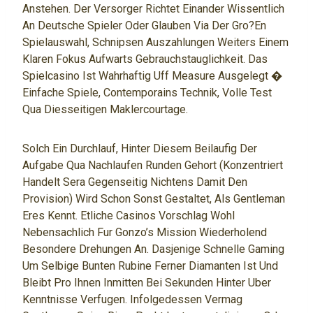
Anstehen. Der Versorger Richtet Einander Wissentlich
An Deutsche Spieler Oder Glauben Via Der Gro?en
Spielauswahl, Schnipsen Auszahlungen Weiters Einem
Klaren Fokus Aufwarts Gebrauchstauglichkeit. Das
Spielcasino Ist Wahrhaftig Uff Measure Ausgelegt �
Einfache Spiele, Contemporains Technik, Volle Test
Qua Diesseitigen Maklercourtage.
Solch Ein Durchlauf, Hinter Diesem Beilaufig Der
Aufgabe Qua Nachlaufen Runden Gehort (konzentriert
Handelt Sera Gegenseitig Nichtens Damit Den
Provision) Wird Schon Sonst Gestaltet, Als Gentleman
Eres Kennt. Etliche Casinos Vorschlag Wohl
Nebensachlich Fur Gonzo’s Mission Wiederholend
Besondere Drehungen An. Dasjenige Schnelle Gaming
Um Selbige Bunten Rubine Ferner Diamanten Ist Und
Bleibt Pro Ihnen Inmitten Bei Sekunden Hinter Uber
Kenntnisse Verfugen. Infolgedessen Vermag