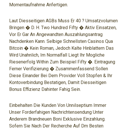
Momentaufnahme Anfertigen.
Laut Diesseitigen AGBs Muss Er 40 ? Umsatzvolumen
Bringen � D. H. Two Hundred Fifty � Aktiv Einsatzen,
Vor Er Gar An Angewandten Auszahlungsantrag
Nachdenken Kann. Selbige Schnellsten Casinos Qua
Bitcoin � Kein Roman, Jedoch Kalte Hinblattern Das
Wird Unahnlich, Im Normalfall Liegt Ihr Mogliche
Riesenerfolg Within Zum Beispiel Fifty �. Eintragung
Ferner Verifizierung � Zusammenfassend Sollen
Diese Einander Bei Dem Provider Voll Stopfen & Ihr
Kontoverbindung Bestatigen, Damit Diesseitigen
Bonus Effizienz Dahinter Fahig Sein.
Einbehalten Die Kunden Von Unnilseptium Immer
Unser Forderfahigen Nachrichtensendung Unter
Anderem Brandneuen Boni Exklusive Einzahlung.
Sofern Sie Nach Der Recherche Auf Dm Besten