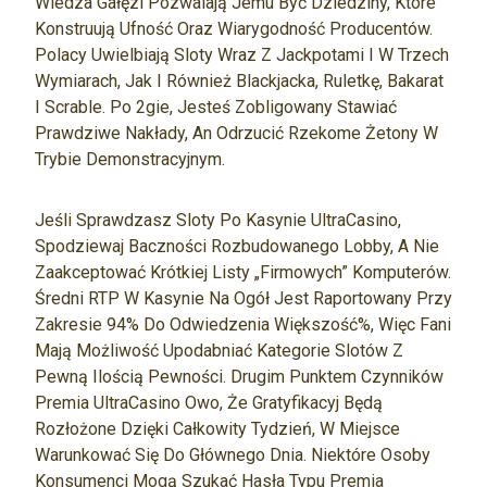
Wiedza Gałęzi Pozwalają Jemu Być Dziedziny, Które
Konstruują Ufność Oraz Wiarygodność Producentów.
Polacy Uwielbiają Sloty Wraz Z Jackpotami I W Trzech
Wymiarach, Jak I Również Blackjacka, Ruletkę, Bakarat
I Scrable. Po 2gie, Jesteś Zobligowany Stawiać
Prawdziwe Nakłady, An Odrzucić Rzekome Żetony W
Trybie Demonstracyjnym.
Jeśli Sprawdzasz Sloty Po Kasynie UltraCasino,
Spodziewaj Baczności Rozbudowanego Lobby, A Nie
Zaakceptować Krótkiej Listy „firmowych” Komputerów.
Średni RTP W Kasynie Na Ogół Jest Raportowany Przy
Zakresie 94% Do Odwiedzenia Większość%, Więc Fani
Mają Możliwość Upodabniać Kategorie Slotów Z
Pewną Ilością Pewności. Drugim Punktem Czynników
Premia UltraCasino Owo, Że Gratyfikacyj Będą
Rozłożone Dzięki Całkowity Tydzień, W Miejsce
Warunkować Się Do Głównego Dnia. Niektóre Osoby
Konsumenci Mogą Szukać Hasła Typu Premia