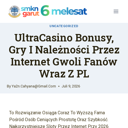
Skip
To
Content
UNCATEGORIZED
UltraCasino Bonusy,
Gry I Należności Przez
Internet Gwoli Fanów
Wraz Z PL
By
Ya2n.cahyana@gmail.com
Juli 9, 2026
To Rozwiązanie Osiąga Coraz To Wyższą Fama
Pośród Osób Ceniących Prostotę Oraz Szybkość.
Najkorzystniejsze Sloty Przez Internet Przy 2026