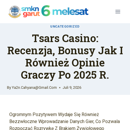
Skip
To
Content
UNCATEGORIZED
Tsars Casino:
Recenzja, Bonusy Jak I
Również Opinie
Graczy Po 2025 R.
By
Ya2n.cahyana@gmail.com
Juli 9, 2026
Ogromnym Pozytywem Wydaje Się Również
Bezzwłoczne Wprowadzanie Danych Gier, Co Pozwala
Rozpocząć Rozrywkę Z Brakiem Żywiołowego