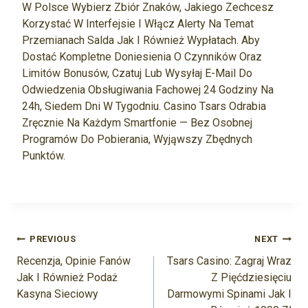
W Polsce Wybierz Zbiór Znaków, Jakiego Zechcesz
Korzystać W Interfejsie I Włącz Alerty Na Temat
Przemianach Salda Jak I Również Wypłatach. Aby
Dostać Kompletne Doniesienia O Czynników Oraz
Limitów Bonusów, Czatuj Lub Wysyłaj E-Mail Do
Odwiedzenia Obsługiwania Fachowej 24 Godziny Na
24h, Siedem Dni W Tygodniu. Casino Tsars Odrabia
Zręcznie Na Każdym Smartfonie — Bez Osobnej
Programów Do Pobierania, Wyjąwszy Zbędnych
Punktów.
Navigasi
PREVIOUS
NEXT
Pos
Recenzja, Opinie Fanów
Tsars Casino: Zagraj Wraz
Jak I Również Podaż
Z Pięćdziesięciu
Kasyna Sieciowy
Darmowymi Spinami Jak I