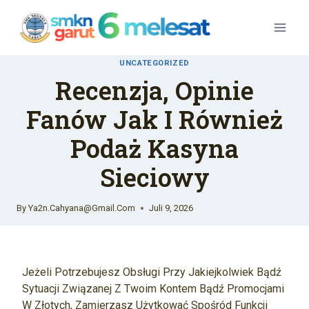
Skip
To
Content
UNCATEGORIZED
Recenzja, Opinie
Fanów Jak I Również
Podaż Kasyna
Sieciowy
By
Ya2n.cahyana@gmail.com
Juli 9, 2026
Jeżeli Potrzebujesz Obsługi Przy Jakiejkolwiek Bądź
Sytuacji Związanej Z Twoim Kontem Bądź Promocjami
W Złotych, Zamierzasz Użytkować Spośród Funkcji