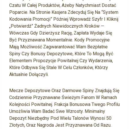
Czatu W Całej Produktów, Ażeby Natychmiast Dostać
Poparcie. Na Stronie Kasjera Zdecyduj Się Na “System
Kodowania Promocji” Później Wprowadź Szyfr I Kliknij
„Potwierdź” Żadnych Niewidocznych Kroków —
Wówczas Gdy Dzierżysz Rację, Zapłata Wydaje Się
Być Przyznawana Momentalnie. Kody Promocyjne
Mają Możliwość Zagwarantować Wam Bezpłatne
Spiny Czy Bonusy Depozytowe, Które To Mogą Być
Elementem Propozycje Powitalnej Czy Wydarzenia,
Które Odbywa Się Stale W Celu Członków, Którzy
Aktualnie Dołączyli.
Mecze Depozytowe Oraz Darmowe Spiny Znajdują Się
Codziennie Przyznawane Świeżym Fanom W Ramach
Kolejności Powitalnej. Frakcja Bonusowa Twego Profilu
Umożliwia Wam Badać Swe Wzrosty. Minimalny
Depozyt Niezbędny Pod Wielu Talonów Wynosi 50
Złotych, Oraz Nagroda Jest Przyznawana Od Razu.