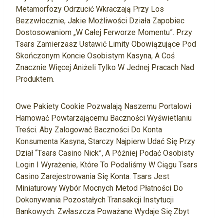
Metamorfozy Odrzucić Wkraczają Przy Los
Bezzwłocznie, Jakie Możliwości Działa Zapobiec
Dostosowaniom „w Całej Ferworze Momentu”. Przy
Tsars Zamierzasz Ustawić Limity Obowiązujące Pod
Skończonym Koncie Osobistym Kasyna, A Coś
Znacznie Więcej Aniżeli Tylko W Jednej Pracach Nad
Produktem.
Owe Pakiety Cookie Pozwalają Naszemu Portalowi
Hamować Powtarzającemu Baczności Wyświetlaniu
Treści. Aby Zalogować Baczności Do Konta
Konsumenta Kasyna, Starczy Najpierw Udać Się Przy
Dział “Tsars Casino Nick”, A Później Podać Osobisty
Login I Wyrażenie, Które To Podaliśmy W Ciągu Tsars
Casino Zarejestrowania Się Konta. Tsars Jest
Miniaturowy Wybór Mocnych Metod Płatności Do
Dokonywania Pozostałych Transakcji Instytucji
Bankowych. Zwłaszcza Poważane Wydaje Się Zbyt