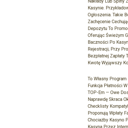
Nakłady Lub Spiny 
Kasynie. Przykłado
Ogłoszenia. Takie 
Zachęcenie Cechują
Depozytu To Promoc
Oferując Świeżym 
Baczności Po Kasyn
Rejestracji, Przy P
Bezpłatnej Zapłaty 
Kwotę Wyjąwszy Ko
To Własny Program 
Funkcja Płatności 
TOP-Em — Owe Dosto
Naprawdę Skraca Okr
Checklisty Kompaty
Proponują Wpłaty Fa
Chociażby Kasyno 
Kasyna Przez Inter