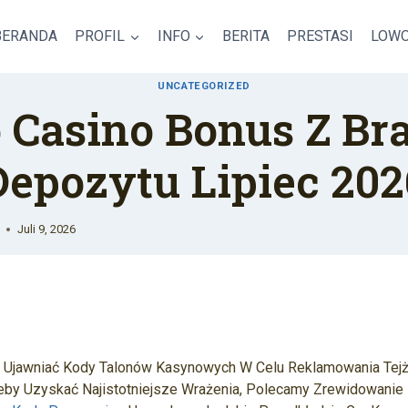
BERANDA
PROFIL
INFO
BERITA
PRESTASI
LOWO
UNCATEGORIZED
o Casino Bonus Z Br
Depozytu Lipiec 202
Juli 9, 2026
 Ujawniać Kody Talonów Kasynowych W Celu Reklamowania Tejż
eby Uzyskać Najistotniejsze Wrażenia, Polecamy Zrewidowani