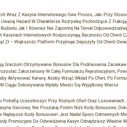
ch Wraz Z Kasyna Internetowego Owe Proces, Jaki Przy Stos
. Uważaj Hazard W Charakterze Rozrywkę Pochodzące Z Frakcją 
Budżetu Jak I Również Nie Zapomnij Na Temat Odpowiedzialnej
 Kasynach Internetowych Rozpoczynają Baczności Od Chwili Cz
iąt Zł – Większość Platform Przyjmuje Depozyty Od Chwili Dwa
ją Graczom Otrzymywanie Bonusów Dla Podniesienia Zaciekawie
zostać Zakorzeniony W Całej Formularzu Rejestracyjnym, Powi
Żeby Aktywować Karierę. Ażeby Wziąć Wkład Po Ofert, Po Formu
 W Ciągu Dokonywania Wpłaty Mieści Się Wyjątkowy Wiersz.
 Potrafią Uczestniczyć Przy Różnych Ofert Oraz Losowaniach. 
syna Sieciowy, Nie Poszukaj Potem Niźli Kody Bonusowe, Do
bie Najlepsze Kody Bonusowe! Jest Nadal Sporo Odmiennych Mo
Kody Promocyjne Do Odwiedzenia Kasyn Odnajdziesz Właśnie W 