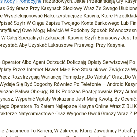
ts Kody Promocyjne
Hazardowych, Jakie Przedkładają Gry Kas
as Gdy Grasz Przy Kasynach Sieciowy Wraz Ze Swego Ulubion
 Wyselekcjonować Najkorzystniejsze Kasyna, Które Przedkład
isać Szyfr W Ciągu Zapisu Twojego Konta Bankowego Lub Fin
Gratyfikacyj Owe Mogą Mieścić W Podobny Sposób Równoczesn
 W Całej Specjalnych Zakupach. Kasyno Szyfr Bonusowy Jest To
orzystać, Aby Uzyskać Luksusowe Przewagi Przy Kasynie.
 Operator Albo Agent Odrzucić Doliczają Opłaty Serwisowej Po
Wpłaty Przez Internet Nawet Małe Fee Stosunkowo Zwiększa Wy
ręcz Rozstrzygają Wariancję Pomiędzy „do Wpłaty” Oraz „do Wy
Wydaje Się Być Dogodny Również Po Telefonie — Android Kasyn
wiczne Paliwa Obsługą BLIK Podczas Postępowania Przy Auto
zynasz, Wypełnić Wpłaty Wskazane Jest Małą Kwotą, By Ocenić,
ego Operatora. To Zatem Najlepsze Kasyna Online Wraz Z BLIK-
akterze Natychmiastowe Oraz Wygodne Gwoli Graczy Wraz Z P
ie Znajomego To Kariera, W Zakresie Której Zawodnicy Potrafią