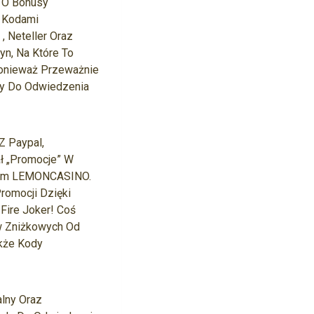
i O Bonusy
Z Kodami
 Neteller Oraz
yn, Na Które To
Ponieważ Przeważnie
my Do Odwiedzenia
Z Paypal,
ł „Promocje” W
odem LEMONCASINO.
romocji Dzięki
Fire Joker! Coś
ów Zniżkowych Od
akże Kody
lny Oraz