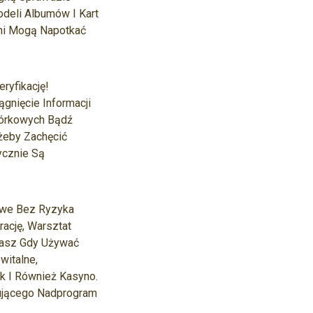
deli Albumów I Kart
ni Mogą Napotkać
ryfikację!
gnięcie Informacji
mórkowych Bądź
żeby Zachęcić
ycznie Są
Owe Bez Ryzyka
ację, Warsztat
tasz Gdy Używać
witalne,
k I Również Kasyno.
ującego Nadprogram