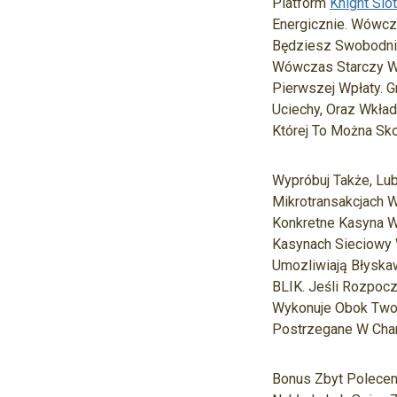
Platform
Knight Slo
Energicznie. Wówcz
Będziesz Swobodnie
Wówczas Starczy Wp
Pierwszej Wpłaty. 
Uciechy, Oraz Wkład
Której To Można Sk
Wypróbuj Także, Lub
Mikrotransakcjach 
Konkretne Kasyna W
Kasynach Sieciowy 
Umozliwiają Błyska
BLIK. Jeśli Rozpoc
Wykonuje Obok Twoj
Postrzegane W Char
Bonus Zbyt Polecen