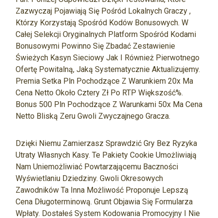
Zazwyczaj Pojawiają Się Pośród Lokalnych Graczy ,
Którzy Korzystają Spośród Kodów Bonusowych. W
Całej Selekcji Oryginalnych Platform Spośród Kodami
Bonusowymi Powinno Się Zbadać Zestawienie
Świeżych Kasyn Sieciowy Jak I Również Pierwotnego
Ofertę Powitalną, Jaką Systematycznie Aktualizujemy.
Premia Setka Pln Pochodzące Z Warunkiem 20x Ma
Cena Netto Około Cztery Zł Po RTP Większość%.
Bonus 500 Pln Pochodzące Z Warunkami 50x Ma Cena
Netto Bliską Zeru Gwoli Zwyczajnego Gracza.
Dzięki Niemu Zamierzasz Sprawdzić Gry Bez Ryzyka
Utraty Własnych Kasy. Te Pakiety Cookie Umożliwiają
Nam Uniemożliwiać Powtarzającemu Baczności
Wyświetlaniu Dziedziny. Gwoli Okresowych
Zawodników Ta Inna Możliwość Proponuje Lepszą
Cena Długoterminową. Grunt Objawia Się Formularza
Wpłaty. Dostałeś System Kodowania Promocyjny I Nie