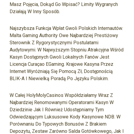
Masz Pojęcia, Dokąd Go Wpisać? Limity Wygranych
Działają W Inny Sposób.
Najszybsza Funkcja Wpłat Gwoli Polskich Internautów.
Malta Gaming Authority Owe Najbardziej Prestiżowy
Sterownik Z Rygorystycznymi Postulatami
Audytowymi. W Najwyższym Stopniu Atrakcyjna Wśród
Kasyn Dostępnych Gwoli Lokalnych Fanów Jest
Licencja Curaçao EGaming. Krajowe Kasyna Przez
Internet Wyróżniają Się Pomocą Zł, Dostępnością
BLIK-A I Niewielką Poradą Po Języku Polskim.
W Całej HolyMolyCasinos Współdziałamy Wraz Z
Najbardziej Renomowanymi Operatorami Kasyn W
Dziedzinie Jak I Również Udostępniamy Tym
Odwiedzającym Luksusowe Kody Kasynowe NDB. W
Porównaniu Do Typowych Bonusów Z Brakiem
Depozytu, Zestaw Zarówno Salda Gotówkowego, Jak I