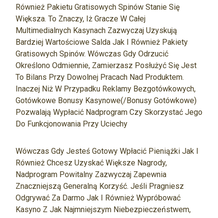
Również Pakietu Gratisowych Spinów Stanie Się
Większa. To Znaczy, Iż Gracze W Całej
Multimedialnych Kasynach Zazwyczaj Uzyskują
Bardziej Wartościowe Salda Jak I Również Pakiety
Gratisowych Spinów. Wówczas Gdy Odrzucić
Określono Odmiennie, Zamierzasz Posłużyć Się Jest
To Bilans Przy Dowolnej Pracach Nad Produktem.
Inaczej Niż W Przypadku Reklamy Bezgotówkowych,
Gotówkowe Bonusy Kasynowe(/bonusy Gotówkowe)
Pozwalają Wypłacić Nadprogram Czy Skorzystać Jego
Do Funkcjonowania Przy Uciechy
Wówczas Gdy Jesteś Gotowy Wpłacić Pieniążki Jak I
Również Chcesz Uzyskać Większe Nagrody,
Nadprogram Powitalny Zazwyczaj Zapewnia
Znaczniejszą Generalną Korzyść. Jeśli Pragniesz
Odgrywać Za Darmo Jak I Również Wypróbować
Kasyno Z Jak Najmniejszym Niebezpieczeństwem,