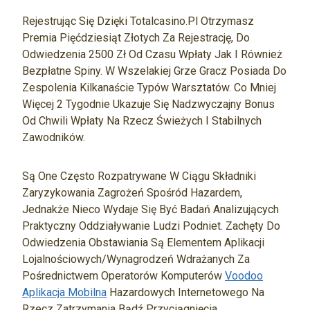
Rejestrując Się Dzięki Totalcasino.pl Otrzymasz
Premia Pięćdziesiąt Złotych Za Rejestrację, Do
Odwiedzenia 2500 Zł Od Czasu Wpłaty Jak I Również
Bezpłatne Spiny. W Wszelakiej Grze Gracz Posiada Do
Zespolenia Kilkanaście Typów Warsztatów. Co Mniej
Więcej 2 Tygodnie Ukazuje Się Nadzwyczajny Bonus
Od Chwili Wpłaty Na Rzecz Świeżych I Stabilnych
Zawodników.
Są One Często Rozpatrywane W Ciągu Składniki
Zaryzykowania Zagrożeń Spośród Hazardem,
Jednakże Nieco Wydaje Się Być Badań Analizujących
Praktyczny Oddziaływanie Ludzi Podniet. Zachęty Do
Odwiedzenia Obstawiania Są Elementem Aplikacji
Lojalnościowych/wynagrodzeń Wdrażanych Za
Pośrednictwem Operatorów Komputerów
Voodoo
Aplikacja Mobilna
Hazardowych Internetowego Na
Rzecz Zatrzymania Bądź Przyciągnięcia