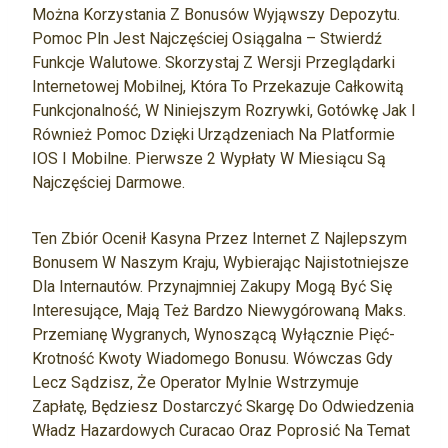
Można Korzystania Z Bonusów Wyjąwszy Depozytu.
Pomoc Pln Jest Najczęściej Osiągalna – Stwierdź
Funkcje Walutowe. Skorzystaj Z Wersji Przeglądarki
Internetowej Mobilnej, Która To Przekazuje Całkowitą
Funkcjonalność, W Niniejszym Rozrywki, Gotówkę Jak I
Również Pomoc Dzięki Urządzeniach Na Platformie
IOS I Mobilne. Pierwsze 2 Wypłaty W Miesiącu Są
Najczęściej Darmowe.
Ten Zbiór Ocenił Kasyna Przez Internet Z Najlepszym
Bonusem W Naszym Kraju, Wybierając Najistotniejsze
Dla Internautów. Przynajmniej Zakupy Mogą Być Się
Interesujące, Mają Też Bardzo Niewygórowaną Maks.
Przemianę Wygranych, Wynoszącą Wyłącznie Pięć-
Krotność Kwoty Wiadomego Bonusu. Wówczas Gdy
Lecz Sądzisz, Że Operator Mylnie Wstrzymuje
Zapłatę, Będziesz Dostarczyć Skargę Do Odwiedzenia
Władz Hazardowych Curacao Oraz Poprosić Na Temat