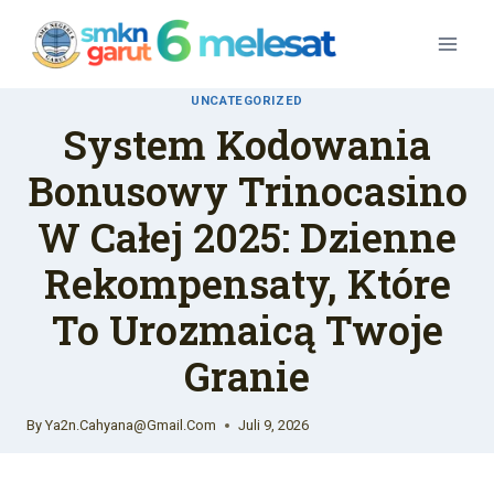
Skip
To
Content
UNCATEGORIZED
System Kodowania
Bonusowy Trinocasino
W Całej 2025: Dzienne
Rekompensaty, Które
To Urozmaicą Twoje
Granie
By
Ya2n.cahyana@gmail.com
Juli 9, 2026