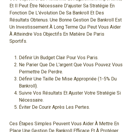
Et Il Peut Être Nécessaire D'ajuster Sa Stratégie En
Fonction De L'évolution De Sa Bankroll Et Des
Résultats Obtenus. Une Bonne Gestion De Bankroll Est
Un Investissement À Long Terme Qui Peut Vous Aider
À Atteindre Vos Objectifs En Matière De Paris
Sportifs.
Définir Un Budget Clair Pour Vos Paris.
Ne Parier Que De L'argent Que Vous Pouvez Vous
Permettre De Perdre.
Définir Une Taille De Mise Appropriée (1-5% Du
Bankroll).
Suivre Vos Résultats Et Ajuster Votre Stratégie Si
Nécessaire.
Éviter De Courir Après Les Pertes.
Ces Étapes Simples Peuvent Vous Aider À Mettre En
Place Une Gestion De Bankroll Efficace Et À Protéger