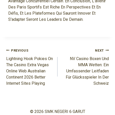
Avantage Concurrentiel Certain. En Conclusion, L'avenir
Des Paris Sportifs Est Riche En Perspectives Et En
Défis, Et Les Plateformes Qui Sauront Innover Et
S'adapter Seront Les Leaders De Demain.
Navigasi
PREVIOUS
NEXT
Pos
Lightning Hook Pokies On
NV Casino Boxen Und
The Casino Extra Vegas
MMA Wetten: Ein
Online Web Australian
Umfassender Leitfaden
Continent 2026 Better
Für Glücksspieler In Der
Internet Sites Playing
Schweiz
© 2026 SMK NEGERI 6 GARUT