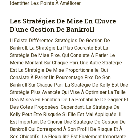
Identifier Les Points À Améliorer.
Les Stratégies De Mise En Œuvre
D'une Gestion De Bankroll
Il Existe Différentes Stratégies De Gestion De
Bankroll. La Stratégie La Plus Courante Est La
Stratégie De Mise Fixe, Qui Consiste À Parier Le
Même Montant Sur Chaque Pari. Une Autre Stratégie
Est La Stratégie De Mise Proportionnelle, Qui
Consiste À Parier Un Pourcentage Fixe De Son
Bankroll Sur Chaque Pari. La Stratégie De Kelly Est Une
Stratégie Plus Avancée Qui Vise À Optimiser La Taille
Des Mises En Fonction De La Probabilité De Gagner Et
Des Cotes Proposées. Cependant, La Stratégie De
Kelly Peut Être Risquée Si Elle Est Mal Appliquée. Il
Est Important De Choisir Une Stratégie De Gestion De
Bankroll Qui Correspond À Son Profil De Risque Et À
Ses Objectifs. La Flexibilité Est Également Importante,