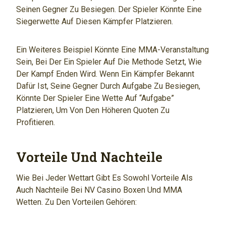
Seinen Gegner Zu Besiegen. Der Spieler Könnte Eine
Siegerwette Auf Diesen Kämpfer Platzieren.
Ein Weiteres Beispiel Könnte Eine MMA-Veranstaltung
Sein, Bei Der Ein Spieler Auf Die Methode Setzt, Wie
Der Kampf Enden Wird. Wenn Ein Kämpfer Bekannt
Dafür Ist, Seine Gegner Durch Aufgabe Zu Besiegen,
Könnte Der Spieler Eine Wette Auf “Aufgabe”
Platzieren, Um Von Den Höheren Quoten Zu
Profitieren.
Vorteile Und Nachteile
Wie Bei Jeder Wettart Gibt Es Sowohl Vorteile Als
Auch Nachteile Bei NV Casino Boxen Und MMA
Wetten. Zu Den Vorteilen Gehören: