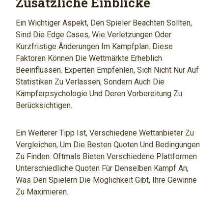
Zusätzliche Einblicke
Ein Wichtiger Aspekt, Den Spieler Beachten Sollten,
Sind Die Edge Cases, Wie Verletzungen Oder
Kurzfristige Änderungen Im Kampfplan. Diese
Faktoren Können Die Wettmärkte Erheblich
Beeinflussen. Experten Empfehlen, Sich Nicht Nur Auf
Statistiken Zu Verlassen, Sondern Auch Die
Kämpferpsychologie Und Deren Vorbereitung Zu
Berücksichtigen.
Ein Weiterer Tipp Ist, Verschiedene Wettanbieter Zu
Vergleichen, Um Die Besten Quoten Und Bedingungen
Zu Finden. Oftmals Bieten Verschiedene Plattformen
Unterschiedliche Quoten Für Denselben Kampf An,
Was Den Spielern Die Möglichkeit Gibt, Ihre Gewinne
Zu Maximieren.