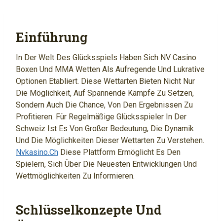
Einführung
In Der Welt Des Glücksspiels Haben Sich NV Casino
Boxen Und MMA Wetten Als Aufregende Und Lukrative
Optionen Etabliert. Diese Wettarten Bieten Nicht Nur
Die Möglichkeit, Auf Spannende Kämpfe Zu Setzen,
Sondern Auch Die Chance, Von Den Ergebnissen Zu
Profitieren. Für Regelmäßige Glücksspieler In Der
Schweiz Ist Es Von Großer Bedeutung, Die Dynamik
Und Die Möglichkeiten Dieser Wettarten Zu Verstehen.
Nvkasino.ch
Diese Plattform Ermöglicht Es Den
Spielern, Sich Über Die Neuesten Entwicklungen Und
Wettmöglichkeiten Zu Informieren.
Schlüsselkonzepte Und