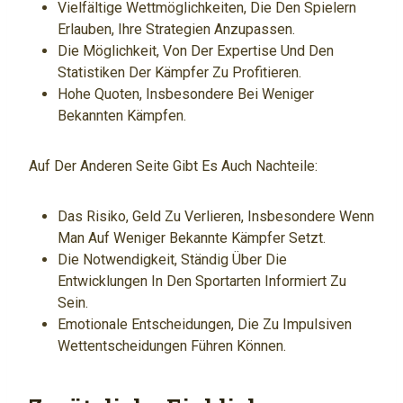
Vielfältige Wettmöglichkeiten, Die Den Spielern
Erlauben, Ihre Strategien Anzupassen.
Die Möglichkeit, Von Der Expertise Und Den
Statistiken Der Kämpfer Zu Profitieren.
Hohe Quoten, Insbesondere Bei Weniger
Bekannten Kämpfen.
Auf Der Anderen Seite Gibt Es Auch Nachteile:
Das Risiko, Geld Zu Verlieren, Insbesondere Wenn
Man Auf Weniger Bekannte Kämpfer Setzt.
Die Notwendigkeit, Ständig Über Die
Entwicklungen In Den Sportarten Informiert Zu
Sein.
Emotionale Entscheidungen, Die Zu Impulsiven
Wettentscheidungen Führen Können.