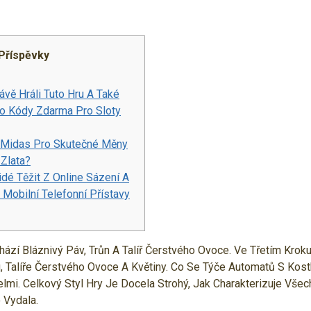
Příspěvky
rávě Hráli Tuto Hru A Také
mo Kódy Zdarma Pro Sloty
 Midas Pro Skutečné Měny
 Zlata?
dé Těžit Z Online Sázení A
 Mobilní Telefonní Přístavy
hází Bláznivý Páv, Trůn A Talíř Čerstvého Ovoce. Ve Třetím Krok
, Talíře Čerstvého Ovoce A Květiny. Co Se Týče Automatů S Kos
elmi.
Celkový Styl Hry Je Docela Strohý, Jak Charakterizuje Všec
 Vydala.