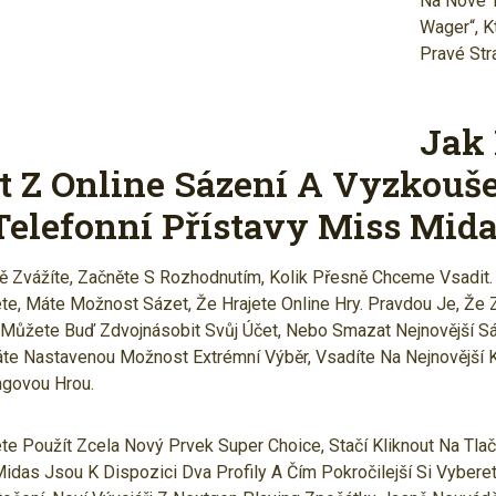
Na Nové T
Wager“, K
Pravé Str
Jak
it Z Online Sázení A Vyzkouše
Telefonní Přístavy Miss Mid
ě Zvážíte, Začněte S Rozhodnutím, Kolik Přesně Chceme Vsadit
ete, Máte Možnost Sázet, Že Hrajete Online Hry. Pravdou Je, Že 
Můžete Buď Zdvojnásobit Svůj Účet, Nebo Smazat Nejnovější Sá
áte Nastavenou Možnost Extrémní Výběr, Vsadíte Na Nejnovější 
ngovou Hrou.
 Použít Zcela Nový Prvek Super Choice, Stačí Kliknout Na Tlačí
Midas Jsou K Dispozici Dva Profily A Čím Pokročilejší Si Vybere