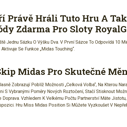
ří Právě Hráli Tuto Hru A Tak
ódy Zdarma Pro Sloty Royal
tě Jednu Sázku O Výšku Dva. V První Sázce To Odpovídá 10 Min
 Aktivuje Se Funkce „Midas Touching“.
kip Midas Pro Skutečné Mě
asně Zobrazují Poblíž Možnosti „Celková Volba“, Na Kterou Nara
ni S Vybranými Poměry Nových Roztočení, Stačí Stisknout Možn
je Doprava. Vzhledem K Velkému Počtu Partnerství Máte Jistotu
spozici. Hru Miss Midas Position Si Můžete Vyzkoušet V Nepř