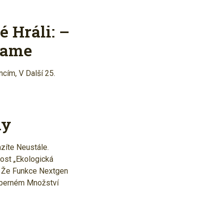
é Hráli: –
Game
cím, V Další 25.
ny
zíte Neustále.
ost „Ekologická
, Že Funkce Nextgen
eberném Množství