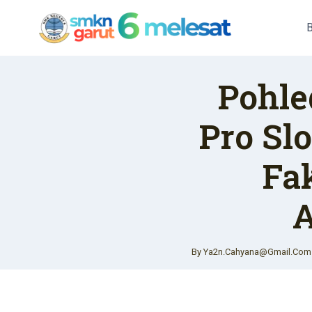
Skip
To
Content
Pohle
Pro Sl
Fa
A
By
Ya2n.cahyana@gmail.com