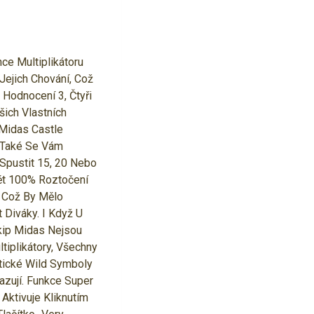
ce Multiplikátoru
 Jejich Chování, Což
 Hodnocení 3, Čtyři
šich Vlastních
Midas Castle
 Také Se Vám
Spustit 15, 20 Nebo
ět 100% Roztočení
 Což By Mělo
Diváky. I Když U
kip Midas Nejsou
tiplikátory, Všechny
tické Wild Symboly
azují. Funkce Super
Aktivuje Kliknutím