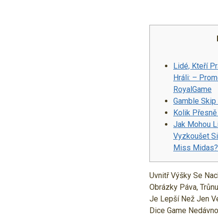
Lidé, Kteří P
Hráli: – Pro
RoyalGame
Gamble Skip
Kolik Přesně
Jak Mohou Li
Vyzkoušet Si
Miss Midas?
Uvnitř Výšky Se Nac
Obrázky Páva, Trůnu
Je Lepší Než Jen V
Dice Game Nedávno