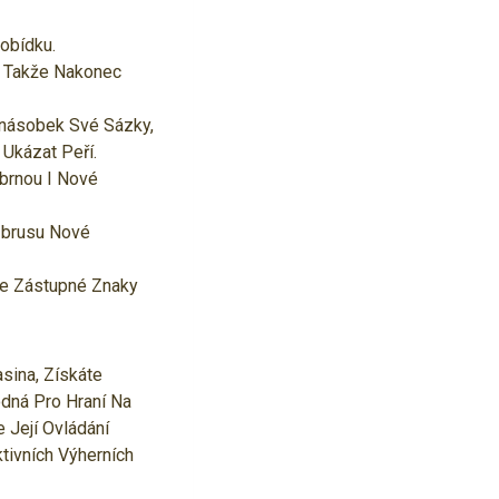
obídku.
, Takže Nakonec
0násobek Své Sázky,
 Ukázat Peří.
íbrnou I Nové
Zbrusu Nové
že Zástupné Znaky
sina, Získáte
dná Pro Hraní Na
 Její Ovládání
tivních Výherních