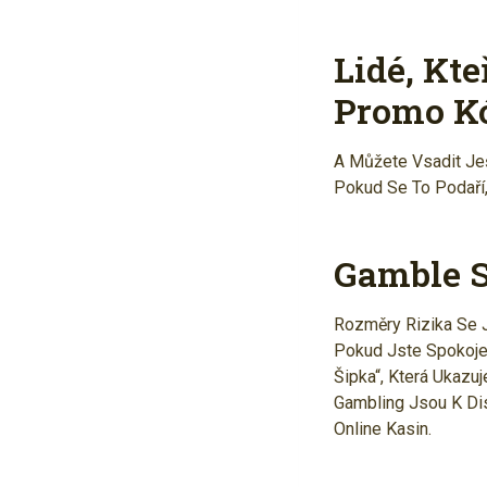
Lidé, Kte
Promo K
A Můžete Vsadit Ješ
Pokud Se To Podaří,
Gamble S
Rozměry Rizika Se J
Pokud Jste Spokoje
Šipka“, Která Ukazu
Gambling Jsou K Di
Online Kasin.