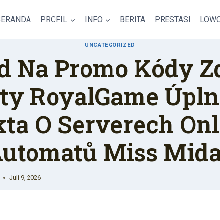
BERANDA
PROFIL
INFO
BERITA
PRESTASI
LOWO
UNCATEGORIZED
d Na Promo Kódy 
oty RoyalGame Úpln
kta O Serverech Onl
utomatů Miss Mid
Juli 9, 2026