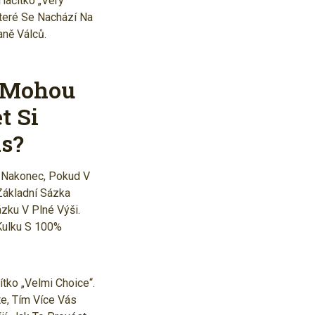
lačítko „Very
teré Se Nachází Na
aně Válců.
 Mohou
t Si
as?
. Nakonec, Pokud V
Základní Sázka
zku V Plné Výši.
Kulku S 100%
tko „Velmi Choice“.
te, Tím Více Vás