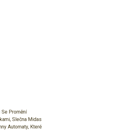
u Se Promění
tkami, Slečna Midas
hny Automaty, Které