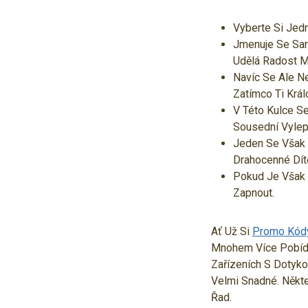
Vyberte Si Jedn
Jmenuje Se Sam
Udělá Radost 
Navíc Se Ale N
Zatímco Ti Král
V Této Kulce Se
Sousední Vylep
Jeden Se Však 
Drahocenné Dít
Pokud Je Však 
Zapnout.
Ať Už Si
Promo Kódy
Mnohem Více Pobíde
Zařízeních S Dotyko
Velmi Snadné. Někt
Řad.