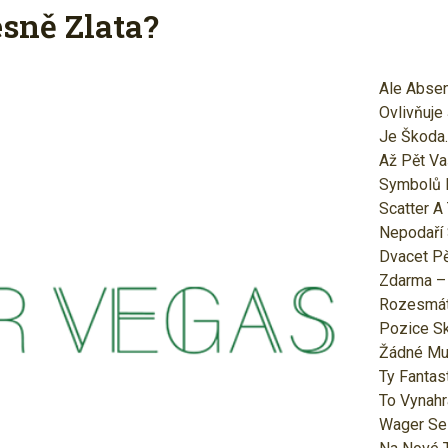
esně Zlata?
Ale Absen
Ovlivňuje
Je Škoda.
Až Pět Va
Symbolů 
Scatter A
Nepodaří 
Dvacet P
Zdarma –
Rozesmát 
Pozice S
Žádné Mul
Ty Fantas
To Vynahr
Wager Se 