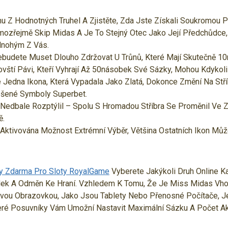
u Z Hodnotných Truhel A Zjistěte, Zda Jste Získali Soukromou P
ozřejmě Skip Midas A Je To Stejný Otec Jako Její Předchůdce
Mnohým Z Vás.
ebudete Muset Dlouho Zdržovat U Trůnů, Které Mají Skutečně 1
ovští Pávi, Kteří Vyhrají Až 50násobek Své Sázky, Mohou Kdykoli
 Jedna Ikona, Která Vypadala Jako Zlatá, Dokonce Změní Na Stř
šené Symboly Superbet.
Nedbale Rozptýlil – Spolu S Hromadou Stříbra Se Proměnil Ve 
ě.
Aktivována Možnost Extrémní Výběr, Většina Ostatních Ikon Mů
 Zdarma Pro Sloty RoyalGame
Vyberete Jakýkoli Druh Online Ka
k A Odměn Ke Hraní. Vzhledem K Tomu, Že Je Miss Midas Vho
vou Obrazovkou, Jako Jsou Tablety Nebo Přenosné Počítače, Je
eré Posuvníky Vám Umožní Nastavit Maximální Sázku A Počet Ak