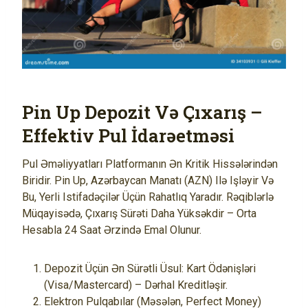
Pin Up Depozit Və Çıxarış –
Effektiv Pul İdarəetməsi
Pul Əməliyyatları Platformanın Ən Kritik Hissələrindən
Biridir. Pin Up, Azərbaycan Manatı (AZN) Ilə Işləyir Və
Bu, Yerli Istifadəçilər Üçün Rahatlıq Yaradır. Rəqiblərlə
Müqayisədə, Çıxarış Sürəti Daha Yüksəkdir – Orta
Hesabla 24 Saat Ərzində Emal Olunur.
Depozit Üçün Ən Sürətli Üsul: Kart Ödənişləri
(Visa/Mastercard) – Dərhal Kreditləşir.
Elektron Pulqabılar (məsələn, Perfect Money)