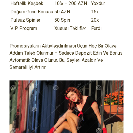
Həftəlik Keşbek
10% – 200 AZN
Yoxdur
Doğum Günü Bonusu
50 AZN
15x
Pulsuz Spinlər
50 Spin
20x
VIP Proqram
Xüsusi Təkliflər
Fərdi
Promosiyaların Aktivləşdirilməsi Üçün Heç Bir Əlavə
Addım Tələb Olunmur – Sadəcə Depozit Edin Və Bonus
Avtomatik Əlavə Olunur. Bu, Səyləri Azaldır Və
Səmərəliliyi Artırır.