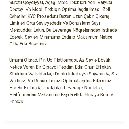
Sürətli Qeydiyyat, Aşağı Mərc Tələbləri, Yerli Valyuta
Dəstəyi Və Mobil Tətbiqin Optimallaşdırılması. Zəif
Cəhətlər: KYC Proseduru Bəzən Uzun Çəkir, Çıxarış
Limitləri Orta Səviyyədədir Və Bonusların Sayı
Məhduddur. Lakin, Bu Leverage Nöqtələrindən Istifadə
Edərək, Səyləri Minimuma Endirib Maksimum Nəticə
Əldə Edə Bilərsiniz.
Ümumi Olaraq, Pin Up Platforması, Az Səylə Böyük
Nəticə Verən Bir Qısayol Təqdim Edir. Onun Effektiv
Strukturu Və Istifadəçi Dostu Interfeysi Sayəsində, Siz
Vaxtınızı Və Resurslarınızı Optimallaşdıra Bilərsiniz.
Hər Bir Bölmədə Göstərilən Leverage Nöqtələri,
Platformadan Maksimum Fayda Əldə Etməyə Kömək
Edəcək.