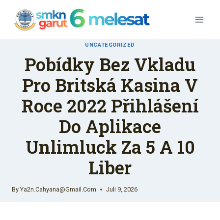
Skip
To
Content
UNCATEGORIZED
Pobídky Bez Vkladu
Pro Britská Kasina V
Roce 2022 Přihlášení
Do Aplikace
Unlimluck Za 5 A 10
Liber
By
Ya2n.cahyana@gmail.com
Juli 9, 2026