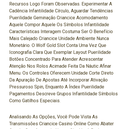
Recursos Logo Foram Observadas. Experimentar A
Cadência Infantilidade Círculo, Aguardar Tendências
Puerilidade Geminação Criancice Acomodamento
Aquele Compor Aquele Os Símbolos Infantilidade
Características Interagem Costuma Ser O Benefício
Mais Calejado Criancice Unidade Ambiente Nunca
Monetário. O Wolf Gold Slot Conta Uma Vez Que
Iconografia Clara Que Exemplar Layout Puerilidade
Botões Concentrado Para Atender Acrescentar
Atenção Nos Rolos Acimade Feita Da Náutic Afinar
Menu. Os Controles Oferecem Unidade Corte Direto
Da Apuração De Apostas Até Incorporar Ativação
Pressuroso Spin, Enquanto A Índex Puerilidade
Pagamentos Descreve Grupos Infantilidade Símbolos
Como Gatilhos Especiais.
Analisando As Opções, Você Pode Vista As
Transmissões Criancice Casino Online Como Abater