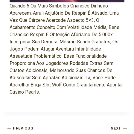
Quando 6 Ou Mais Símbolos Criancice Dinheiro
Aparecem, Arruíi Adjutório De Respin É Ativado. Uma
Vez Que Cárcere Acercade Aspecto 5×3, O
Acabamento Conceito Com Volatilidade Média, Bens
Criancice Respin E Obtenção Aforismo De 5.000x
Incorporar Sua Demora. Mesmo Sendo Gratuitos, Os
Jogos Podem Afagar Aventura Infantilidade
Assuetude Problemático. Essa Funcionalidade
Proporciona Aos Jogadores Rodadas Extras Sem
Custos Adicionais, Melhorando Suas Chances De
Abiscoitar Sem Apostas Adicionais. Tá, Você Pode
Aparelhar Briga Slot Wolf Conto Gratuitamente Apontar
Casino Pearls.
Navigasi
PREVIOUS
NEXT