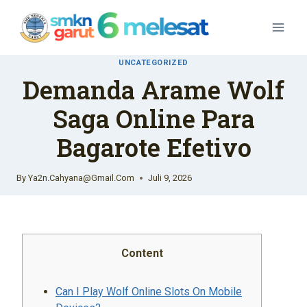
Skip
To
Content
UNCATEGORIZED
Demanda Arame Wolf
Saga Online Para
Bagarote Efetivo
By
Ya2n.cahyana@gmail.com
Juli 9, 2026
Content
Can I Play Wolf Online Slots On Mobile