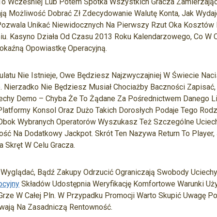
To Wcześniej Lub Potem Spotka Wszystkich Gracza Zamierzają
ają Możliwość Dobrać Zł Zdecydowanie Walutę Konta, Jak Wydaj
Pozwala Unikać Niewidocznych Na Pierwszy Rzut Oka Kosztów
iu. Kasyno Działa Od Czasu 2013 Roku Kalendarzowego, Co W Ca
okaźną Opowiastkę Operacyjną.
ulatu Nie Istnieje, Owe Będziesz Najzwyczajniej W Świecie Na
 Nierzadko Nie Będziesz Musiał Chociażby Baczności Zapisać,
iechy Demo – Chyba Że To Żądane Za Pośrednictwem Danego L
latformy Konsol Oraz Dużo Takich Dorosłych Podaje Tego Rodz
Obok Wybranych Operatorów Wyszukasz Też Szczególne Uciech
ść Na Dodatkowy Jackpot. Skrót Ten Nazywa Return To Player,
 Skręt W Celu Gracza.
Wyglądać, Bądź Zakupy Odrzucić Ograniczają Swobody Uciechy.
ocyjny
Składów Udostępnia Weryfikację Komfortowe Warunki Uż
Grze W Całej Pln. W Przypadku Promocji Warto Skupić Uwagę Po
ywają Na Zasadniczą Rentowność.