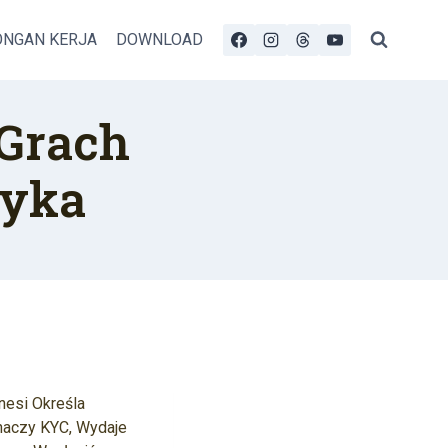
NGAN KERJA
DOWNLOAD
 Grach
zyka
esi Określa
naczy KYC, Wydaje