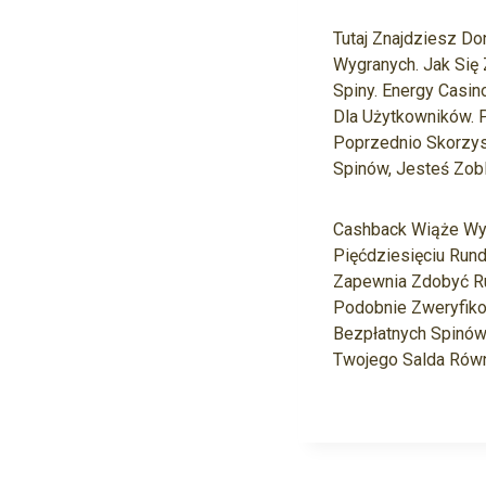
Tutaj Znajdziesz Do
Wygranych. Jak Się
Spiny. Energy Casi
Dla Użytkowników. 
Poprzednio Skorzys
Spinów, Jesteś Zob
Cashback Wiąże Wył
Pięćdziesięciu Run
Zapewnia Zdobyć Ru
Podobnie Zweryfik
Bezpłatnych Spinów
Twojego Salda Równ