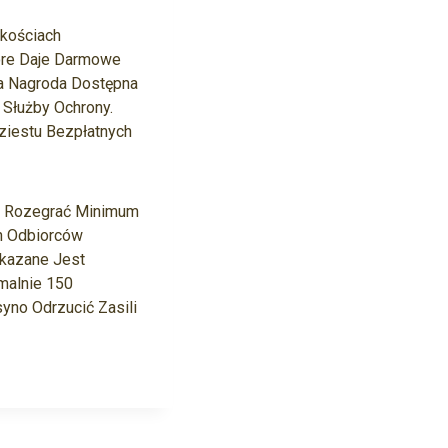
okościach
tóre Daje Darmowe
wa Nagroda Dostępna
Służby Ochrony.
ziestu Bezpłatnych
zy Rozegrać Minimum
ch Odbiorców
skazane Jest
malnie 150
yno Odrzucić Zasili