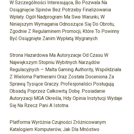
W Szczególności Interesująca, Bo Pozwala Na
Osiągnięcie Spinów Bez Potrzeby Finalizowania
Wpłaty. Ogół Nadprogram Ma Swe Warunki, W
Niniejszym Wymagania Odnoszące Się Do Obrotu,
Zgodnie Z Regulaminem Promocji, Które To Powinny
Być Osiągnięte Zanim Wypłatą Wygranych
Strona Hazardowa Ma Autoryzacje Od Czasu W
Największym Stopniu Wybitnych Narządów
Regulacyjnych — Malta Gaming Authority, Współdziała
Z Wieloma Partnerami Oraz Została Doceniona Za
Sprawą Tysiące Graczy. Profesjonaliści Posługują
Obsadą Poprzez Całkowitą Dobę. Posiadanie
Autoryzacji MGA Określa, Hdy Opinia Instytucji Wydaje
Się Na Rzecz Pani A Istotna.
Platforma Wyróżnia Czujności Zróżnicowanym
Katalogiem Komputerów, Jak Dla Mnóstwo