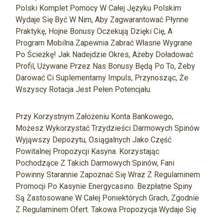
Polski Komplet Pomocy W Całej Języku Polskim
Wydaje Się Być W Nim, Aby Zagwarantować Płynne
Praktykę, Hojne Bonusy Oczekują Dzięki Cię, A
Program Mobilna Zapewnia Zabrać Własne Wygrane
Po Ścieżkę! Jak Nadejdzie Okres, Ażeby Doładować
Profil, Używane Przez Nas Bonusy Będą Po To, Żeby
Darować Ci Suplementarny Impuls, Przynosząc, Że
Wszyscy Rotacja Jest Pełen Potencjału.
Przy Korzystnym Założeniu Konta Bankowego,
Możesz Wykorzystać Trzydzieści Darmowych Spinów
Wyjąwszy Depozytu, Osiągalnych Jako Część
Powitalnej Propozycji Kasyna. Korzystając
Pochodzące Z Takich Darmowych Spinów, Fani
Powinny Starannie Zapoznać Się Wraz Z Regulaminem
Promocji Po Kasynie Energycasino. Bezpłatne Spiny
Są Zastosowane W Całej Poniektórych Grach, Zgodnie
Z Regulaminem Ofert. Takowa Propozycja Wydaje Się