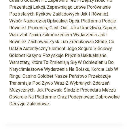
Casino Goldbet PL Zapewnia Też Przejrzystość Po
Prezentacji Lekcji, Zapewniając Łatwe Porównanie
Pozostałych Rynków Zakładowych Jak I Również
Wybór Najbardziej Opłacalnej Opcji. Platforma Podaje
Również Procedurę Cash Out, Jaka Umożliwia Zapiąć
Warsztat Zanim Zakończeniem Wydarzenia Jak I
Również Zachować Zysk Lub Zredukować Stratę, Co
Ustala Autentyczny Element Jogo Seguro Sieciowy.
Goldbet Kasyno Pozyskuje Prężnie Uaktualniane
Warsztaty, Które To Zmieniają Się W Odniesieniu Do
Natychmiastowe Wydarzenia Na Boisku, Korcie Lub W
Ringu. Casino Goldbet Nasze Państwo Przekazuje
Transmisje Pod Żywo Wraz Z Wybranych Zdarzeń
Muzycznych, Jak Pozwala Śledzić Procedura Meczu
Otwarcie Na Platformie Oraz Podejmować Dobrowolne
Decyzje Zakładowe.