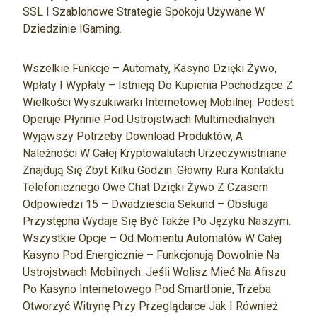
SSL I Szablonowe Strategie Spokoju Używane W
Dziedzinie IGaming.
Wszelkie Funkcje – Automaty, Kasyno Dzięki Żywo,
Wpłaty I Wypłaty – Istnieją Do Kupienia Pochodzące Z
Wielkości Wyszukiwarki Internetowej Mobilnej. Podest
Operuje Płynnie Pod Ustrojstwach Multimedialnych
Wyjąwszy Potrzeby Download Produktów, A
Należności W Całej Kryptowalutach Urzeczywistniane
Znajdują Się Zbyt Kilku Godzin. Główny Rura Kontaktu
Telefonicznego Owe Chat Dzięki Żywo Z Czasem
Odpowiedzi 15 – Dwadzieścia Sekund – Obsługa
Przystępna Wydaje Się Być Także Po Języku Naszym.
Wszystkie Opcje – Od Momentu Automatów W Całej
Kasyno Pod Energicznie – Funkcjonują Dowolnie Na
Ustrojstwach Mobilnych. Jeśli Wolisz Mieć Na Afiszu
Po Kasyno Internetowego Pod Smartfonie, Trzeba
Otworzyć Witrynę Przy Przeglądarce Jak I Również