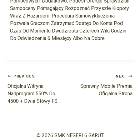
Pomocowych. Dodatkowo, Podest Oferuje Sprawdzian
Samooceny Pomagający Rozpoznać Przyszłe Kłopoty
Wraz Z Hazardem. Procedura Samowykluczenia
Pozwala Graczom Zatrzymać Dostęp Do Konta Pod
Czas Od Momentu Dwudziestu Czterech Wilu Godzin
Do Odwiedzenia 6 Miesięcy Albo Na Dobre.
Navigasi
PREVIOUS
NEXT
Pos
Oficjalna Witryna
Sprawny Mobile Premia
Nadprogram 550% Do
Oficjalna Strona
4500 + Dwie Stówy FS
© 2026 SMK NEGERI 6 GARUT