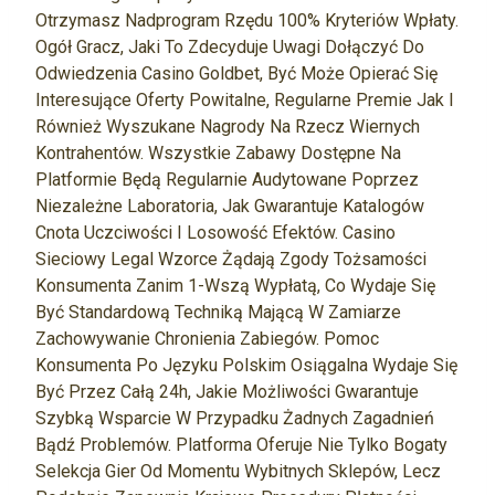
Otrzymasz Nadprogram Rzędu 100% Kryteriów Wpłaty.
Ogół Gracz, Jaki To Zdecyduje Uwagi Dołączyć Do
Odwiedzenia Casino Goldbet, Być Może Opierać Się
Interesujące Oferty Powitalne, Regularne Premie Jak I
Również Wyszukane Nagrody Na Rzecz Wiernych
Kontrahentów. Wszystkie Zabawy Dostępne Na
Platformie Będą Regularnie Audytowane Poprzez
Niezależne Laboratoria, Jak Gwarantuje Katalogów
Cnota Uczciwości I Losowość Efektów. Casino
Sieciowy Legal Wzorce Żądają Zgody Tożsamości
Konsumenta Zanim 1-Wszą Wypłatą, Co Wydaje Się
Być Standardową Techniką Mającą W Zamiarze
Zachowywanie Chronienia Zabiegów. Pomoc
Konsumenta Po Języku Polskim Osiągalna Wydaje Się
Być Przez Całą 24h, Jakie Możliwości Gwarantuje
Szybką Wsparcie W Przypadku Żadnych Zagadnień
Bądź Problemów. Platforma Oferuje Nie Tylko Bogaty
Selekcja Gier Od Momentu Wybitnych Sklepów, Lecz