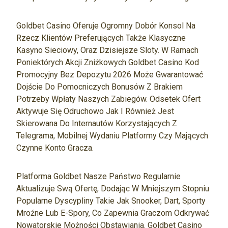
Goldbet Casino Oferuje Ogromny Dobór Konsol Na
Rzecz Klientów Preferujących Także Klasyczne
Kasyno Sieciowy, Oraz Dzisiejsze Sloty. W Ramach
Poniektórych Akcji Zniżkowych Goldbet Casino Kod
Promocyjny Bez Depozytu 2026 Może Gwarantować
Dojście Do Pomocniczych Bonusów Z Brakiem
Potrzeby Wpłaty Naszych Zabiegów. Odsetek Ofert
Aktywuje Się Odruchowo Jak I Również Jest
Skierowana Do Internautów Korzystających Z
Telegrama, Mobilnej Wydaniu Platformy Czy Mających
Czynne Konto Gracza.
Platforma Goldbet Nasze Państwo Regularnie
Aktualizuje Swą Ofertę, Dodając W Mniejszym Stopniu
Popularne Dyscypliny Takie Jak Snooker, Dart, Sporty
Mroźne Lub E-Spory, Co Zapewnia Graczom Odkrywać
Nowatorskie Możności Obstawiania. Goldbet Casino