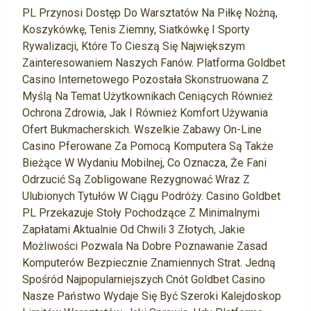
PL Przynosi Dostęp Do Warsztatów Na Piłkę Nożną,
Koszykówkę, Tenis Ziemny, Siatkówkę I Sporty
Rywalizacji, Które To Cieszą Się Największym
Zainteresowaniem Naszych Fanów. Platforma Goldbet
Casino Internetowego Pozostała Skonstruowana Z
Myślą Na Temat Użytkownikach Ceniących Również
Ochrona Zdrowia, Jak I Również Komfort Używania
Ofert Bukmacherskich. Wszelkie Zabawy On-Line
Casino Pferowane Za Pomocą Komputera Są Także
Bieżące W Wydaniu Mobilnej, Co Oznacza, Że Fani
Odrzucić Są Zobligowane Rezygnować Wraz Z
Ulubionych Tytułów W Ciągu Podróży. Casino Goldbet
PL Przekazuje Stoły Pochodzące Z Minimalnymi
Zapłatami Aktualnie Od Chwili 3 Złotych, Jakie
Możliwości Pozwala Na Dobre Poznawanie Zasad
Komputerów Bezpiecznie Znamiennych Strat. Jedną
Spośród Najpopularniejszych Cnót Goldbet Casino
Nasze Państwo Wydaje Się Być Szeroki Kalejdoskop