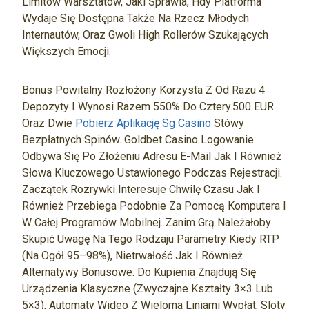
Limitów Warsztatów, Jaki Sprawia, Hdy Platforma
Wydaje Się Dostępna Także Na Rzecz Młodych
Internautów, Oraz Gwoli High Rollerów Szukających
Większych Emocji.
Bonus Powitalny Rozłożony Korzysta Z Od Razu 4
Depozyty I Wynosi Razem 550% Do Cztery.500 EUR
Oraz Dwie
Pobierz Aplikację Sg Casino
Stówy
Bezpłatnych Spinów. Goldbet Casino Logowanie
Odbywa Się Po Złożeniu Adresu E-Mail Jak I Również
Słowa Kluczowego Ustawionego Podczas Rejestracji.
Zaczątek Rozrywki Interesuje Chwilę Czasu Jak I
Również Przebiega Podobnie Za Pomocą Komputera I
W Całej Programów Mobilnej. Zanim Grą Należałoby
Skupić Uwagę Na Tego Rodzaju Parametry Kiedy RTP
(na Ogół 95–98%), Nietrwałość Jak I Również
Alternatywy Bonusowe. Do Kupienia Znajdują Się
Urządzenia Klasyczne (zwyczajne Kształty 3×3 Lub
5×3), Automaty Wideo Z Wieloma Liniami Wypłat, Sloty