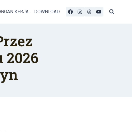
NGAN KERJA
DOWNLOAD
Przez
u 2026
syn