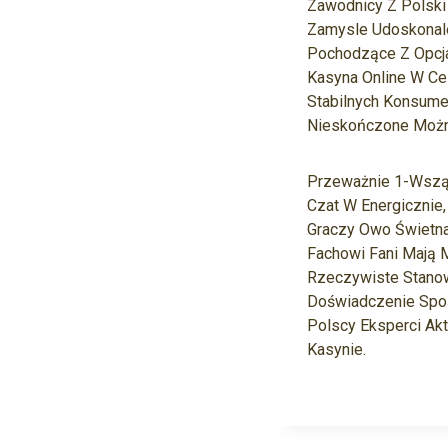
Zawodnicy Z Polski
Zamysle Udoskonale
Pochodzące Z Opcj
Kasyna Online W Ce
Stabilnych Konsume
Nieskończone Możn
Przeważnie 1-Wszą 
Czat W Energicznie
Graczy Owo Świetn
Fachowi Fani Mają 
Rzeczywiste Stanow
Doświadczenie Spoś
Polscy Eksperci A
Kasynie.