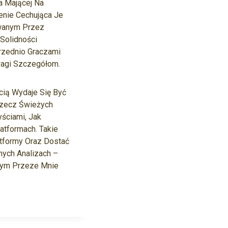
a Mającej Na
nie Cechująca Je
ywanym Przez
Solidności
rzednio Graczami
wagi Szczegółom.
ią Wydaje Się Być
Rzecz Świeżych
ściami, Jak
atformach. Takie
tformy Oraz Dostać
ych Analizach –
nym Przeze Mnie