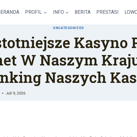
BERANDA
PROFIL
INFO
BERITA
PRESTASI
LOWO
UNCATEGORIZED
stotniejsze Kasyno 
net W Naszym Kraj
nking Naszych Ka
Juli 9, 2026