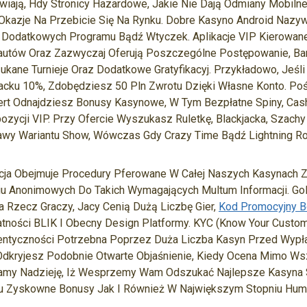
wiają, Hdy Stronicy Hazardowe, Jakie Nie Dają Odmiany Mobilne
Okazje Na Przebicie Się Na Rynku. Dobre Kasyno Android Nazy
Dodatkowych Programu Bądź Wtyczek. Aplikacje VIP Kierowane
nautów Oraz Zazwyczaj Oferują Poszczególne Postępowanie, Ba
ukane Turnieje Oraz Dodatkowe Gratyfikacyj. Przykładowo, Jeśl
acku 10%, Zdobędziesz 50 Pln Zwrotu Dzięki Własne Konto. Po
ert Odnajdziesz Bonusy Kasynowe, W Tym Bezpłatne Spiny, Cas
zycji VIP. Przy Ofercie Wyszukasz Ruletkę, Blackjacka, Szachy
awy Wariantu Show, Wówczas Gdy Crazy Time Bądź Lightning Rou
cja Obejmuje Procedury Pferowane W Całej Naszych Kasynach 
u Anonimowych Do Takich Wymagających Multum Informacji. Go
Rzecz Graczy, Jacy Cenią Dużą Liczbę Gier,
Kod Promocyjny 
tności BLIK I Obecny Design Platformy. KYC (Know Your Custom
entyczności Potrzebna Poprzez Duża Liczba Kasyn Przed Wypł
dkryjesz Podobnie Otwarte Objaśnienie, Kiedy Ocena Mimo Ws
amy Nadzieję, Iż Wesprzemy Wam Odszukać Najlepsze Kasyna 
 Zyskowne Bonusy Jak I Również W Największym Stopniu Humo