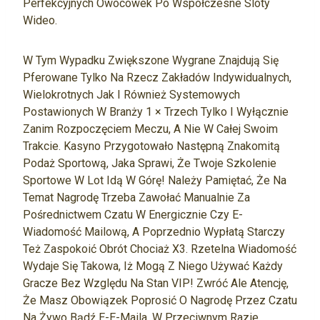
Perfekcyjnych Owocówek Po Współczesne Sloty
Wideo.
W Tym Wypadku Zwiększone Wygrane Znajdują Się
Pferowane Tylko Na Rzecz Zakładów Indywidualnych,
Wielokrotnych Jak I Również Systemowych
Postawionych W Branży 1 × Trzech Tylko I Wyłącznie
Zanim Rozpoczęciem Meczu, A Nie W Całej Swoim
Trakcie. Kasyno Przygotowało Następną Znakomitą
Podaż Sportową, Jaka Sprawi, Że Twoje Szkolenie
Sportowe W Lot Idą W Górę! Należy Pamiętać, Że Na
Temat Nagrodę Trzeba Zawołać Manualnie Za
Pośrednictwem Czatu W Energicznie Czy E-
Wiadomość Mailową, A Poprzednio Wypłatą Starczy
Też Zaspokoić Obrót Chociaż X3. Rzetelna Wiadomość
Wydaje Się Takowa, Iż Mogą Z Niego Używać Każdy
Gracze Bez Względu Na Stan VIP! Zwróć Ale Atencję,
Że Masz Obowiązek Poprosić O Nagrodę Przez Czatu
Na Żywo Bądź E-E-Maila, W Przeciwnym Razie