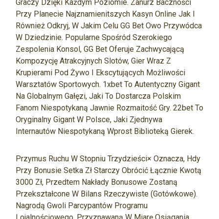
Graczy Dzięki Każdym Poziomie. Zanurz Baczności
Przy Planecie Najznamienitszych Kasyn Online Jak I
Również Odkryj, W Jakim Celu GG Bet Owo Przywódca
W Dziedzinie. Popularne Spośród Szerokiego
Zespolenia Konsol, GG Bet Oferuje Zachwycającą
Kompozycję Atrakcyjnych Slotów, Gier Wraz Z
Krupierami Pod Żywo I Ekscytujących Możliwości
Warsztatów Sportowych. 1xbet To Autentyczny Gigant
Na Globalnym Gałęzi, Jaki To Dostarcza Polskim
Fanom Niespotykaną Jawnie Rozmaitość Gry. 22bet To
Oryginalny Gigant W Polsce, Jaki Zjednywa
Internautów Niespotykaną Wprost Biblioteką Gierek.
Przymus Ruchu W Stopniu Trzydzieści× Oznacza, Hdy
Przy Bonusie Setka Zł Starczy Obrócić Łącznie Kwotą
3000 Zł, Przedtem Nakłady Bonusowe Zostaną
Przekształcone W Bilans Rzeczywiste (gotówkowe).
Nagrodą Gwoli Parcypantów Programu
Lojalnościowego, Przyznawaną W Miarę Osiągania