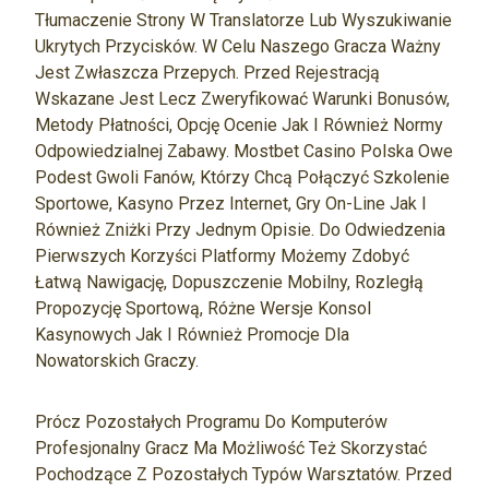
Tłumaczenie Strony W Translatorze Lub Wyszukiwanie
Ukrytych Przycisków. W Celu Naszego Gracza Ważny
Jest Zwłaszcza Przepych. Przed Rejestracją
Wskazane Jest Lecz Zweryfikować Warunki Bonusów,
Metody Płatności, Opcję Ocenie Jak I Również Normy
Odpowiedzialnej Zabawy. Mostbet Casino Polska Owe
Podest Gwoli Fanów, Którzy Chcą Połączyć Szkolenie
Sportowe, Kasyno Przez Internet, Gry On-Line Jak I
Również Zniżki Przy Jednym Opisie. Do Odwiedzenia
Pierwszych Korzyści Platformy Możemy Zdobyć
Łatwą Nawigację, Dopuszczenie Mobilny, Rozległą
Propozycję Sportową, Różne Wersje Konsol
Kasynowych Jak I Również Promocje Dla
Nowatorskich Graczy.
Prócz Pozostałych Programu Do Komputerów
Profesjonalny Gracz Ma Możliwość Też Skorzystać
Pochodzące Z Pozostałych Typów Warsztatów. Przed