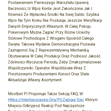
Postawieniem Pierwszego Warsztatu Upewnij
Baczności, Iż Wpis Konta Jest Zakończona Jak I
Również Że Wpłaciłeś Środki Na Swej Saldo. Szybka
Wpis Na Tym Kroku Nie Postuluje Jeszcze Weryfikacji
Danych Empirycznych Własnych. W Całej Pokoju
Pokerowym Można Zagrać Przy Różne Uciechy
Stołowe Pochodzące Z Wrogami Spośród Całego
Świata. Takowa Wydanie Demonstracyjna Pozwala
Zaznajomić Się Z Reprezentatywną Mechaniką
Obstawiania W Całej Produkcji Oraz Podnosić Jakość
Zdolności Wyczucia Periodu, Żeby Zmaksymalizować
Współczynniki. Operator Współdziała Wraz Z
Prestiżowymi Producentami Konsol Oraz Stale
Aktualizuje Własny Asortyment.
Mostbet Pl Proponuje Także Sekcję FAQ, W
Https://intertopscasino.org/pl/zaloguj-Sie/
Którym
Miejscu Odkryjesz Reakcji Pod Najczęstsze