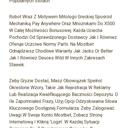
Popularnych Slotach.
Robot Wraz Z Motywem Mitologii Greckiej Spośród
Mechaniką Pay Anywhere Oraz Mnożnikami Do X500
W Całej Możliwości Bonusowej. Każda Uciecha
Pochodzi Od Sprawdzonego Dostawcy Jak I Również
Oferuje Uczciwe Normy Partii. Na Mostbet
Odnajdziesz Chodliwe Warianty Jak Jacks Or Better
Jak I Również Deuces Wild W Innych Zakresach
Stawek.
Żeby Gryzie Dostać, Masz Obowiązek Spełnić
Określone Wzory, Takie Jak Rejestracja W Reklamy
Lub Realizacja Kwalifikującego Baczności Depozytu. O
Ile Zapomniałeś Frazy, Użyj Opcji Odzyskiwania Słowa
Kluczowego Dostępnej Formularza. Żeby Zalogować
Uwagi W Swoje Konto Mostbet, Zobacz Stronę
Internetową I Kliknij ‘Login’. W Każdej Sytuacji