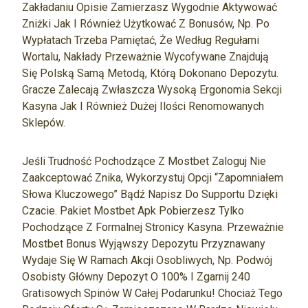
Zakładaniu Opisie Zamierzasz Wygodnie Aktywować
Zniżki Jak I Również Użytkować Z Bonusów, Np. Po
Wypłatach Trzeba Pamiętać, Że Według Regułami
Wortalu, Nakłady Przeważnie Wycofywane Znajdują
Się Polską Samą Metodą, Którą Dokonano Depozytu.
Gracze Zalecają Zwłaszcza Wysoką Ergonomia Sekcji
Kasyna Jak I Również Dużej Ilości Renomowanych
Sklepów.
Jeśli Trudność Pochodzące Z Mostbet Zaloguj Nie
Zaakceptować Znika, Wykorzystuj Opcji “Zapomniałem
Słowa Kluczowego” Bądź Napisz Do Supportu Dzięki
Czacie. Pakiet Mostbet Apk Pobierzesz Tylko
Pochodzące Z Formalnej Stronicy Kasyna. Przeważnie
Mostbet Bonus Wyjąwszy Depozytu Przyznawany
Wydaje Się W Ramach Akcji Osobliwych, Np. Podwój
Osobisty Główny Depozyt O 100% I Zgarnij 240
Gratisowych Spinów W Całej Podarunku! Chociaż Tego