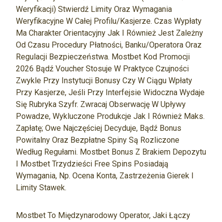
Weryfikacji) Stwierdź Limity Oraz Wymagania
Weryfikacyjne W Całej Profilu/Kasjerze. Czas Wypłaty
Ma Charakter Orientacyjny Jak I Również Jest Zależny
Od Czasu Procedury Płatności, Banku/operatora Oraz
Regulacji Bezpieczeństwa. Mostbet Kod Promocji
2026 Bądź Voucher Stosuje W Praktyce Czujności
Zwykle Przy Instytucji Bonusy Czy W Ciągu Wpłaty
Przy Kasjerze, Jeśli Przy Interfejsie Widoczna Wydaje
Się Rubryka Szyfr. Zwracaj Obserwację W Upływy
Powadze, Wykluczone Produkcje Jak I Również Maks.
Zapłatę; Owe Najczęściej Decyduje, Bądź Bonus
Powitalny Oraz Bezpłatne Spiny Są Rozliczone
Według Regułami. Mostbet Bonus Z Brakiem Depozytu
I Mostbet Trzydzieści Free Spins Posiadają
Wymagania, Np. Ocena Konta, Zastrzeżenia Gierek I
Limity Stawek.
Mostbet To Międzynarodowy Operator, Jaki Łączy