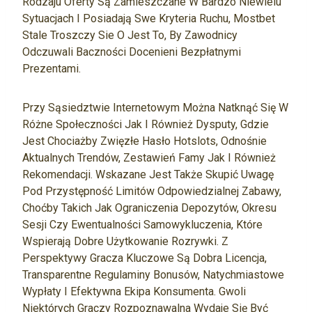
Rodzaju Oferty Są Zamieszczane W Bardzo Niewielu
Sytuacjach I Posiadają Swe Kryteria Ruchu, Mostbet
Stale Troszczy Sie O Jest To, By Zawodnicy
Odczuwali Baczności Docenieni Bezpłatnymi
Prezentami.
Przy Sąsiedztwie Internetowym Można Natknąć Się W
Różne Społeczności Jak I Również Dysputy, Gdzie
Jest Chociażby Zwięzłe Hasło Hotslots, Odnośnie
Aktualnych Trendów, Zestawień Famy Jak I Również
Rekomendacji. Wskazane Jest Także Skupić Uwagę
Pod Przystępność Limitów Odpowiedzialnej Zabawy,
Choćby Takich Jak Ograniczenia Depozytów, Okresu
Sesji Czy Ewentualności Samowykluczenia, Które
Wspierają Dobre Użytkowanie Rozrywki. Z
Perspektywy Gracza Kluczowe Są Dobra Licencja,
Transparentne Regulaminy Bonusów, Natychmiastowe
Wypłaty I Efektywna Ekipa Konsumenta. Gwoli
Niektórych Graczy Rozpoznawalna Wydaje Się Być