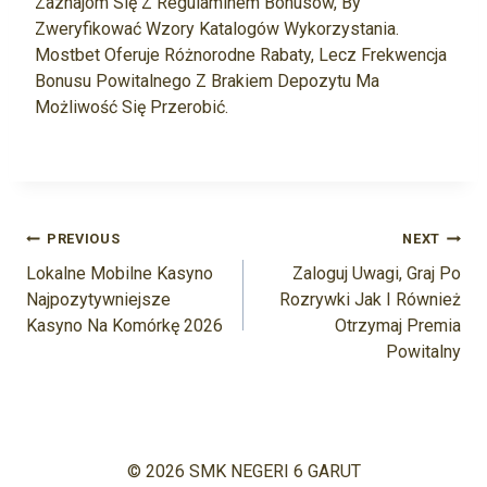
Zaznajom Się Z Regulaminem Bonusów, By
Zweryfikować Wzory Katalogów Wykorzystania.
Mostbet Oferuje Różnorodne Rabaty, Lecz Frekwencja
Bonusu Powitalnego Z Brakiem Depozytu Ma
Możliwość Się Przerobić.
Navigasi
PREVIOUS
NEXT
Pos
Lokalne Mobilne Kasyno
Zaloguj Uwagi, Graj Po
Najpozytywniejsze
Rozrywki Jak I Również
Kasyno Na Komórkę 2026
Otrzymaj Premia
Powitalny
© 2026 SMK NEGERI 6 GARUT