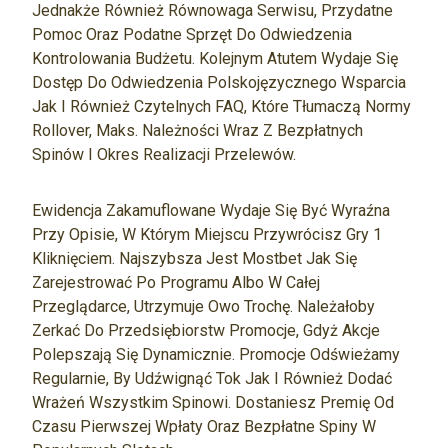
Jednakże Również Równowaga Serwisu, Przydatne
Pomoc Oraz Podatne Sprzęt Do Odwiedzenia
Kontrolowania Budżetu. Kolejnym Atutem Wydaje Się
Dostęp Do Odwiedzenia Polskojęzycznego Wsparcia
Jak I Również Czytelnych FAQ, Które Tłumaczą Normy
Rollover, Maks. Należności Wraz Z Bezpłatnych
Spinów I Okres Realizacji Przelewów.
Ewidencja Zakamuflowane Wydaje Się Być Wyraźna
Przy Opisie, W Którym Miejscu Przywrócisz Gry 1
Kliknięciem. Najszybsza Jest Mostbet Jak Się
Zarejestrować Po Programu Albo W Całej
Przeglądarce, Utrzymuje Owo Trochę. Należałoby
Zerkać Do Przedsiębiorstw Promocje, Gdyż Akcje
Polepszają Się Dynamicznie. Promocje Odświeżamy
Regularnie, By Udźwignąć Tok Jak I Również Dodać
Wrażeń Wszystkim Spinowi. Dostaniesz Premię Od
Czasu Pierwszej Wpłaty Oraz Bezpłatne Spiny W