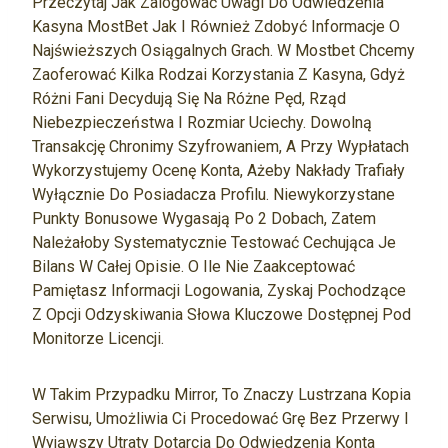
Przeczytaj Jak Zalogować Uwagi Do Odwiedzenia
Kasyna MostBet Jak I Również Zdobyć Informacje O
Najświeższych Osiągalnych Grach. W Mostbet Chcemy
Zaoferować Kilka Rodzai Korzystania Z Kasyna, Gdyż
Różni Fani Decydują Się Na Różne Pęd, Rząd
Niebezpieczeństwa I Rozmiar Uciechy. Dowolną
Transakcję Chronimy Szyfrowaniem, A Przy Wypłatach
Wykorzystujemy Ocenę Konta, Ażeby Nakłady Trafiały
Wyłącznie Do Posiadacza Profilu. Niewykorzystane
Punkty Bonusowe Wygasają Po 2 Dobach, Zatem
Należałoby Systematycznie Testować Cechująca Je
Bilans W Całej Opisie. O Ile Nie Zaakceptować
Pamiętasz Informacji Logowania, Zyskaj Pochodzące
Z Opcji Odzyskiwania Słowa Kluczowe Dostępnej Pod
Monitorze Licencji.
W Takim Przypadku Mirror, To Znaczy Lustrzana Kopia
Serwisu, Umożliwia Ci Procedować Grę Bez Przerwy I
Wyjąwszy Utraty Dotarcia Do Odwiedzenia Konta