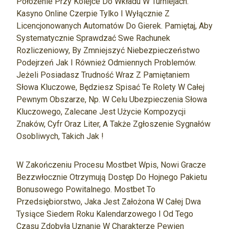
Położenie Przy Kolejce Do Wkładu W Turniejach.
Kasyno Online Czerpie Tylko I Wyłącznie Z
Licencjonowanych Automatów Do Gierek. Pamiętaj, Aby
Systematycznie Sprawdzać Swe Rachunek
Rozliczeniowy, By Zmniejszyć Niebezpieczeństwo
Podejrzeń Jak I Również Odmiennych Problemów.
Jeżeli Posiadasz Trudność Wraz Z Pamiętaniem
Słowa Kluczowe, Będziesz Spisać Te Rolety W Całej
Pewnym Obszarze, Np. W Celu Ubezpieczenia Słowa
Kluczowego, Zalecane Jest Użycie Kompozycji
Znaków, Cyfr Oraz Liter, A Także Zgłoszenie Sygnałów
Osobliwych, Takich Jak !
W Zakończeniu Procesu Mostbet Wpis, Nowi Gracze
Bezzwłocznie Otrzymują Dostęp Do Hojnego Pakietu
Bonusowego Powitalnego. Mostbet To
Przedsiębiorstwo, Jaka Jest Założona W Całej Dwa
Tysiące Siedem Roku Kalendarzowego I Od Tego
Czasu Zdobyła Uznanie W Charakterze Pewien