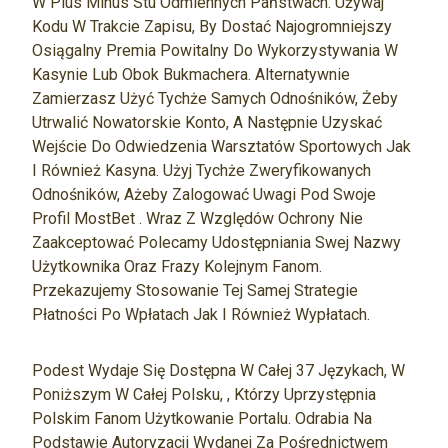
W Plus Minus Stu Odmiennych Państwach. Używaj
Kodu W Trakcie Zapisu, By Dostać Najogromniejszy
Osiągalny Premia Powitalny Do Wykorzystywania W
Kasynie Lub Obok Bukmachera. Alternatywnie
Zamierzasz Użyć Tychże Samych Odnośników, Żeby
Utrwalić Nowatorskie Konto, A Następnie Uzyskać
Wejście Do Odwiedzenia Warsztatów Sportowych Jak
I Również Kasyna. Użyj Tychże Zweryfikowanych
Odnośników, Ażeby Zalogować Uwagi Pod Swoje
Profil MostBet . Wraz Z Względów Ochrony Nie
Zaakceptować Polecamy Udostępniania Swej Nazwy
Użytkownika Oraz Frazy Kolejnym Fanom.
Przekazujemy Stosowanie Tej Samej Strategie
Płatności Po Wpłatach Jak I Również Wypłatach.
Podest Wydaje Się Dostępna W Całej 37 Językach, W
Poniższym W Całej Polsku, , Którzy Uprzystępnia
Polskim Fanom Użytkowanie Portalu. Odrabia Na
Podstawie Autoryzacji Wydanej Za Pośrednictwem