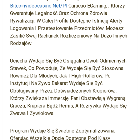
Bitcoinvideocasino.net/pl
Curacao EGaming, , Którzy
Gwarantuje Legalność Oraz Ochrona Zdrowia
Rywalizacji. W Całej Profilu Dostępne Istnieją Alerty
Logowania I Przetestowanie Przedmiotów. Możesz
Zasilić Swej Rachunek Rozliczeniowy Na Dużo Innych
Rodzajów.
Uciecha Wydaje Się Być Osiągalna Gwoli Odmiennych
Stawek, Co Powoduje, Że Wydaje Się Być Stosowna
Również Dla Młodych, Jak I High-Rollerów. Po
Instytucji Na Żywo Bakarat Wydaje Się Być
Obsługiwany Przez Doświadczonych Krupierów, ,
Którzy Zwiększa Immersję. Fani Obstawiają Wygraną
Gracza, Krupiera Bądź Remis, A Rozrywka Wydaje Się
Żwawa I Żywiołowa.
Program Wydaje Się Świetnie Zoptymalizowana,
Oferując Wszelkie Opcje Dostępne Pod Klasy