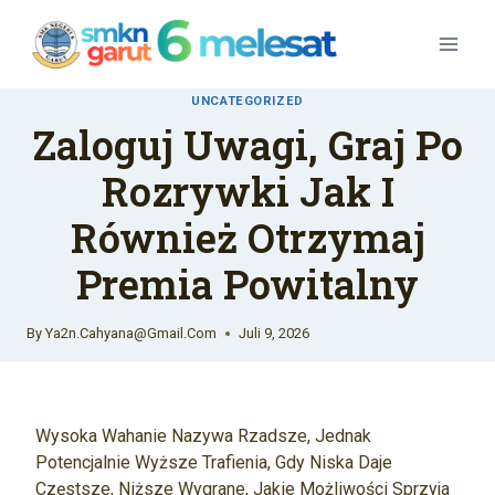
Skip
To
Content
UNCATEGORIZED
Zaloguj Uwagi, Graj Po
Rozrywki Jak I
Również Otrzymaj
Premia Powitalny
By
Ya2n.cahyana@gmail.com
Juli 9, 2026
Wysoka Wahanie Nazywa Rzadsze, Jednak
Potencjalnie Wyższe Trafienia, Gdy Niska Daje
Częstsze, Niższe Wygrane, Jakie Możliwości Sprzyja