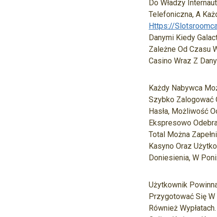
Do Władzy Internau
Telefoniczna, A Ka
Https://slotsroomc
Danymi Kiedy Galact
Zależne Od Czasu W
Casino Wraz Z Dany
Każdy Nabywca Może
Szybko Zalogować C
Hasła, Możliwość O
Ekspresowo Odebra
Total Można Zapełni
Kasyno Oraz Użytko
Doniesienia, W Pon
Użytkownik Powinna
Przygotować Się W C
Również Wypłatach.