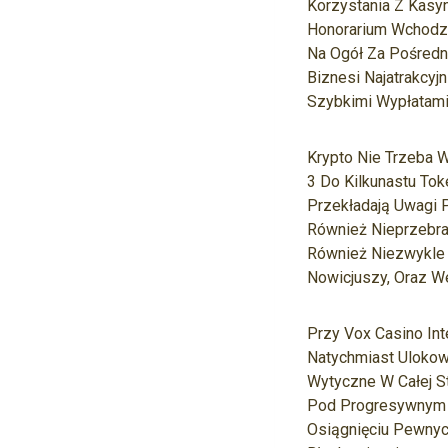
Korzystania Z Kasyn
Honorarium Wchodz
Na Ogół Za Pośredn
Biznesi Najatrakcy
Szybkimi Wypłatami
Krypto Nie Trzeba 
3 Do Kilkunastu To
Przekładają Uwagi 
Również Nieprzebran
Również Niezwykle 
Nowicjuszy, Oraz W
Przy Vox Casino In
Natychmiast Ulokow
Wytyczne W Całej St
Pod Progresywnym J
Osiągnięciu Pewny