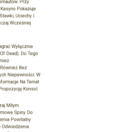
ernautów. Przy
 Kasyno Pokazuje
tawki, Uciechy I
czaj Wcześniej
agrać Wyłącznie
 Of Dead). Do Tego
wnież
I Również Bez
zych Niepewności. W
nformacje Na Temat
Propozycję Konsol.
zaj Miłym
armowe Spiny Do
remia Powitalny
Do Odwiedzenia