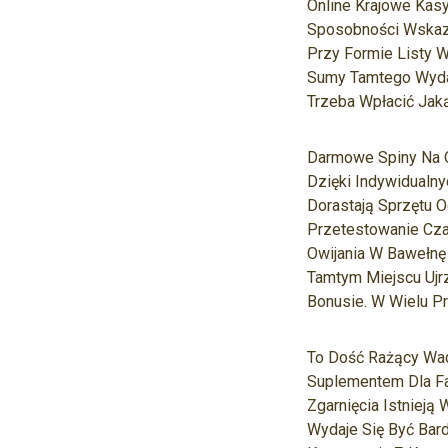
Online Krajowe Kasy
Sposobności Wskaza
Przy Formie Listy 
Sumy Tamtego Wydar
Trzeba Wpłacić Jak
Darmowe Spiny Na 
Dzięki Indywidualn
Dorastają Sprzętu 
Przetestowanie Cza
Owijania W Bawełnę 
Tamtym Miejscu Ujr
Bonusie. W Wielu P
To Dość Rażący Wad
Suplementem Dla Fa
Zgarnięcia Istnieją
Wydaje Się Być Bard