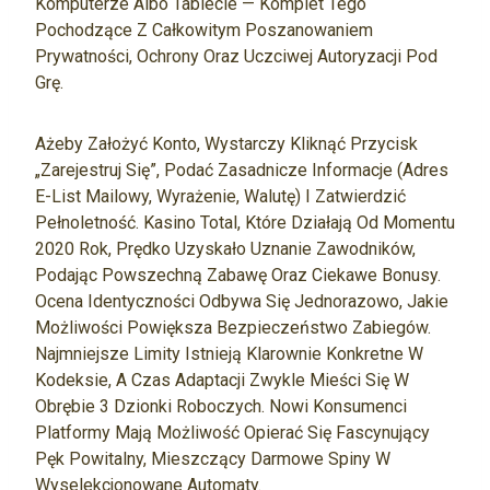
Komputerze Albo Tablecie — Komplet Tego
Pochodzące Z Całkowitym Poszanowaniem
Prywatności, Ochrony Oraz Uczciwej Autoryzacji Pod
Grę.
Ażeby Założyć Konto, Wystarczy Kliknąć Przycisk
„Zarejestruj Się”, Podać Zasadnicze Informacje (adres
E-List Mailowy, Wyrażenie, Walutę) I Zatwierdzić
Pełnoletność. Kasino Total, Które Działają Od Momentu
2020 Rok, Prędko Uzyskało Uznanie Zawodników,
Podając Powszechną Zabawę Oraz Ciekawe Bonusy.
Ocena Identyczności Odbywa Się Jednorazowo, Jakie
Możliwości Powiększa Bezpieczeństwo Zabiegów.
Najmniejsze Limity Istnieją Klarownie Konkretne W
Kodeksie, A Czas Adaptacji Zwykle Mieści Się W
Obrębie 3 Dzionki Roboczych. Nowi Konsumenci
Platformy Mają Możliwość Opierać Się Fascynujący
Pęk Powitalny, Mieszczący Darmowe Spiny W
Wyselekcjonowane Automaty.