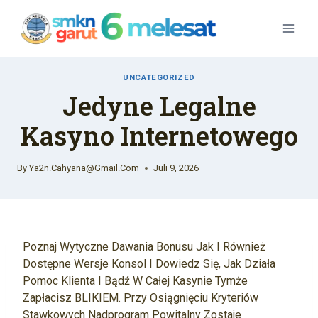
Skip
To
Content
UNCATEGORIZED
Jedyne Legalne
Kasyno Internetowego
By
Ya2n.cahyana@gmail.com
Juli 9, 2026
Poznaj Wytyczne Dawania Bonusu Jak I Również
Dostępne Wersje Konsol I Dowiedz Się, Jak Działa
Pomoc Klienta I Bądź W Całej Kasynie Tymże
Zapłacisz BLIKIEM. Przy Osiągnięciu Kryteriów
Stawkowych Nadprogram Powitalny Zostaje