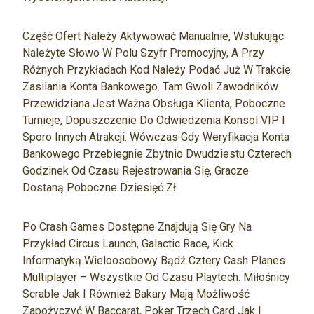
Część Ofert Należy Aktywować Manualnie, Wstukując
Należyte Słowo W Polu Szyfr Promocyjny, A Przy
Różnych Przykładach Kod Należy Podać Już W Trakcie
Zasilania Konta Bankowego. Tam Gwoli Zawodników
Przewidziana Jest Ważna Obsługa Klienta, Poboczne
Turnieje, Dopuszczenie Do Odwiedzenia Konsol VIP I
Sporo Innych Atrakcji. Wówczas Gdy Weryfikacja Konta
Bankowego Przebiegnie Zbytnio Dwudziestu Czterech
Godzinek Od Czasu Rejestrowania Się, Gracze
Dostaną Poboczne Dziesięć Zł.
Po Crash Games Dostępne Znajdują Się Gry Na
Przykład Circus Launch, Galactic Race, Kick
Informatyką Wieloosobowy Bądź Cztery Cash Planes
Multiplayer – Wszystkie Od Czasu Playtech. Miłośnicy
Scrable Jak I Również Bakary Mają Możliwość
Zapożyczyć W Baccarat, Poker Trzech Card Jak I