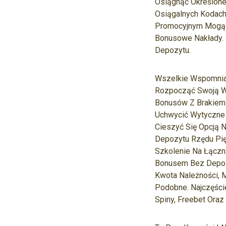
Osiągnąć Określone
Osiągalnych Kodach
Promocyjnym Mogą 
Bonusowe Nakłady.
Depozytu.
Wszelkie Wspomnian
Rozpocząć Swoją W
Bonusów Z Brakiem 
Uchwycić Wytyczne
Cieszyć Się Opcją 
Depozytu Rzędu Pię
Szkolenie Na Łączn
Bonusem Bez Depozy
Kwota Należności, 
Podobne. Najczęśc
Spiny, Freebet Ora