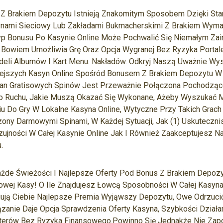
 Z Brakiem Depozytu Istnieją Znakomitym Sposobem Dzięki Sta
nami Sieciowy Lub Zakładami Bukmacherskimi Z Brakiem Wyma
yp Bonusu Po Kasynie Online Może Pochwalić Się Niemałym Za
, Bowiem Umożliwia Grę Oraz Opcja Wygranej Bez Ryzyka Portal
eli Albumów I Kart Menu. Nakładów. Odkryj Naszą Uważnie Wy
niejszych Kasyn Online Spośród Bonusem Z Brakiem Depozytu 
tan Gratisowych Spinów Jest Przeważnie Połączona Pochodząc
o Ruchu, Jakie Muszą Okazać Się Wykonane, Ażeby Wyszukać 
iu Do Gry W Lokalne Kasyna Online, Wytyczne Przy Takich Grach
ony Darmowymi Spinami, W Każdej Sytuacji, Jak (1) Uskuteczn
Czujności W Całej Kasynie Online Jak I Również Zaakceptujesz 
.
żde Świeżości I Najlepsze Oferty Pod Bonus Z Brakiem Depoz
owej Kasy! O Ile Znajdujesz Łowcą Sposobności W Całej Kasyn
ygują Ciebie Najlepsze Premia Wyjąwszy Depozytu, Owe Odrzucić
zanie Daje Opcja Sprawdzenia Oferty Kasyna, Szybkości Działan
terów Bez Ryzyka Finansowego.Powinno Się Jednakże Nie Zap