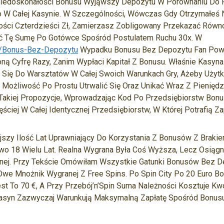
 Niedoskonałości Bonusu Wyjąwszy Depozytu W Porównaniu Do
 W Całej Kasynie. W Szczególności, Wówczas Gdy Otrzymałeś
ci Czterdzieści Zł, Zamierzasz Zobligowany Przekazać Równo
ć Tę Sumę Po Gotówce Spośród Postulatem Ruchu 30x. W
o/bonus-Bez-Depozytu
Wypadku Bonusu Bez Depozytu Fan Powi
ną Cyfrę Razy, Zanim Wypłaci Kapitał Z Bonusu. Właśnie Kasyna
Się Do Warsztatów W Całej Swoich Warunkach Gry, Ażeby Użyt
Możliwość Po Prostu Utrwalić Się Oraz Unikać Wraz Z Pieniędzm
Takiej Propozycje, Wprowadzając Kod Po Przedsiębiorstw Bon
ciej W Całej Identycznej Przedsiębiorstw, W Której Potrafią Za
ejszy Ilość Lat Uprawniający Do Korzystania Z Bonusów Z Brak
Owo 18 Wielu Lat. Realna Wygrana Była Coś Wyższa, Lecz Osiąg
ej. Przy Tekście Omówiłam Wszystkie Gatunki Bonusów Bez De
e Mnożnik Wygranej Z Free Spins. Po Spin City Po 20 Euro 
st To 70 €, A Przy Przebój’n’Spin Suma Należności Kosztuje Kw
Kasyn Zazwyczaj Warunkują Maksymalną Zapłatę Spośród Bonu