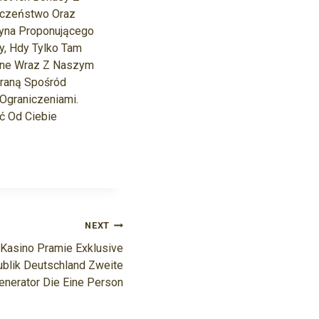
eczeństwo Oraz
syna Proponującego
y, Hdy Tylko Tam
ijne Wraz Z Naszym
raną Spośród
Ograniczeniami.
ć Od Ciebie
NEXT
 Kasino Pramie Exklusive
ublik Deutschland Zweite
enerator Die Eine Person