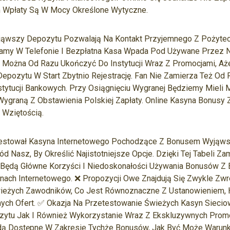
 Wpłaty Są W Mocy Określone Wytyczne.
jąwszy Depozytu Pozwalają Na Kontakt Przyjemnego Z Pożyte
Gramy W Telefonie I Bezpłatna Kasa Wpada Pod Używane Przez Na
ę, Można Od Razu Ukończyć Do Instytucji Wraz Z Promocjami, A
epozytu W Start Zbytnio Rejestrację. Fan Nie Zamierza Też Od
stytucji Bankowych. Przy Osiągnięciu Wygranej Będziemy Mieli
Wygraną Z Obstawienia Polskiej Zapłaty. Online Kasyna Bonusy
 Wziętością.
estował Kasyna Internetowego Pochodzące Z Bonusem Wyjąw
 Nasz, By Określić Najistotniejsze Opcje. Dzięki Tej Tabeli Za
 Będą Główne Korzyści I Niedoskonałości Używania Bonusów Z
ach Internetowego. ❌ Propozycji Owe Znajdują Się Zwykle Zw
eżych Zawodników, Co Jest Równoznaczne Z Ustanowieniem, Hd
ch Ofert. ✅ Okazja Na Przetestowanie Świeżych Kasyn Sieci
tu Jak I Również Wykorzystanie Wraz Z Ekskluzywnych Promoc
dą Dostępne W Zakresie Tychże Bonusów, Jak Być Może Warun