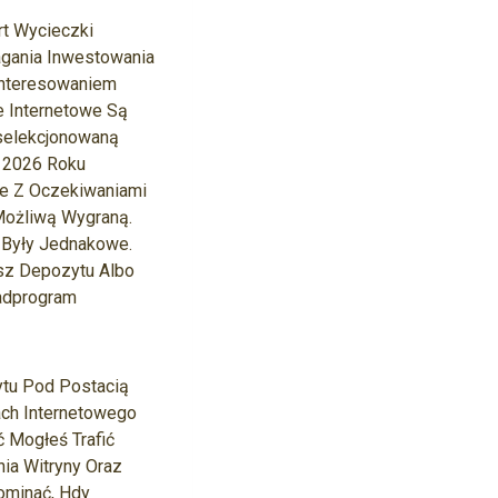
rt Wycieczki
gania Inwestowania
interesowaniem
e Internetowe Są
selekcjonowaną
W 2026 Roku
e Z Oczekiwaniami
Możliwą Wygraną.
 Były Jednakowe.
isz Depozytu Albo
Nadprogram
ytu Pod Postacią
ach Internetowego
 Mogłeś Trafić
ia Witryny Oraz
ominać, Hdy