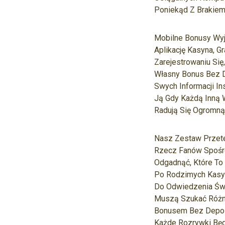
Poniekąd Z Brakiem
Mobilne Bonusy Wy
Aplikację Kasyna, 
Zarejestrowaniu Si
Własny Bonus Bez D
Swych Informacji In
Ją Gdy Każdą Inną 
Radują Się Ogromną
Nasz Zestaw Przet
Rzecz Fanów Spośród
Odgadnąć, Które To
Po Rodzimych Kasyn
Do Odwiedzenia Świ
Muszą Szukać Różny
Bonusem Bez Depozy
Każde Rozrywki Bę