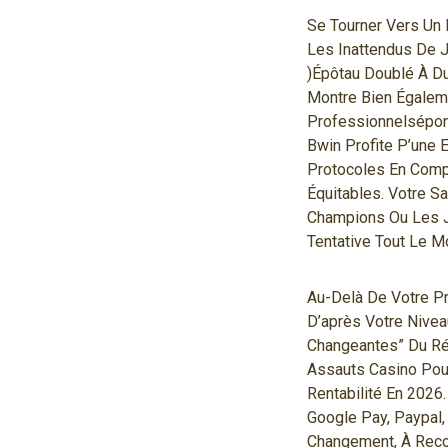
Se Tourner Vers Un 
Les Inattendus De 
)épôtau Doublé À Du
Montre Bien Égalem
Professionnelsépon
Bwin Profite P’une 
Protocoles En Comp
Équitables. Votre S
Champions Ou Les J
Tentative Tout Le 
Au-Delà De Votre Pr
D’après Votre Nivea
Changeantes” Du Ré
Assauts Casino Pou
Rentabilité En 2026
Google Pay, Paypal, 
Changement, À Reco