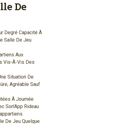
lle De
ur Degré Capacité À
De Salle De Jeu
artiens Aux
s Vis-À-Vis Des
Une Situation De
ûre, Agréable Sauf
ritées À Journée
vec Son’App Rideau
appartiens.
lle De Jeu Quelque