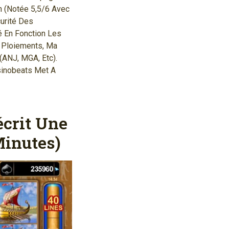
n (notée 5,5/6 Avec
urité Des
é En Fonction Les
e Ploiements, Ma
(ANJ, MGA, Etc).
sinobeats Met A
écrit Une
Minutes)