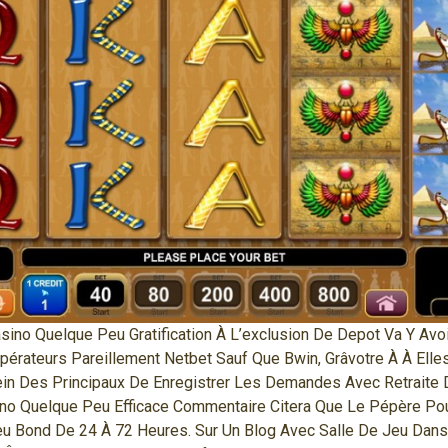
sino Quelque Peu Gratification À L’exclusion De Depot Va Y Avoir
pérateurs Pareillement Netbet Sauf Que Bwin, Grâvotre À À Ell
ein Des Principaux De Enregistrer Les Demandes Avec Retraite
ino Quelque Peu Efficace Commentaire Citera Que Le Pépère Pou
eu Bond De 24 À 72 Heures. Sur Un Blog Avec Salle De Jeu Dan