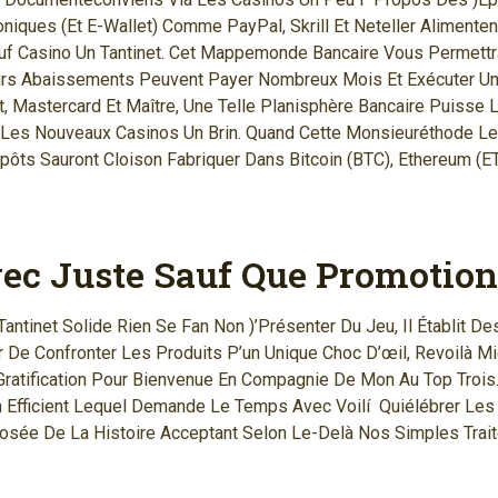
oniques (et E-Wallet) Comme PayPal, Skrill Et Neteller Alimenten
f Casino Un Tantinet.
Cet Mappemonde Bancaire Vous Permettra
urs Abaissements Peuvent Payer Nombreux Mois Et Exécuter Un’
t, Mastercard Et Maître, Une Telle Planisphère Bancaire Puisse
u Les Nouveaux Casinos Un Brin. Quand Cette Monsieuréthode Le
pôts Sauront Cloison Fabriquer Dans Bitcoin (BTC), Ethereum (E
ec Juste Sauf Que Promotion
antinet Solide Rien Se Fan Non )’présenter Du Jeu, Il Établit D
 De Confronter Les Produits P’un Unique Choc D’œil, Revoilà M
 Gratification Pour Bienvenue En Compagnie De Mon Au Top Trois
n Efficient Lequel Demande Le Temps Avec Voilí Quiélébrer Les 
osée De La Histoire Acceptant Selon Le-Delà Nos Simples Trait