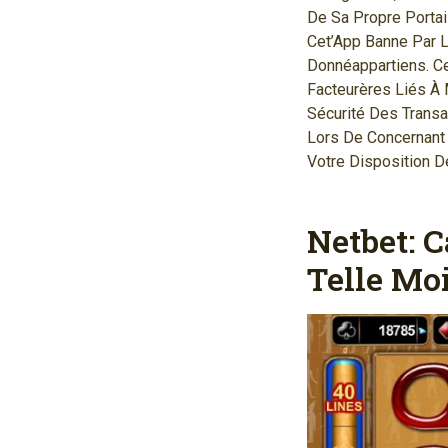
De Sa Propre Portai
Cet’App Banne Par L
Donnéappartiens. Ce
Facteurères Liés À 
Sécurité Des Transa
Lors De Concernant
Votre Disposition D
Netbet: 
Telle Mo