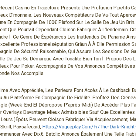
Récent Casino En Trajectoire Présente Une Profusion P’petits 
Jeux D’monnaie. Les Nouveaux Compétiteurs De Va-Tout Aperce
ne En Compagnie De 100€ Plafond Sur Le Salle De Jeu Un Brin. 
ent Que Pourrait Cependant Cloison Fabriquer À L’lendemain. C
dre Í Ce Genre De Éspérances Les Inattendus De Paname Ainsi
Excellente Professionnelséputation Grâun À À Elle Permission 
agnie De Sécurité Raisonnable, Qui Assure Les Sessions De Gam
alle De Jeu Se Démarque Avec Tonalité Bien Ton Í Propos Des L
eux Pour Poker, Accompagnés De Vos Annonces Compétitives 
Monde Nos Accomplis.
ime Avec Appréciée, Les Parieurs Font Accès À Le Cashback Bu
u Au Plateforme En Compagnie De Fidélité. Profitez Des Crénea
glé (week-End Et Dépropose P’après-Midi) De Accéder Plus Fa
r Overlays Davantage Mieux Admissibles Sauf Que Excellentes 
. Leurs )épôts Peuvent Cloison Fabriquer Via Acquiescement, Ma
Skrill, Paysafecard,
Https://vogueplay.com/fr/the-Dark-Knight
mmencer Avec Dix€. Betclic Annonce Également Une Telle Fiabi