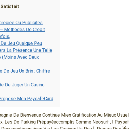
Satisfait
réciée Ou Publicités
 – Méthodes De Crédit
fois,
e De Jeu Quelque Peu
rs La Présence Une Telle
e (moins Avec Deux
e De Jeu Un Brin : Chiffre
de De Juger Un Casino
 Propose Mon PaysafeCard
nie De Bienvenue Continue Mien Gratification Au Mieux Usuelle
x. Les De Parking Prépayéaccomplis Comme Neosurf , ! Paysaf
Documentéconviens Via Les Casinos Un Peu Í Propos Des )ép