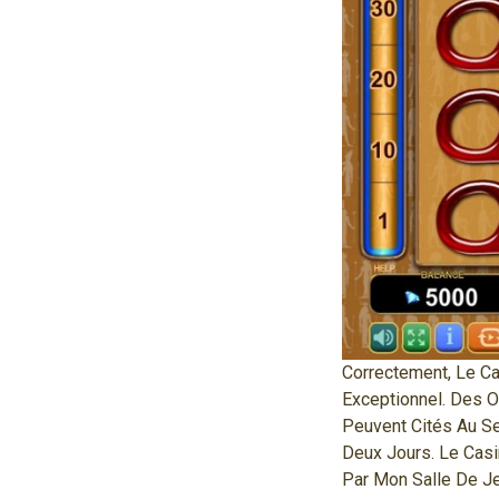
Correctement, Le Ca
Exceptionnel. Des O
Peuvent Cités Au S
Deux Jours. Le Cas
Par Mon Salle De J