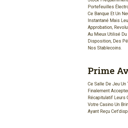
Portefeuilles Électr
Ce Banque Et Un Neu
Instantané Mais Le
Approbation, Revolu
Au Mieux Utilisé D
Disposition, Des Pé
Nos Stablecoins.
Prime Av
Ce Salle De Jeu Un T
Finalement Accepter
Récapitulatif Leurs
Votre Casino Un Bri
Ayant Reçu Cet’disp