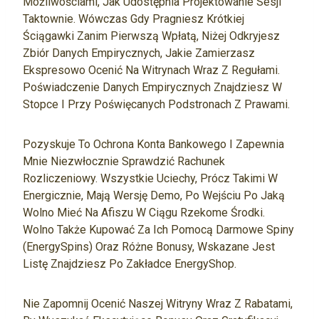
Możliwościami, Jak Udostępnia Projektowanie Sesji
Taktownie. Wówczas Gdy Pragniesz Krótkiej
Ściągawki Zanim Pierwszą Wpłatą, Niżej Odkryjesz
Zbiór Danych Empirycznych, Jakie Zamierzasz
Ekspresowo Ocenić Na Witrynach Wraz Z Regułami.
Poświadczenie Danych Empirycznych Znajdziesz W
Stopce I Przy Poświęcanych Podstronach Z Prawami.
Pozyskuje To Ochrona Konta Bankowego I Zapewnia
Mnie Niezwłocznie Sprawdzić Rachunek
Rozliczeniowy. Wszystkie Uciechy, Prócz Takimi W
Energicznie, Mają Wersję Demo, Po Wejściu Po Jaką
Wolno Mieć Na Afiszu W Ciągu Rzekome Środki.
Wolno Także Kupować Za Ich Pomocą Darmowe Spiny
(EnergySpins) Oraz Różne Bonusy, Wskazane Jest
Listę Znajdziesz Po Zakładce EnergyShop.
Nie Zapomnij Ocenić Naszej Witryny Wraz Z Rabatami,