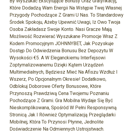
By Wyszukać Ekscytujące Bonusy Oraz Gratyfikacyj,
Które Dodadzą Wam Energii Na Wstępie Twej Własnej
Przygody Pochodzące Z Grami U Nas. To Standardowy
Środek Spokoju, Ażeby Upewnić Uwagi, Iż Owo Twoja
Osoba Zakładasz Swoje Konto. Nasi Gracze Mają
Możliwość Rozwierać Wyszukane Promocje Wraz Z
Kodem Promocyjnym JOHNNYBET, Jak Pozyskuje
Dostęp Do Odwiedzenia Bonusu Bez Depozytu W
Wysokości €5. A W Eleganckiemu Interfejsowi
Zoptymalizowanemu Dzięki Kątem Urządzeń
Multimedialnych, Będziesz Mieć Na Afiszu Wzdłuż I
Wszerz, Po Opcjonalnym Okresie! Dodatkowo,
Odblokuj Doborowe Oferty Bonusowe, Które
Przynoszą Prawdziwą Cena Twojemu Poznaniu
Pochodzące Z Grami. Gra Mobilna Wydaje Się Być
Nieskomplikowana, Spośród W Pełni Responsywną
Stronicą Jak I Również Optymalizacją Przeglądarki
Mobilnej, Która To Przynosi Płynne, Jednolite
Doświadczenie Na Odmiennych Ustrojstwach.