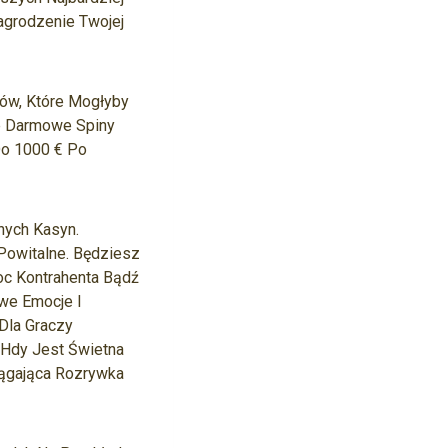
grodzenie Twojej
ów, Które Mogłyby
ne Darmowe Spiny
Do 1000 € Po
nych Kasyn.
Powitalne. Będziesz
oc Kontrahenta Bądź
we Emocje I
Dla Graczy
, Hdy Jest Świetna
iągająca Rozrywka