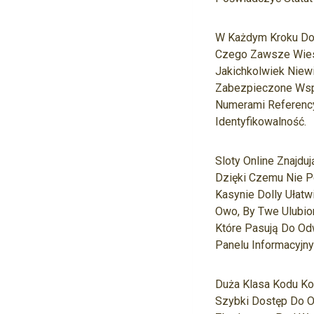
W Każdym Kroku Dost
Czego Zawsze Wiesz
Jakichkolwiek Niew
Zabezpieczone Wsp
Numerami Referency
Identyfikowalność.
Sloty Online Znajd
Dzięki Czemu Nie P
Kasynie Dolly Ułat
Owo, By Twe Ulubio
Które Pasują Do Od
Panelu Informacyjn
Duża Klasa Kodu Ko
Szybki Dostęp Do O