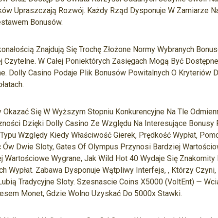
ków Upraszczają Rozwój. Każdy Rząd Dysponuje W Zamiarze Na
Zestawem Bonusów.
nałością Znajdują Się Trochę Złożone Normy Wybranych Bonus
ej Czytelne. W Całej Poniektórych Zasięgach Mogą Być Dostęp
ne. Dolly Casino Podaje Plik Bonusów Powitalnych O Kryteriów 
łatach.
 Okazać Się W Wyższym Stopniu Konkurencyjne Na Tle Odmien
ości Dzięki Dolly Casino Ze Względu Na Interesujące Bonusy 
Typu Względy Kiedy Właściwość Gierek, Prędkość Wypłat, Pom
c Ów Dwie Sloty, Gates Of Olympus Przynosi Bardziej Wartościo
ej Wartościowe Wygrane, Jak Wild Hot 40 Wydaje Się Znakomity 
h Wypłat. Zabawa Dysponuje Wątpliwy Interfejs, , Którzy Czyni
Lubią Tradycyjne Sloty. Szesnascie Coins X5000 (VoltEnt) — Wc
esem Monet, Gdzie Wolno Uzyskać Do 5000x Stawki.