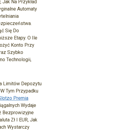
 Jak Na Przykład
yginalne Automaty
telniania
ezpieczeństwa.
ąć Się Do
ższe Etapy. O Ile
ożyć Konto Przy
Oraz Szybko
o Technologii,
ia Limitów Depozytu
y W Tym Przypadku
Slotzo Premia
iągalnych Wydaje
ż Bezprowizyjne
uta Zł I EUR, Jak
kach Wystarczy