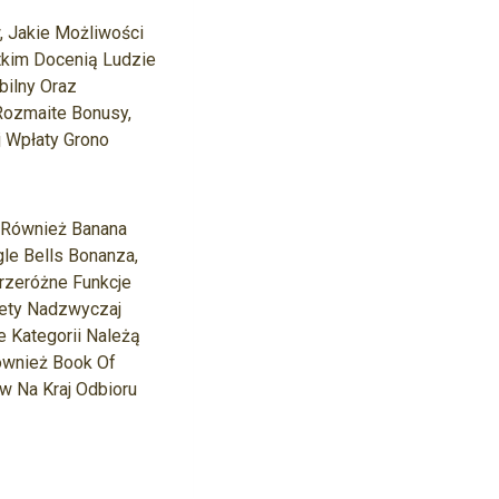
 Jakie Możliwości
tkim Docenią Ludzie
bilny Oraz
Rozmaite Bonusy,
 Wpłaty Grono
I Również Banana
le Bells Bonanza,
Przeróżne Funkcje
lety Nadzwyczaj
 Kategorii Należą
Również Book Of
w Na Kraj Odbioru