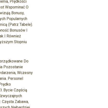
enia, Prędkości
Jest Wspominać O
wizują Bonusy,
Tych Popularnych
icą (patrz Tabele).
pność Bonusów I
ak I Również
wyższym Stopniu
porządkowane Do
ia Pozostanie
Wydarzenia, Wczesny
nia. Personel
 Prędko
. Bycie Częścią
dzwyczajnych
y. Częsta Zabawa,
szych Najbardziej