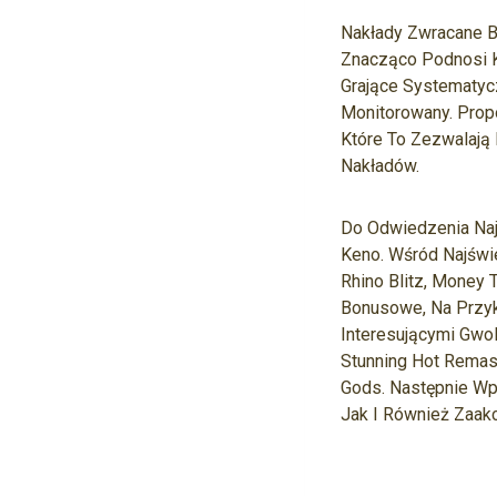
Nakłady Zwracane B
Znacząco Podnosi K
Grające Systematycz
Monitorowany. Prop
Które To Zezwalają
Nakładów.
Do Odwiedzenia Najn
Keno. Wśród Najświ
Rhino Blitz, Money 
Bonusowe, Na Przyk
Interesującymi Gwo
Stunning Hot Remast
Gods. Następnie Wp
Jak I Również Zaakc