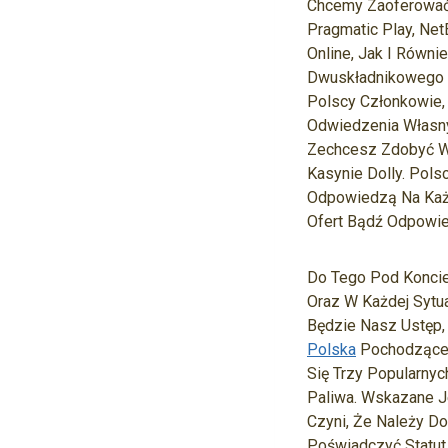
Chcemy Zaoferować 
Pragmatic Play, Net
Online, Jak I Równi
Dwuskładnikowego 
Polscy Członkowie, 
Odwiedzenia Własny
Zechcesz Zdobyć We
Kasynie Dolly. Pol
Odpowiedzą Na Każd
Ofert Bądź Odpowied
Do Tego Pod Koncie
Oraz W Każdej Sytu
Będzie Nasz Ustęp,
Polska
Pochodzące 
Się Trzy Popularny
Paliwa. Wskazane J
Czyni, Że Należy Do
Poświadczyć Statut