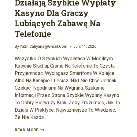
Działają Szybkie Wypłaty
Kasyno Dla Graczy
Lubiących Zabawę Na
Telefonie
By
Ya2n.cahyana@gmail.com
Juni 11, 2026
Wszystko O Szybkich Wyplatach W Mobilnym
Kasynie Sluchaj, Granie Na Telefonie To Czysta
Przyjemnosc. Wyciagasz Smartfona W Kolejce
Albo Na Kanapie I Lecisz. Nikt Nie Chce Jednak
Czekac Tygodniami Na Wygrana. Szukanie
Informacji Przez Strona Szybkie Wypłaty Kasyno
To Dobry Pierwszy Krok, Zeby Zrozumiec, Jak To
Dziala W Praktyce. Najwazniejsze To Wiedziec,
Ze Nie Kazda…
WSZYSTKO
READ MORE
CO