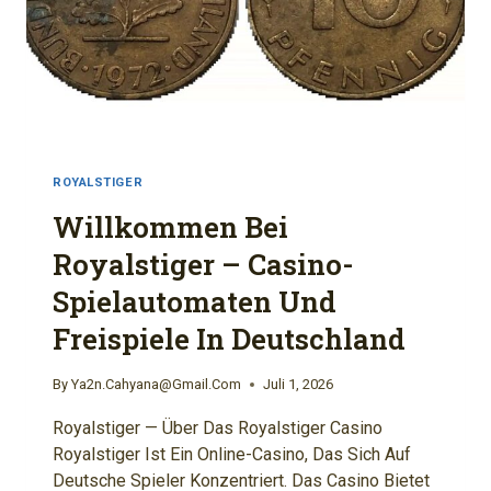
ROYALSTIGER
Willkommen Bei
Royalstiger – Casino-
Spielautomaten Und
Freispiele In Deutschland
By
Ya2n.cahyana@gmail.com
Juli 1, 2026
Royalstiger — Über Das Royalstiger Casino
Royalstiger Ist Ein Online-Casino, Das Sich Auf
Deutsche Spieler Konzentriert. Das Casino Bietet