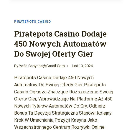
PO
DWÓCH
TYGODNIACH
PIRATEPOTS CASINO
W
PIRATEPOTS
Piratepots Casino Dodaje
CASINO
450 Nowych Automatów
Do Swojej Oferty Gier
By
Ya2n.cahyana@gmail.com
Juni 10, 2026
Piratepots Casino Dodaje 450 Nowych
Automatów Do Swojej Oferty Gier Piratepots
Casino Ogłasza Znaczące Rozszerzenie Swojej
Oferty Gier, Wprowadzając Na Platformę Aż 450
Nowych Tytułów Automatów Do Gry. Odbierz
Bonus Ta Decyzja Strategiczna Stanowi Kolejny
Krok W Umacnianiu Pozycji Kasyna Jako
Wszechstronnego Centrum Rozrywki Online.