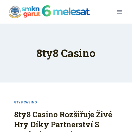
Skip
To
Content
8ty8 Casino
8TY8 CASINO
8ty8 Casino Rozšiřuje Živé
Hry Díky Partnerství S