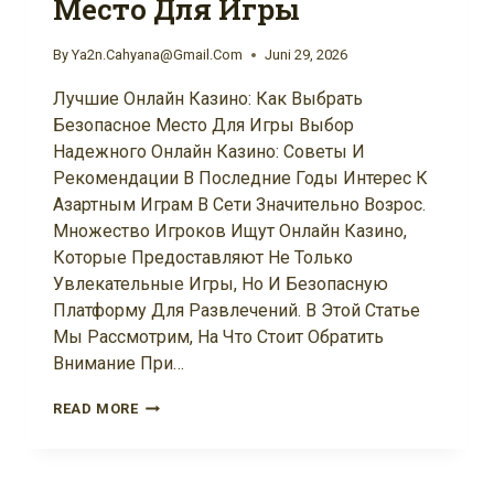
Место Для Игры
By
Ya2n.cahyana@gmail.com
Juni 29, 2026
Лучшие Онлайн Казино: Как Выбрать
Безопасное Место Для Игры Выбор
Надежного Онлайн Казино: Советы И
Рекомендации В Последние Годы Интерес К
Азартным Играм В Сети Значительно Возрос.
Множество Игроков Ищут Онлайн Казино,
Которые Предоставляют Не Только
Увлекательные Игры, Но И Безопасную
Платформу Для Развлечений. В Этой Статье
Мы Рассмотрим, На Что Стоит Обратить
Внимание При…
ЛУЧШИЕ
READ MORE
ОНЛАЙН
КАЗИНО:
КАК