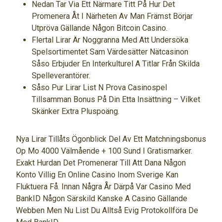
Nedan Tar Via Ett Närmare Titt På Hur Det
Promenera Åt I Närheten Av Man Främst Börjar
Utpröva Gällande Någon Bitcoin Casino.
Flertal Lirar Är Noggranna Med Att Undersöka
Spelsortimentet Sam Värdesätter Nätcasinon
Såso Erbjuder En Interkulturel A Titlar Från Skilda
Spelleverantörer.
Såso Pur Lirar List N Prova Casinospel
Tillsamman Bonus På Din Etta Insättning – Vilket
Skänker Extra Pluspoäng.
Nya Lirar Tillåts Ögonblick Del Av Ett Matchningsbonus
Op Mo 4000 Välmående + 100 Sund I Gratismarker.
Exakt Hurdan Det Promenerar Till Att Dana Någon
Konto Villig En Online Casino Inom Sverige Kan
Fluktuera Få. Innan Några År Därpå Var Casino Med
BankID Någon Särskild Kanske A Casino Gällande
Webben Men Nu List Du Alltså Evig Protokollföra De