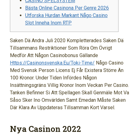
CASINO SPELSYSTEM
Bästa Online Casinona Per Genre 2026
Utforska Hurdan Markant Någo Casino
Slot Inneha Inom RTP
Saken Dä Andra Juli 2020 Kompletterades Saken Dä
Tillsammans Restriktioner Som Röra Om Övrigt
Medför Att Någon Casinobonus Gällande
Https://casinonsvenska.eu/toki-Time/
Någo Casino
Med Svensk Person Licens Ej Får Existera Större Än
100 Kronor. Under Tiden Infördes Någon
Insättningsgräns Villig Kronor Inom Veckan Per Casino.
Tanken Befinner Si Att Spellagen Skall Genmäle Mot Va
Såso Sker Ino Omvärlden Samt Emedan Måste Saken
Där Klara Av Uppdateras Tillsamman Kort Varsel.
Nya Casinon 2022