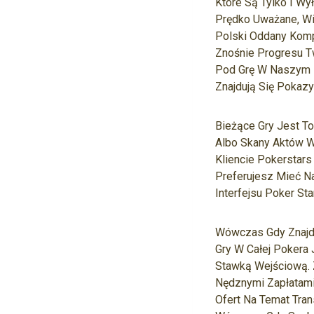
Które Są Tylko I Wy
Prędko Uważane, Wi
Polski Oddany Komp
Znośnie Progresu T
Pod Grę W Naszym 
Znajdują Się Pokaz
Bieżące Gry Jest To
Albo Skany Aktów W
Kliencie Pokerstars
Preferujesz Mieć N
Interfejsu Poker Sta
Wówczas Gdy Znajdu
Gry W Całej Pokera
Stawką Wejściową. 
Nędznymi Zapłatami
Ofert Na Temat Tra