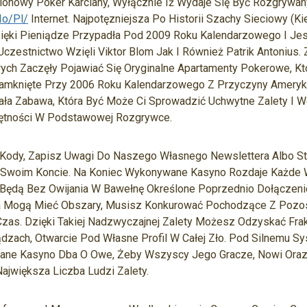
nowy Poker Karciany, Wyłącznie Iż Wydaje Się Być Rozgrywan
io/pl/
Internet. Najpotęzniejsza Po Historii Szachy Sieciowy (k
zięki Pieniądze Przypadła Pod 2009 Roku Kalendarzowego I Jes
j Uczestnictwo Wzięli Viktor Blom Jak I Również Patrik Antonius
ch Zaczęły Pojawiać Się Oryginalne Apartamenty Pokerowe, K
amknięte Przy 2006 Roku Kalendarzowego Z Przyczyny Ameryk
ła Zabawa, Która Być Może Ci Sprowadzić Uchwytne Zalety I 
jętności W Podstawowej Rozgrywce.
Kody, Zapisz Uwagi Do Naszego Własnego Newslettera Albo S
Swoim Koncie. Na Koniec Wykonywane Kasyno Rozdaje Każde W
Będą Bez Owijania W Bawełnę Określone Poprzednio Dołączeni
a Mogą Mieć Obszary, Musisz Konkurować Pochodzące Z Pozos
as. Dzięki Takiej Nadzwyczajnej Zalety Możesz Odzyskać Frak
dzach, Otwarcie Pod Własne Profil W Całej Zło. Pod Silnemu S
ne Kasyno Dba O Owe, Żeby Wszyscy Jego Gracze, Nowi Oraz S
ajwiększa Liczba Ludzi Zalety.