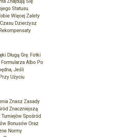
nta Znajdują Się
jego Statusu.
obie Więcej Zalety
 Czasu Dzierżysz
 Rekompensaty
ki Długą Grę. Fotki
 Formularza Albo Po
ędna, Jeśli
Przy Użyciu
enia Znasz Zasady
śród Znaczniejszą
 Turniejów Spośród
óbów Bonusów Oraz
czne Normy