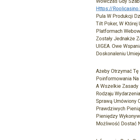
Wówczas Gdy Szablo
Https://roolicasino.
Pula W Produkcji D
Tilt Poker, W Które
Platformach Webowy
Zostały Jednakże Z
UIGEA. Owe Wspania
Doskonaleniu Umie
Ażeby Otrzymać Tę 
Poinformowania Na 
A Wszelkie Zasady 
Rodzaju Wydarzeni
Sprawą Umówiony Cz
Prawdziwych Pienią
Pieniędzy Wykonywa
Możliwość Dostać N