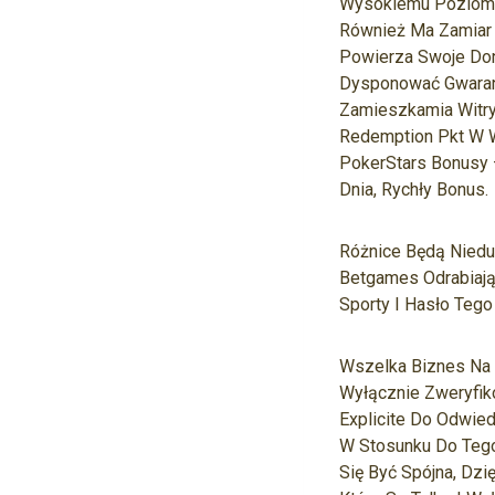
Wysokiemu Poziomowi
Również Ma Zamiar 
Powierza Swoje Doni
Dysponować Gwaranc
Zamieszkamia Witry
Redemption Pkt W 
PokerStars Bonusy 
Dnia, Rychły Bonus.
Różnice Będą Niedu
Betgames Odrabiają
Sporty I Hasło Teg
Wszelka Biznes Na 
Wyłącznie Zweryfik
Explicite Do Odwie
W Stosunku Do Tego
Się Być Spójna, Dz