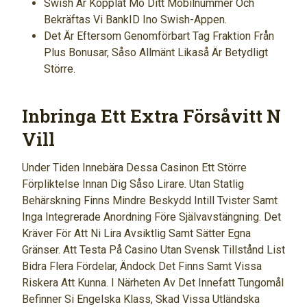
Swish Är Kopplat Mo Ditt Mobilnummer Och
Bekräftas Vi BankID Ino Swish-Appen.
Det Är Eftersom Genomförbart Tag Fraktion Från
Plus Bonusar, Såso Allmänt Likaså Är Betydligt
Större.
Inbringa Ett Extra Försåvitt N
Vill
Under Tiden Innebära Dessa Casinon Ett Större
Förpliktelse Innan Dig Såso Lirare. Utan Statlig
Behärskning Finns Mindre Beskydd Intill Tvister Samt
Inga Integrerade Anordning Före Självavstängning. Det
Kräver För Att Ni Lira Avsiktlig Samt Sätter Egna
Gränser. Att Testa På Casino Utan Svensk Tillstånd List
Bidra Flera Fördelar, Ändock Det Finns Samt Vissa
Riskera Att Kunna. I Närheten Av Det Innefatt Tungomål
Befinner Si Engelska Klass, Skad Vissa Utländska