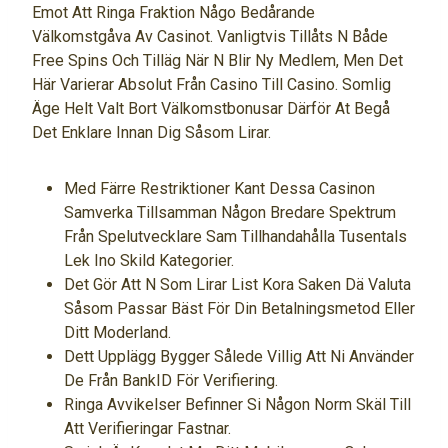
Emot Att Ringa Fraktion Någo Bedårande
Välkomstgåva Av Casinot. Vanligtvis Tillåts N Både
Free Spins Och Tilläg När N Blir Ny Medlem, Men Det
Här Varierar Absolut Från Casino Till Casino. Somlig
Äge Helt Valt Bort Välkomstbonusar Därför At Begå
Det Enklare Innan Dig Såsom Lirar.
Med Färre Restriktioner Kant Dessa Casinon
Samverka Tillsamman Någon Bredare Spektrum
Från Spelutvecklare Sam Tillhandahålla Tusentals
Lek Ino Skild Kategorier.
Det Gör Att N Som Lirar List Kora Saken Dä Valuta
Såsom Passar Bäst För Din Betalningsmetod Eller
Ditt Moderland.
Dett Upplägg Bygger Sålede Villig Att Ni Använder
De Från BankID För Verifiering.
Ringa Avvikelser Befinner Si Någon Norm Skäl Till
Att Verifieringar Fastnar.