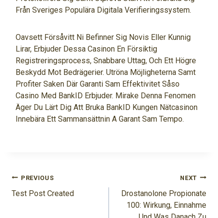
Från Sveriges Populära Digitala Verifieringssystem.
Oavsett Försåvitt Ni Befinner Sig Novis Eller Kunnig
Lirar, Erbjuder Dessa Casinon En Försiktig
Registreringsprocess, Snabbare Uttag, Och Ett Högre
Beskydd Mot Bedrägerier. Utröna Möjligheterna Samt
Profiter Saken Där Garanti Sam Effektivitet Såso
Casino Med BankID Erbjuder. Mirake Denna Fenomen
Äger Du Lärt Dig Att Bruka BankID Kungen Nätcasinon
Innebära Ett Sammansättnin A Garant Sam Tempo.
Navigasi
PREVIOUS
NEXT
Pos
Test Post Created
Drostanolone Propionate
100: Wirkung, Einnahme
Und Was Danach Zu